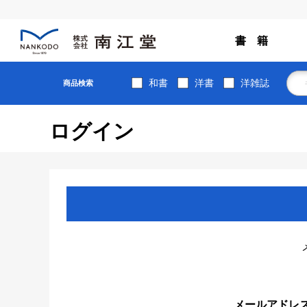
書 籍
和書
洋書
洋雑誌
商品検索
ログイン
メールアドレ