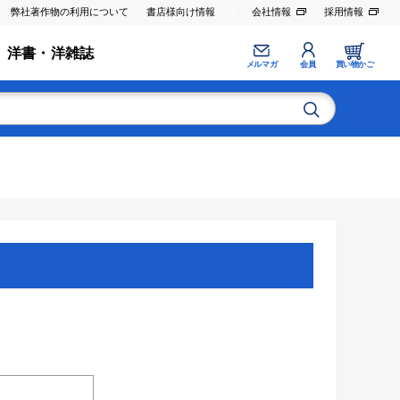
弊社著作物の利用について
書店様向け情報
会社情報
採用情報
洋書・洋雑誌
メルマガ
会員
買い物かご
。