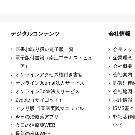
デジタルコンテンツ
会社情報
医書.jp取り扱い電子版一覧
会長メッ
電子版付書籍（南江堂テキストビュ
企業理念
ーア）
会社概要
オンラインアクセス権付き書籍
会社案内
オンラインJournal法人サービス
部署別連
オンラインBook法人サービス
会社地図
Zygote（ザイゴット）
採用情報
アプリ版 当直医実践マニュアル
ISMS基
今日の治療薬アプリ
弊社著作
今日の治療薬WEB
いて
最新の臨床WEB