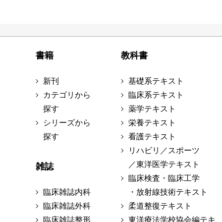
書籍
教科書
新刊
基礎系テキスト
カテゴリから
臨床系テキスト
探す
薬学テキスト
シリーズから
栄養テキスト
探す
看護テキスト
リハビリ／スポーツ
／東洋医学テキスト
雑誌
臨床検査・臨床工学
臨床雑誌内科
・放射線技術テキスト
臨床雑誌外科
柔道整復テキスト
臨床雑誌整形
東洋療法学校協会編テキ