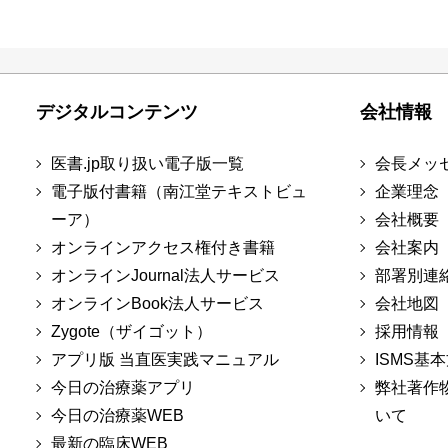
デジタルコンテンツ
会社情報
医書.jp取り扱い電子版一覧
会長メッ
電子版付書籍（南江堂テキストビュ
企業理念
ーア）
会社概要
オンラインアクセス権付き書籍
会社案内
オンラインJournal法人サービス
部署別連
オンラインBook法人サービス
会社地図
Zygote（ザイゴット）
採用情報
アプリ版 当直医実践マニュアル
ISMS基
今日の治療薬アプリ
弊社著作
今日の治療薬WEB
いて
最新の臨床WEB