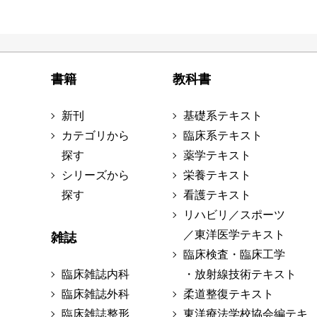
書籍
教科書
新刊
基礎系テキスト
カテゴリから
臨床系テキスト
探す
薬学テキスト
シリーズから
栄養テキスト
探す
看護テキスト
リハビリ／スポーツ
／東洋医学テキスト
雑誌
臨床検査・臨床工学
臨床雑誌内科
・放射線技術テキスト
臨床雑誌外科
柔道整復テキスト
臨床雑誌整形
東洋療法学校協会編テキ