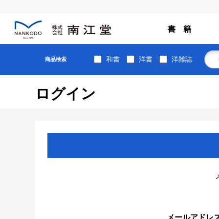
書 籍
和書
洋書
洋雑誌
商品検索
ログイン
メールアドレ