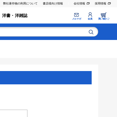
弊社著作物の利用について
書店様向け情報
会社情報
採用情報
洋書・洋雑誌
メルマガ
会員
買い物かご
。