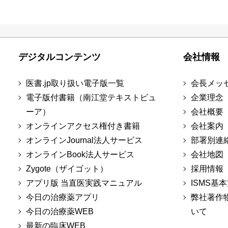
デジタルコンテンツ
会社情報
医書.jp取り扱い電子版一覧
会長メッ
電子版付書籍（南江堂テキストビュ
企業理念
ーア）
会社概要
オンラインアクセス権付き書籍
会社案内
オンラインJournal法人サービス
部署別連
オンラインBook法人サービス
会社地図
Zygote（ザイゴット）
採用情報
アプリ版 当直医実践マニュアル
ISMS基
今日の治療薬アプリ
弊社著作
今日の治療薬WEB
いて
最新の臨床WEB