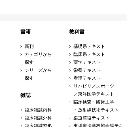
書籍
教科書
新刊
基礎系テキスト
カテゴリから
臨床系テキスト
探す
薬学テキスト
シリーズから
栄養テキスト
探す
看護テキスト
リハビリ／スポーツ
／東洋医学テキスト
雑誌
臨床検査・臨床工学
臨床雑誌内科
・放射線技術テキスト
臨床雑誌外科
柔道整復テキスト
臨床雑誌整形
東洋療法学校協会編テキ