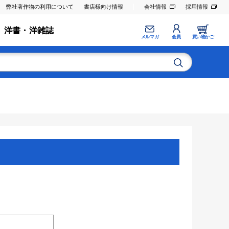
弊社著作物の利用について
書店様向け情報
会社情報
採用情報
洋書・洋雑誌
メルマガ
会員
買い物かご
。