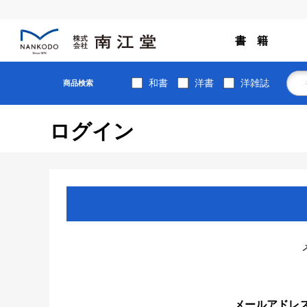
書 籍
和書
洋書
洋雑誌
商品検索
ログイン
メールアドレ