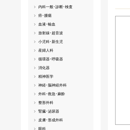
内科一般･診断･検査
癌･腫瘍
血液･輸血
放射線･超音波
小児科･新生児
産婦人科
循環器･呼吸器
消化器
精神医学
神経･脳神経外科
外科･救急･麻酔
整形外科
腎臓･泌尿器
皮膚･形成外科
眼科