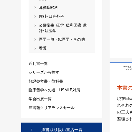
耳鼻咽喉科
歯科･口腔外科
公衆衛生･疫学･緩和医療･統
計･法医学
医学一般・獣医学・その他
看護
近刊書一覧
商品
シリーズから探す
好評参考書・教科書
本書
臨床留学への道 USMLE対策
現在El
学会出展一覧
れぞれ
洋書籍クリアランスセール
の工夫
整理され
洋書取り扱い書店一覧