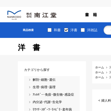
書 籍
和書
洋書
洋雑誌
商品検索
洋書
ホーム
カテゴリから探す
ホーム
ホーム
解剖･細胞･遺伝
生理･病理･薬理
ｱﾚﾙｷﾞｰ･免疫･微生物･感染症
< 婦人
内分泌･代謝･生化学
ﾘｳﾏﾁ･ｽﾎﾟｰﾂ･ﾘﾊﾋﾞﾘ･老年病