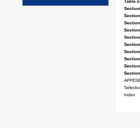
Table o
Section
Section
Section
Section
Section
Section
Section
Section
Section
Section
APPEN
Selecti
Index