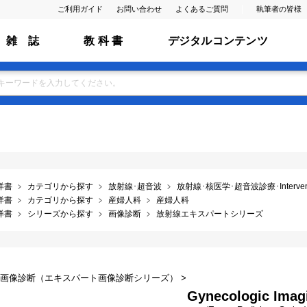
ご利用ガイド
お問い合わせ
よくあるご質問
執筆者の皆様
雑 誌
教 科 書
デジタルコンテンツ
洋書
カテゴリから探す
放射線･超音波
放射線･核医学･超音波診療･Interventio
洋書
カテゴリから探す
産婦人科
産婦人科
洋書
シリーズから探す
画像診断
放射線エキスパートシリーズ
科画像診断（エキスパート画像診断シリーズ） >
Gynecologic Imag