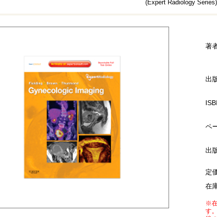
(Expert Radiology Series)
著
出
ISB
ペ
出
定
在
※
す