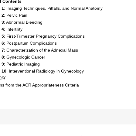
f Contents
 1
: Imaging Techniques, Pitfalls, and Normal Anatomy
 2
: Pelvic Pain
 3
: Abnormal Bleeding
 4
: Infertility
 5
: First-Trimester Pregnancy Complications
 6
: Postpartum Complications
 7
: Characterization of the Adnexal Mass
 8
: Gynecologic Cancer
 9
: Pediatric Imaging
 10
: Interventional Radiology in Gynecology
DIX
ons from the ACR Appropriateness Criteria