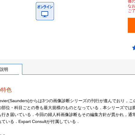
後
な
ご
説明
の特色
sevier(Saunders)からは3つの画像診断シリーズの刊行が進んで
の部位・科目ごとの巻も最大規模のものとなっている．本シリーズでは
も行き届いている．今回の婦人科画像診断もその編集方針が貫かれ，通
ている．Expart Consultが付属している．