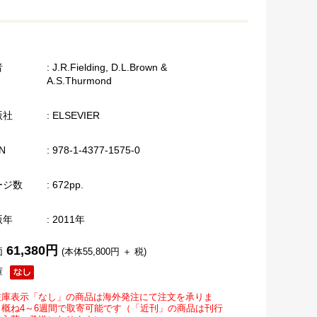
者
: J.R.Fielding, D.L.Brown &
A.S.Thurmond
版社
: ELSEVIER
N
: 978-1-4377-1575-0
ージ数
: 672pp.
版年
: 2011年
61,380円
価
(本体55,800円 ＋ 税)
庫
在庫表示「なし」の商品は海外発注にて注文を承りま
。概ね4～6週間で取寄可能です（「近刊」の商品は刊行