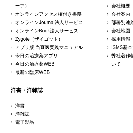
ーア）
会社概要
オンラインアクセス権付き書籍
会社案内
オンラインJournal法人サービス
部署別連
オンラインBook法人サービス
会社地図
Zygote（ザイゴット）
採用情報
アプリ版 当直医実践マニュアル
ISMS基
今日の治療薬アプリ
弊社著作
今日の治療薬WEB
いて
最新の臨床WEB
洋書・洋雑誌
洋書
洋雑誌
電子製品