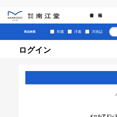
書 籍
和書
洋書
洋雑誌
商品検索
ログイン
メールアドレ