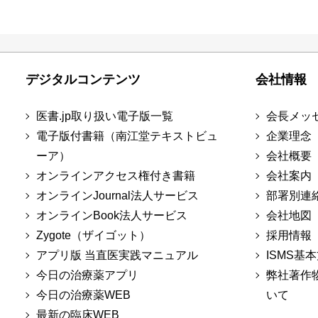
デジタルコンテンツ
会社情報
医書.jp取り扱い電子版一覧
会長メッ
電子版付書籍（南江堂テキストビュ
企業理念
ーア）
会社概要
オンラインアクセス権付き書籍
会社案内
オンラインJournal法人サービス
部署別連
オンラインBook法人サービス
会社地図
Zygote（ザイゴット）
採用情報
アプリ版 当直医実践マニュアル
ISMS基
今日の治療薬アプリ
弊社著作
今日の治療薬WEB
いて
最新の臨床WEB