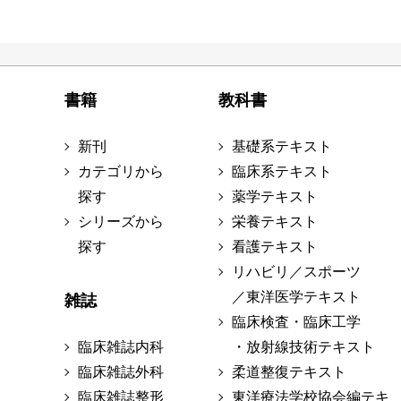
書籍
教科書
新刊
基礎系テキスト
カテゴリから
臨床系テキスト
探す
薬学テキスト
シリーズから
栄養テキスト
探す
看護テキスト
リハビリ／スポーツ
／東洋医学テキスト
雑誌
臨床検査・臨床工学
臨床雑誌内科
・放射線技術テキスト
臨床雑誌外科
柔道整復テキスト
臨床雑誌整形
東洋療法学校協会編テキ