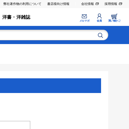
弊社著作物の利用について
書店様向け情報
会社情報
採用情報
洋書・洋雑誌
メルマガ
会員
買い物かご
。