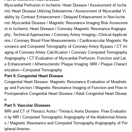
Myocardial Perfusion in Ischemic Heart Disease / Assessment of Ische
mic Heart Disease Utilizing Dobutamine / Assessment of Myocardial Vi
ability by Contrast Enhancement / Delayed Enhancement in Non-Ische
mic Myocardial Disease / Magnetic Resonance Imaging Risk Assessme
nt in Ischemic Heart Disease / Coronary Magnetic Resonance Angiogra
phy: Technical Approaches / Coronary Artery Imaging—Clinical Applicati
ons / Coronary Blood Flow Measurements / Cardiovascular Magnetic Re
sonance and Computed Tomography of Coronary Artery Bypass / CT Im
aging of Coronary Artery Calcification / Coronary Computed Tomography
Angiography / CT Evaluation of Myocardial Perfusion, Function and Lat
e Enhancement / Atherosclerotic Plaque Imaging: MRI / Plaque Charact
erization—Computed Tomography
Part 4: Congenital Heart Disease
Congenital Heart Disease: Magnetic Resonance Evaluation of Morpholo
gy and Function / Magnetic Resonance Imaging of Function and Flow in
Postoperative Congenital Heart Disease / Adult Congenital Heart Diseas
e
Part 5: Vascular Diseases
MRI and CT of Thoracic Aorta / Thoracic Aorta Disease: Flow Evaluatio
n by MR / Computed Tomographic Angiography of the Abdominal Arterie
s / Magnetic Resonance and Computed Tomography Angiography of Per
ipheral Arteries