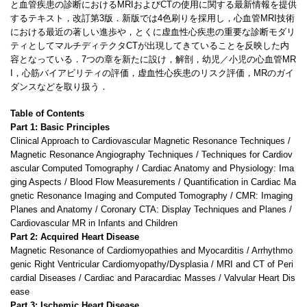
と血管疾患の診断におけるMRIおよびCTの使用に関する最新情報を提供
するテキスト，改訂第3版．新版では4色刷りを採用し，心血管MRI技術
における最近の著しい進歩や，とくに虚血性心疾患の重要な診断モダリ
ティとしてマルチディテクタCTが出現してきていることを反映した内
容となっている．7つの章を新たに設け，解剖，幼児／小児の心血管MR
I，心筋バイアビリティの評価，虚血性心疾患のリスク評価，MRのガイ
ダンスなどを取り扱う．
Table of Contents
Part 1: Basic Principles
Clinical Approach to Cardiovascular Magnetic Resonance Techniques /
Magnetic Resonance Angiography Techniques / Techniques for Cardiov
ascular Computed Tomography / Cardiac Anatomy and Physiology: Ima
ging Aspects / Blood Flow Measurements / Quantification in Cardiac Ma
gnetic Resonance Imaging and Computed Tomography / CMR: Imaging
Planes and Anatomy / Coronary CTA: Display Techniques and Planes /
Cardiovascular MR in Infants and Children
Part 2: Acquired Heart Disease
Magnetic Resonance of Cardiomyopathies and Myocarditis / Arrhythmo
genic Right Ventricular Cardiomyopathy/Dysplasia / MRI and CT of Peri
cardial Diseases / Cardiac and Paracardiac Masses / Valvular Heart Dis
ease
Part 3: Ischemic Heart Disease