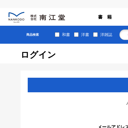
書 籍
和書
洋書
洋雑誌
商品検索
ログイン
メールアドレ