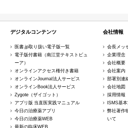
デジタルコンテンツ
会社情報
医書.jp取り扱い電子版一覧
会長メッ
電子版付書籍（南江堂テキストビュ
企業理念
ーア）
会社概要
オンラインアクセス権付き書籍
会社案内
オンラインJournal法人サービス
部署別連
オンラインBook法人サービス
会社地図
Zygote（ザイゴット）
採用情報
アプリ版 当直医実践マニュアル
ISMS基
今日の治療薬アプリ
弊社著作
今日の治療薬WEB
いて
最新の臨床WEB