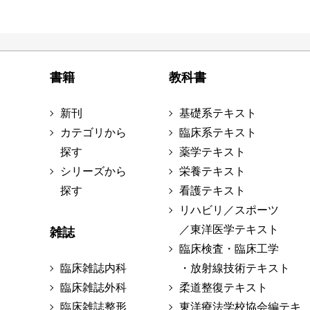
書籍
教科書
新刊
基礎系テキスト
カテゴリから
臨床系テキスト
探す
薬学テキスト
シリーズから
栄養テキスト
探す
看護テキスト
リハビリ／スポーツ
／東洋医学テキスト
雑誌
臨床検査・臨床工学
臨床雑誌内科
・放射線技術テキスト
臨床雑誌外科
柔道整復テキスト
臨床雑誌整形
東洋療法学校協会編テキ