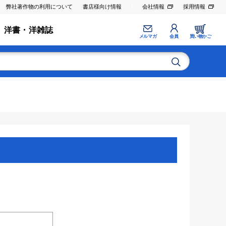
弊社著作物の利用について
書店様向け情報
会社情報
採用情報
洋書・洋雑誌
メルマガ
会員
買い物かご
。