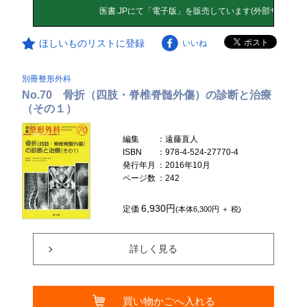
ほしいものリストに登録
いいね
別冊整形外科
No.70 骨折（四肢・脊椎脊髄外傷）の診断と治療
（その１）
編集
：遠藤直人
ISBN
：978-4-524-27770-4
発行年月
：2016年10月
ページ数
：242
6,930円
定価
(本体6,300円 ＋ 税)
詳しく見る
買い物かごへ入れる