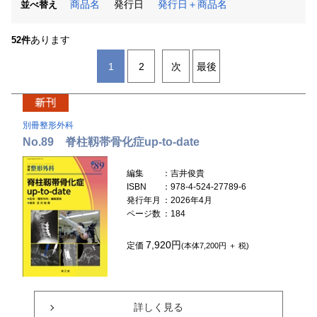
商品名
発行日
発行日＋商品名
並べ替え
あります
52件
1
2
次
最後
別冊整形外科
No.89 脊柱靱帯骨化症up-to-date
編集
：吉井俊貴
ISBN
：978-4-524-27789-6
発行年月
：2026年4月
ページ数
：184
7,920円
定価
(本体7,200円 ＋ 税)
詳しく見る