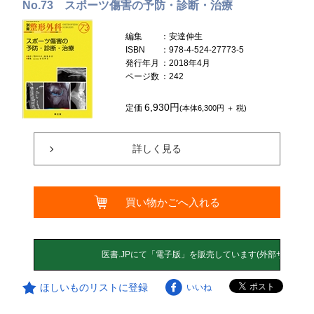
No.73 スポーツ傷害の予防・診断・治療
編集
：安達伸生
ISBN
：978-4-524-27773-5
発行年月
：2018年4月
ページ数
：242
6,930円
定価
(本体6,300円 ＋ 税)
詳しく見る
買い物かごへ入れる
ほしいものリストに登録
いいね