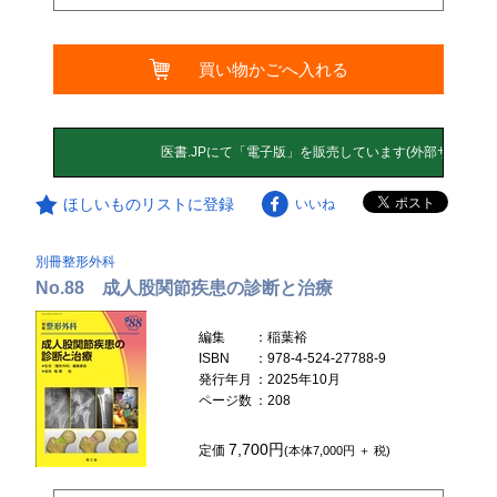
買い物かごへ入れる
ほしいものリストに登録
いいね
別冊整形外科
No.88 成人股関節疾患の診断と治療
編集
：稲葉裕
ISBN
：978-4-524-27788-9
発行年月
：2025年10月
ページ数
：208
7,700円
定価
(本体7,000円 ＋ 税)