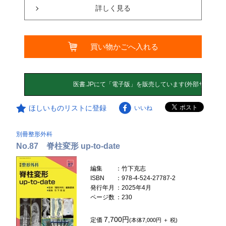
詳しく見る
買い物かごへ入れる
ほしいものリストに登録
いいね
別冊整形外科
No.87 脊柱変形 up-to-date
編集
：竹下克志
ISBN
：978-4-524-27787-2
発行年月
：2025年4月
ページ数
：230
7,700円
定価
(本体7,000円 ＋ 税)