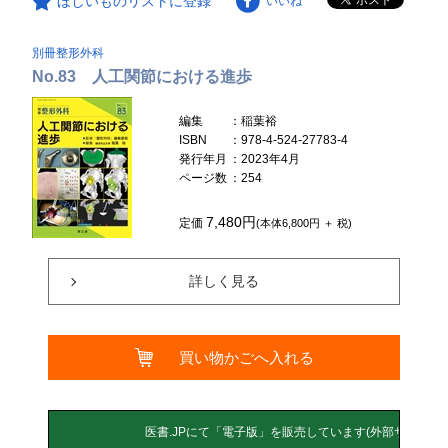
ほしいものリストに登録
いいね
別冊整形外科
No.83 人工関節における進歩
編集
：稲葉裕
ISBN
：978-4-524-27783-4
発行年月
：2023年4月
ページ数
：254
7,480円
定価
(本体6,800円 ＋ 税)
詳しく見る
買い物かごへ入れる