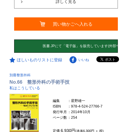
詳しく見る
買い物かごへ入れる
ほしいものリストに登録
いいね
別冊整形外科
No.66 整形外科の手術手技
私はこうしている
編集
：星野雄一
ISBN
：978-4-524-27766-7
発行年月
：2014年10月
ページ数
：254
6,930円
定価
(本体6,300円 ＋ 税)