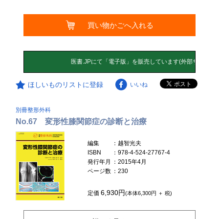
買い物かごへ入れる
ほしいものリストに登録
いいね
別冊整形外科
No.67 変形性膝関節症の診断と治療
編集
：越智光夫
ISBN
：978-4-524-27767-4
発行年月
：2015年4月
ページ数
：230
6,930円
定価
(本体6,300円 ＋ 税)