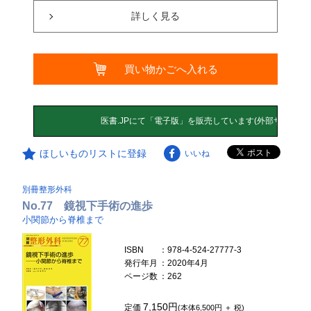
詳しく見る
買い物かごへ入れる
ほしいものリストに登録
いいね
別冊整形外科
No.77 鏡視下手術の進歩
小関節から脊椎まで
ISBN
：978-4-524-27777-3
発行年月
：2020年4月
ページ数
：262
7,150円
定価
(本体6,500円 ＋ 税)