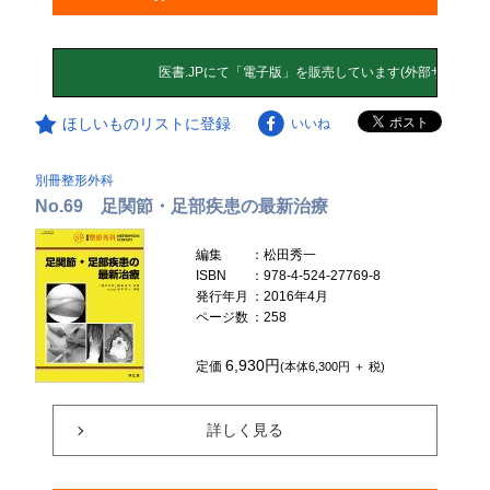
ほしいものリストに登録
いいね
別冊整形外科
No.69 足関節・足部疾患の最新治療
編集
：松田秀一
ISBN
：978-4-524-27769-8
発行年月
：2016年4月
ページ数
：258
6,930円
定価
(本体6,300円 ＋ 税)
詳しく見る