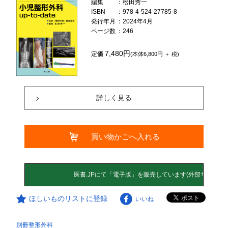
編集
：松田秀一
ISBN
：978-4-524-27785-8
発行年月
：2024年4月
ページ数
：246
7,480円
定価
(本体6,800円 ＋ 税)
詳しく見る
買い物かごへ入れる
ほしいものリストに登録
いいね
別冊整形外科