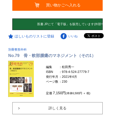
買い物かごへ入れる
ほしいものリストに登録
いいね
別冊整形外科
No.79 骨・軟部腫瘍のマネジメント（その1）
編集
：松田秀一
ISBN
：978-4-524-27779-7
発行年月
：2021年4月
ページ数
：230
7,150円
定価
(本体6,500円 ＋ 税)
詳しく見る