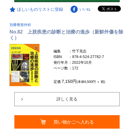
ほしいものリストに登録
いいね
別冊整形外科
No.82 上肢疾患の診断と治療の進歩（新鮮外傷を除
く）
編集
：竹下克志
ISBN
：978-4-524-27782-7
発行年月
：2022年10月
ページ数
：172
7,150円
定価
(本体6,500円 ＋ 税)
詳しく見る
買い物かごへ入れる