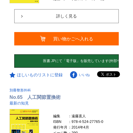
詳しく見る
買い物かごへ入れる
ほしいものリストに登録
いいね
別冊整形外科
No.65 人工関節置換術
最新の知見
編集
：遠藤直人
ISBN
：978-4-524-27765-0
発行年月
：2014年4月
ページ数
：290