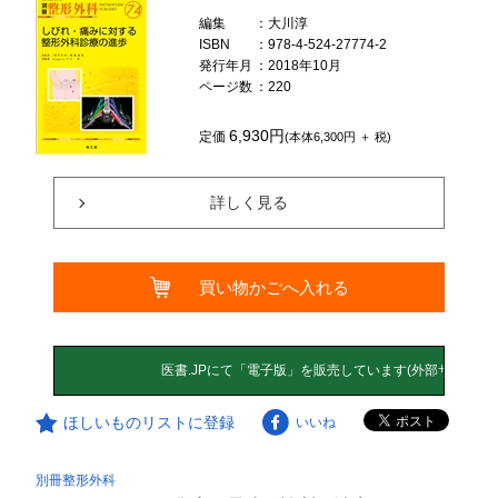
編集
：大川淳
ISBN
：978-4-524-27774-2
発行年月
：2018年10月
ページ数
：220
6,930円
定価
(本体6,300円 ＋ 税)
詳しく見る
買い物かごへ入れる
ほしいものリストに登録
いいね
別冊整形外科