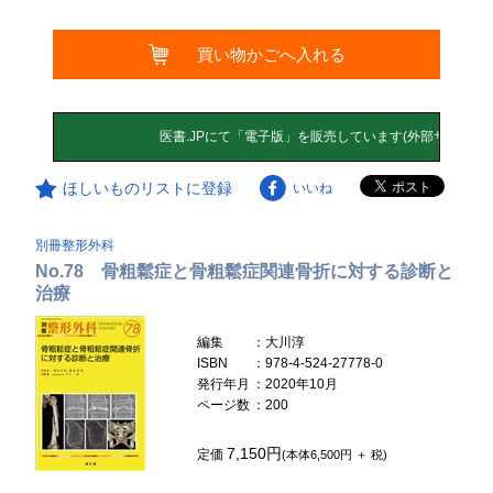
買い物かごへ入れる
ほしいものリストに登録
いいね
別冊整形外科
No.78 骨粗鬆症と骨粗鬆症関連骨折に対する診断と
治療
編集
：大川淳
ISBN
：978-4-524-27778-0
発行年月
：2020年10月
ページ数
：200
7,150円
定価
(本体6,500円 ＋ 税)