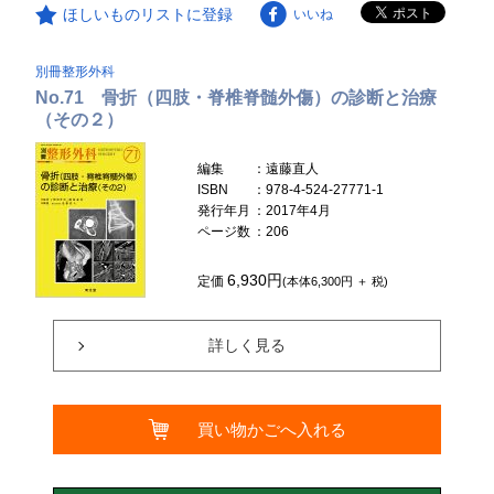
ほしいものリストに登録
いいね
別冊整形外科
No.71 骨折（四肢・脊椎脊髄外傷）の診断と治療
（その２）
編集
：遠藤直人
ISBN
：978-4-524-27771-1
発行年月
：2017年4月
ページ数
：206
6,930円
定価
(本体6,300円 ＋ 税)
詳しく見る
買い物かごへ入れる