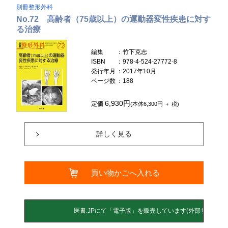
別冊整形外科
No.72 高齢者（75歳以上）の運動器変性疾患に対す
る治療
編集
：竹下克志
ISBN
：978-4-524-27772-8
発行年月
：2017年10月
ページ数
：188
6,930円
定価
(本体6,300円 ＋ 税)
詳しく見る
買い物かごへ入れる