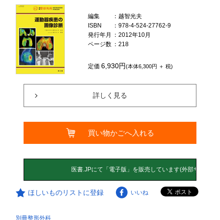
編集
：越智光夫
ISBN
：978-4-524-27762-9
発行年月
：2012年10月
ページ数
：218
6,930円
定価
(本体6,300円 ＋ 税)
詳しく見る
買い物かごへ入れる
ほしいものリストに登録
いいね
別冊整形外科