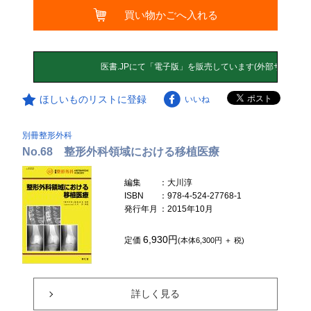
買い物かごへ入れる
ほしいものリストに登録
いいね
別冊整形外科
No.68 整形外科領域における移植医療
編集
：大川淳
ISBN
：978-4-524-27768-1
発行年月
：2015年10月
6,930円
定価
(本体6,300円 ＋ 税)
詳しく見る