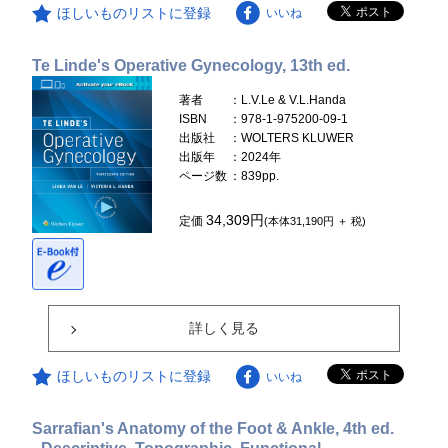
ほしいものリストに登録
いいね
Te Linde's Operative Gynecology, 13th ed.
著者
：L.V.Le & V.L.Handa
ISBN
：978-1-975200-09-1
出版社
：WOLTERS KLUWER
出版年
：2024年
ページ数
：839pp.
34,309円
定価
(本体31,190円 ＋ 税)
詳しく見る
ほしいものリストに登録
いいね
Sarrafian's Anatomy of the Foot & Ankle, 4th ed.