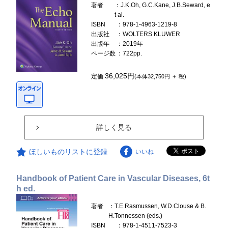
著者
：J.K.Oh, G.C.Kane, J.B.Seward, e
t al.
ISBN
：978-1-4963-1219-8
出版社
：WOLTERS KLUWER
出版年
：2019年
ページ数
：722pp.
36,025円
定価
(本体32,750円 ＋ 税)
詳しく見る
ほしいものリストに登録
いいね
Handbook of Patient Care in Vascular Diseases, 6t
h ed.
著者
：T.E.Rasmussen, W.D.Clouse & B.
H.Tonnessen (eds.)
ISBN
：978-1-4511-7523-3