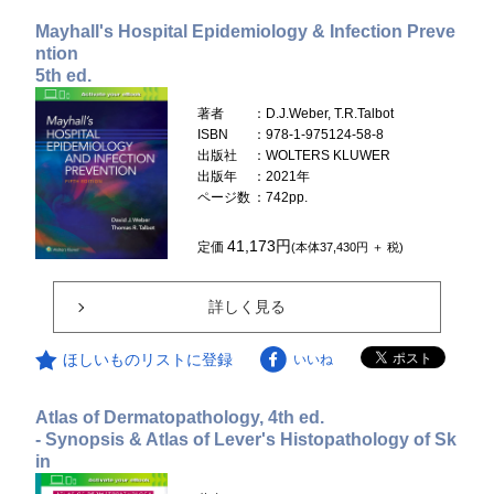
Mayhall's Hospital Epidemiology & Infection Preve
ntion
5th ed.
著者
：D.J.Weber, T.R.Talbot
ISBN
：978-1-975124-58-8
出版社
：WOLTERS KLUWER
出版年
：2021年
ページ数
：742pp.
41,173円
定価
(本体37,430円 ＋ 税)
詳しく見る
ほしいものリストに登録
いいね
Atlas of Dermatopathology, 4th ed.
- Synopsis & Atlas of Lever's Histopathology of Sk
in