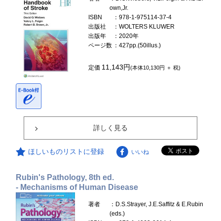
own,Jr.
ISBN
：978-1-975114-37-4
出版社
：WOLTERS KLUWER
出版年
：2020年
ページ数
：427pp.(50illus.)
11,143円
定価
(本体10,130円 ＋ 税)
詳しく見る
ほしいものリストに登録
いいね
Rubin's Pathology, 8th ed.
- Mechanisms of Human Disease
著者
：D.S.Strayer, J.E.Saffitz & E.Rubin
(eds.)