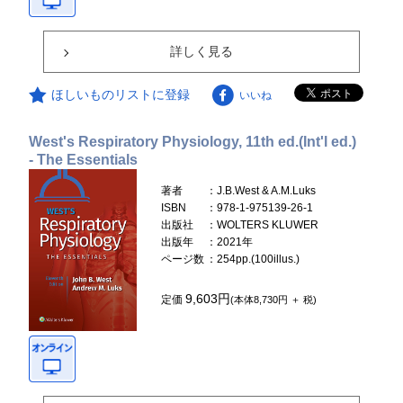
詳しく見る
ほしいものリストに登録
いいね
West's Respiratory Physiology, 11th ed.(Int'l ed.)
- The Essentials
著者
：J.B.West & A.M.Luks
ISBN
：978-1-975139-26-1
出版社
：WOLTERS KLUWER
出版年
：2021年
ページ数
：254pp.(100illus.)
9,603円
定価
(本体8,730円 ＋ 税)