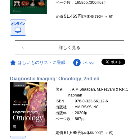
ページ数
：1658pp.(300illus.)
51,469円
定価
(本体46,790円 ＋ 税)
詳しく見る
ほしいものリストに登録
いいね
Diagnostic Imaging: Oncology, 2nd ed.
著者
：A.M.Shaaban, M.Rezvani & P.R.C
hapman
ISBN
：978-0-323-66112-6
出版社
：AMIRSYS,INC.
出版年
：2020年
ページ数
：867pp.
61,699円
定価
(本体56,090円 ＋ 税)