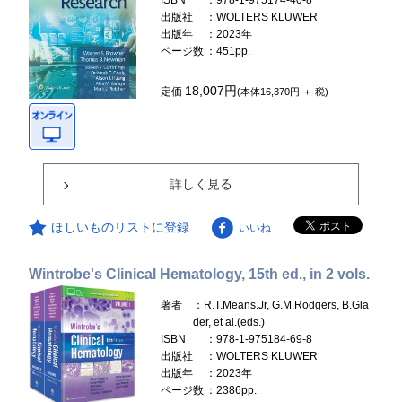
ISBN
：978-1-975174-40-8
出版社
：WOLTERS KLUWER
出版年
：2023年
ページ数
：451pp.
18,007円
定価
(本体16,370円 ＋ 税)
詳しく見る
ほしいものリストに登録
いいね
Wintrobe's Clinical Hematology, 15th ed., in 2 vols.
著者
：R.T.Means.Jr, G.M.Rodgers, B.Gla
der, et al.(eds.)
ISBN
：978-1-975184-69-8
出版社
：WOLTERS KLUWER
出版年
：2023年
ページ数
：2386pp.