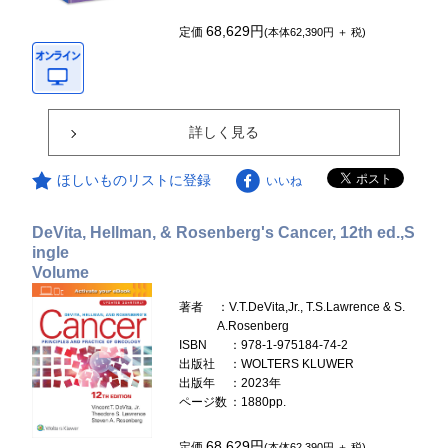
68,629円
定価
(本体62,390円 ＋ 税)
詳しく見る
ほしいものリストに登録
いいね
DeVita, Hellman, & Rosenberg's Cancer, 12th ed.,S
ingle
Volume
著者
：V.T.DeVita,Jr., T.S.Lawrence & S.
A.Rosenberg
ISBN
：978-1-975184-74-2
出版社
：WOLTERS KLUWER
出版年
：2023年
ページ数
：1880pp.
68,629円
定価
(本体62,390円 ＋ 税)