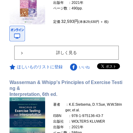
出版年
：2021年
ページ数
：490pp.
32,593円
定価
(本体29,630円 ＋ 税)
詳しく見る
ほしいものリストに登録
いいね
Wasserman & Whipp's Principles of Exercise Testi
ng &
Interpretation, 6th ed.
著者
：K.E.Sietsema, D.Y.Sue, W.W.Strin
ger, et al.
ISBN
：978-1-975136-43-7
出版社
：WOLTERS KLUWER
出版年
：2021年
ページ数
：586pp.