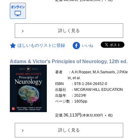
詳しく見る
ほしいものリストに登録
いいね
Adams & Victor's Principles of Neurology, 12th ed.
著者
：A.H.Ropper, M.A.Samuels, J.P.Kle
in, et al.
ISBN
：978-1-264-26452-0
出版社
：MCGRAW HILL EDUCATION
出版年
：2023年
ページ数
：1605pp.
36,113円
定価
(本体32,830円 ＋ 税)
詳しく見る