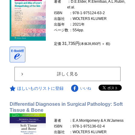
著者
：D.E.Elder, R.Elenitsas, A.L.Rubin,
et al.
ISBN
：978-1-975124-63-2
出版社
：WOLTERS KLUWER
出版年
：2021年
ページ数
：554pp.
31,735円
定価
(本体28,850円 ＋ 税)
詳しく見る
ほしいものリストに登録
いいね
Differential Diagnoses in Surgical Pathology: Soft
Tissue & Bone
著者
：E.A.Montgomery & A.W.Jamess
ISBN
：978-1-975136-02-4
出版社
：WOLTERS KLUWER