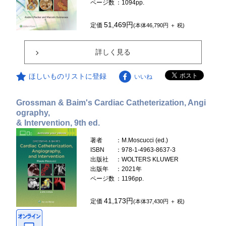
ページ数
：1094pp.
51,469円
定価
(本体46,790円 ＋ 税)
詳しく見る
ほしいものリストに登録
いいね
Grossman & Baim's Cardiac Catheterization, Angi
ography,
& Intervention, 9th ed.
著者
：M.Moscucci (ed.)
ISBN
：978-1-4963-8637-3
出版社
：WOLTERS KLUWER
出版年
：2021年
ページ数
：1196pp.
41,173円
定価
(本体37,430円 ＋ 税)