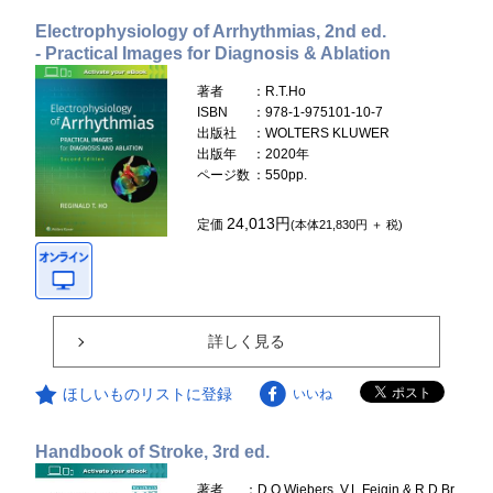
Electrophysiology of Arrhythmias, 2nd ed.
- Practical Images for Diagnosis & Ablation
著者
：R.T.Ho
ISBN
：978-1-975101-10-7
出版社
：WOLTERS KLUWER
出版年
：2020年
ページ数
：550pp.
24,013円
定価
(本体21,830円 ＋ 税)
詳しく見る
ほしいものリストに登録
いいね
Handbook of Stroke, 3rd ed.
著者
：D.O.Wiebers, V.L.Feigin & R.D.Br