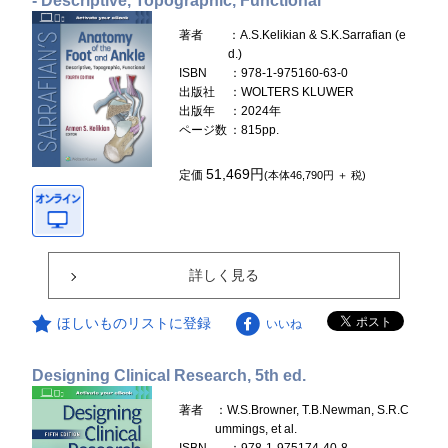
- Descriptive, Topographic, Functional
著者
：A.S.Kelikian & S.K.Sarrafian (e
d.)
ISBN
：978-1-975160-63-0
出版社
：WOLTERS KLUWER
出版年
：2024年
ページ数
：815pp.
51,469円
定価
(本体46,790円 ＋ 税)
詳しく見る
ほしいものリストに登録
いいね
Designing Clinical Research, 5th ed.
著者
：W.S.Browner, T.B.Newman, S.R.C
ummings, et al.