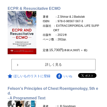
ECPR & Resuscitative ECMO
著者
：Z.Shinar & J.Badulak
ISBN
：978-0-96567-567-3
出版社
：EXTRACORPOREAL LIFE SUPP
ORT
出版年
：2021年
ページ数
：282pp.
15,730円
定価
(本体14,300円 ＋ 税)
詳しく見る
ほしいものリストに登録
いいね
Felson's Principles of Chest Roentgenology, 5th e
d.
- A Programmed Text
著者
：L.R.Goodman