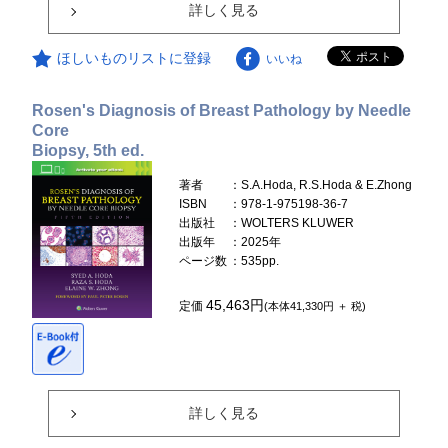
詳しく見る
ほしいものリストに登録
いいね
Rosen's Diagnosis of Breast Pathology by Needle
Core
Biopsy, 5th ed.
著者
：S.A.Hoda, R.S.Hoda & E.Zhong
ISBN
：978-1-975198-36-7
出版社
：WOLTERS KLUWER
出版年
：2025年
ページ数
：535pp.
45,463円
定価
(本体41,330円 ＋ 税)
詳しく見る