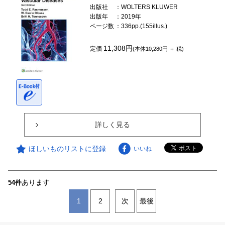
出版社
：WOLTERS KLUWER
出版年
：2019年
ページ数
：336pp.(155illus.)
11,308円
定価
(本体10,280円 ＋ 税)
詳しく見る
ほしいものリストに登録
いいね
あります
54件
1
2
次
最後