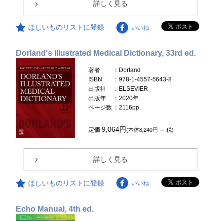
詳しく見る
ほしいものリストに登録
いいね
Dorland's Illustrated Medical Dictionary, 33rd ed.
著者
：Dorland
ISBN
：978-1-4557-5643-8
出版社
：ELSEVIER
出版年
：2020年
ページ数
：2116pp.
9,064円
定価
(本体8,240円 ＋ 税)
詳しく見る
ほしいものリストに登録
いいね
Echo Manual, 4th ed.