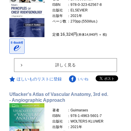
ISBN
：978-0-323-62567-8
出版社
：ELSEVIER
出版年
：2021年
ページ数
：270pp.(550illus.)
16,324円
定価
(本体14,840円 ＋ 税)
詳しく見る
ほしいものリストに登録
いいね
Uflacker's Atlas of Vascular Anatomy, 3rd ed.
- Angiographic Approach
著者
：Guimaraes
ISBN
：978-1-4963-5601-7
出版社
：WOLTERS KLUWER
出版年
：2021年