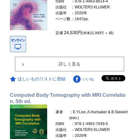
ISBN
：978-1-4963-8614-4
出版社
：WOLTERS KLUWER
出版年
：2020年
ページ数
：1647pp.
24,530円
定価
(本体22,300円 ＋ 税)
詳しく見る
ほしいものリストに登録
いいね
Computed Body Tomography with MRI Correlatio
n, 5th ed.
著者
：E.Y.Lee, A.Hunsaker & B.Siewert
(eds.)
ISBN
：978-1-4963-7049-5
出版社
：WOLTERS KLUWER
出版年
：2020年