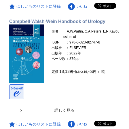
ほしいものリストに登録
いいね
Campbell-Walsh-Wein Handbook of Urology
著者
：A.W.Partin, C.A.Peters, L.R.Kavou
ssi, et al.
ISBN
：978-0-323-82747-8
出版社
：ELSEVIER
出版年
：2022年
ページ数
：879pp.
18,139円
定価
(本体16,490円 ＋ 税)
詳しく見る
ほしいものリストに登録
いいね