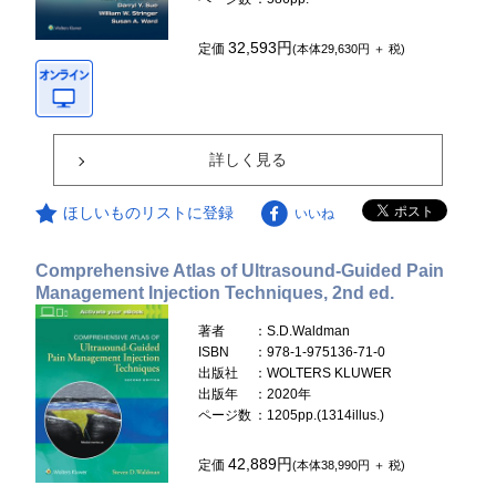
32,593円
定価
(本体29,630円 ＋ 税)
詳しく見る
ほしいものリストに登録
いいね
Comprehensive Atlas of Ultrasound-Guided Pain
Management Injection Techniques, 2nd ed.
著者
：S.D.Waldman
ISBN
：978-1-975136-71-0
出版社
：WOLTERS KLUWER
出版年
：2020年
ページ数
：1205pp.(1314illus.)
42,889円
定価
(本体38,990円 ＋ 税)