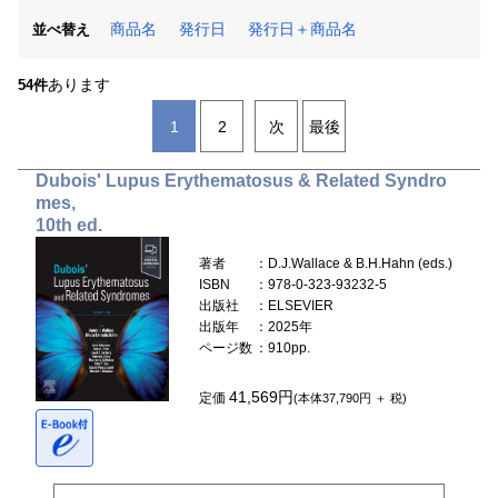
商品名
発行日
発行日＋商品名
並べ替え
あります
54件
1
2
次
最後
Dubois' Lupus Erythematosus & Related Syndro
mes,
10th ed.
著者
：D.J.Wallace & B.H.Hahn (eds.)
ISBN
：978-0-323-93232-5
出版社
：ELSEVIER
出版年
：2025年
ページ数
：910pp.
41,569円
定価
(本体37,790円 ＋ 税)