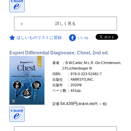
詳しく見る
ほしいものリストに登録
いいね
Expert Differential Diagnoses: Chest, 2nd ed.
著者
：B.W.Carter, M.L.R.-De-Christenson,
J.P.Lichtenbeger III
ISBN
：978-0-323-52482-7
出版社
：AMIRSYS,INC.
出版年
：2020年
ページ数
：441pp.
54,439円
定価
(本体49,490円 ＋ 税)