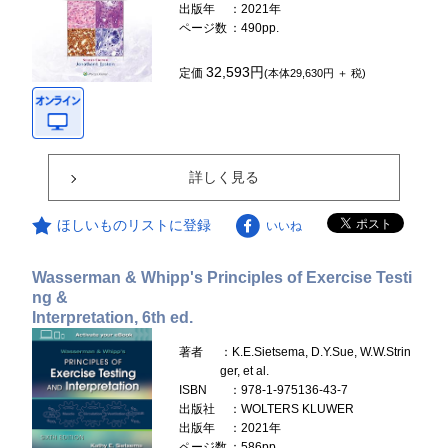
出版年
：2021年
ページ数
：490pp.
32,593円
定価
(本体29,630円 ＋ 税)
詳しく見る
ほしいものリストに登録
いいね
Wasserman & Whipp's Principles of Exercise Testi
ng &
Interpretation, 6th ed.
著者
：K.E.Sietsema, D.Y.Sue, W.W.Strin
ger, et al.
ISBN
：978-1-975136-43-7
出版社
：WOLTERS KLUWER
出版年
：2021年
ページ数
：586pp.