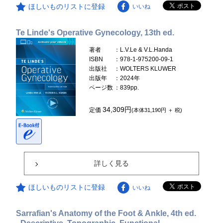
ほしいものリストに登録
いいね
Te Linde's Operative Gynecology, 13th ed.
著者
：L.V.Le & V.L.Handa
ISBN
：978-1-975200-09-1
出版社
：WOLTERS KLUWER
出版年
：2024年
ページ数
：839pp.
34,309円
定価
(本体31,190円 ＋ 税)
詳しく見る
ほしいものリストに登録
いいね
Sarrafian's Anatomy of the Foot & Ankle, 4th ed.