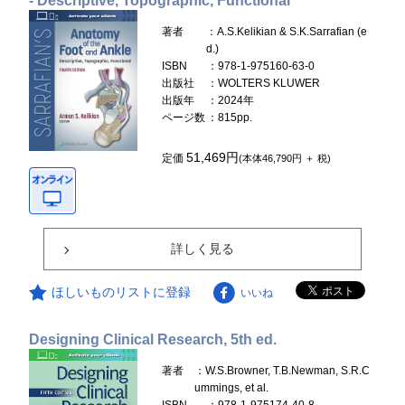
- Descriptive, Topographic, Functional
著者
：A.S.Kelikian & S.K.Sarrafian (e
d.)
ISBN
：978-1-975160-63-0
出版社
：WOLTERS KLUWER
出版年
：2024年
ページ数
：815pp.
51,469円
定価
(本体46,790円 ＋ 税)
詳しく見る
ほしいものリストに登録
いいね
Designing Clinical Research, 5th ed.
著者
：W.S.Browner, T.B.Newman, S.R.C
ummings, et al.