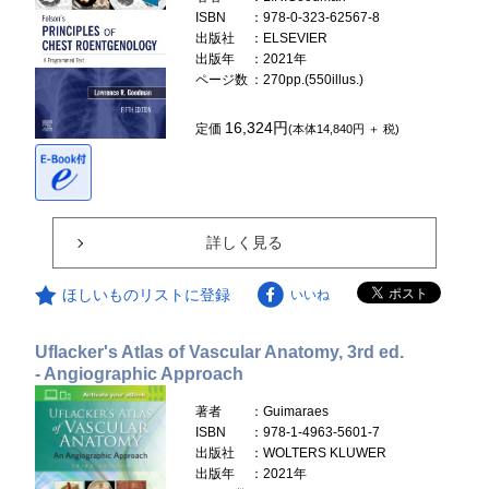
ISBN
：978-0-323-62567-8
出版社
：ELSEVIER
出版年
：2021年
ページ数
：270pp.(550illus.)
16,324円
定価
(本体14,840円 ＋ 税)
詳しく見る
ほしいものリストに登録
いいね
Uflacker's Atlas of Vascular Anatomy, 3rd ed.
- Angiographic Approach
著者
：Guimaraes
ISBN
：978-1-4963-5601-7
出版社
：WOLTERS KLUWER
出版年
：2021年