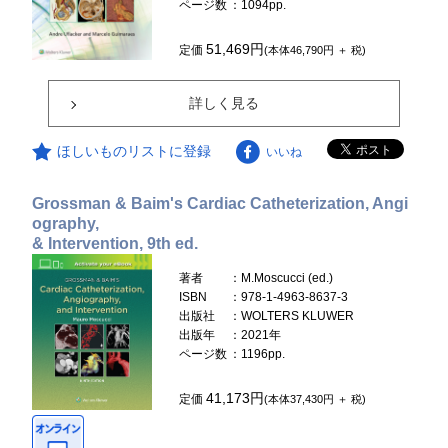
ページ数
：1094pp.
51,469円
定価
(本体46,790円 ＋ 税)
詳しく見る
ほしいものリストに登録
いいね
Grossman & Baim's Cardiac Catheterization, Angi
ography,
& Intervention, 9th ed.
著者
：M.Moscucci (ed.)
ISBN
：978-1-4963-8637-3
出版社
：WOLTERS KLUWER
出版年
：2021年
ページ数
：1196pp.
41,173円
定価
(本体37,430円 ＋ 税)