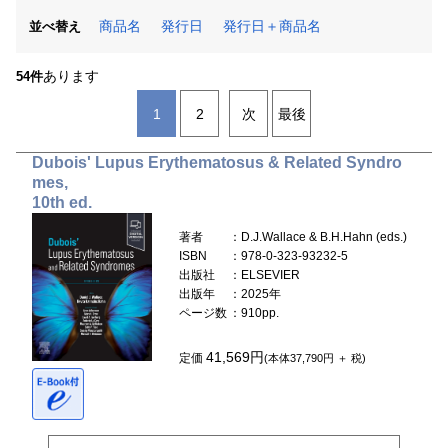
商品名
発行日
発行日＋商品名
並べ替え
あります
54件
1
2
次
最後
Dubois' Lupus Erythematosus & Related Syndro
mes,
10th ed.
著者
：D.J.Wallace & B.H.Hahn (eds.)
ISBN
：978-0-323-93232-5
出版社
：ELSEVIER
出版年
：2025年
ページ数
：910pp.
41,569円
定価
(本体37,790円 ＋ 税)