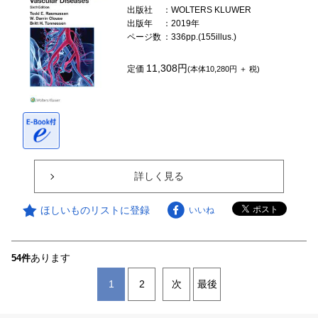
出版社
：WOLTERS KLUWER
出版年
：2019年
ページ数
：336pp.(155illus.)
11,308円
定価
(本体10,280円 ＋ 税)
詳しく見る
ほしいものリストに登録
いいね
あります
54件
1
2
次
最後