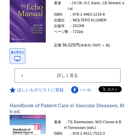
著者
：J.K.Oh, G.C.Kane, J.B.Seward, e
t al.
ISBN
：978-1-4963-1219-8
出版社
：WOLTERS KLUWER
出版年
：2019年
ページ数
：722pp.
36,025円
定価
(本体32,750円 ＋ 税)
詳しく見る
ほしいものリストに登録
いいね
Handbook of Patient Care in Vascular Diseases, 6t
h ed.
著者
：T.E.Rasmussen, W.D.Clouse & B.
H.Tonnessen (eds.)
ISBN
：978-1-4511-7523-3