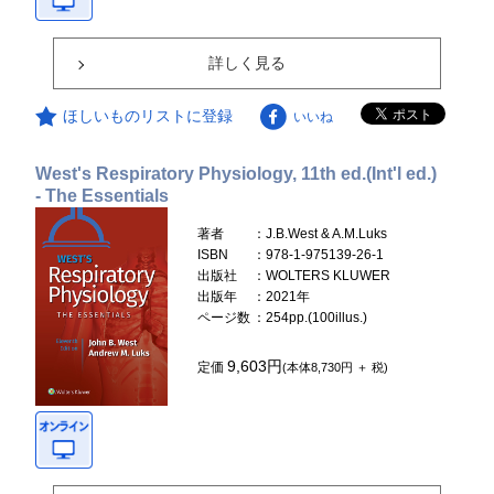
詳しく見る
ほしいものリストに登録
いいね
West's Respiratory Physiology, 11th ed.(Int'l ed.)
- The Essentials
著者
：J.B.West & A.M.Luks
ISBN
：978-1-975139-26-1
出版社
：WOLTERS KLUWER
出版年
：2021年
ページ数
：254pp.(100illus.)
9,603円
定価
(本体8,730円 ＋ 税)