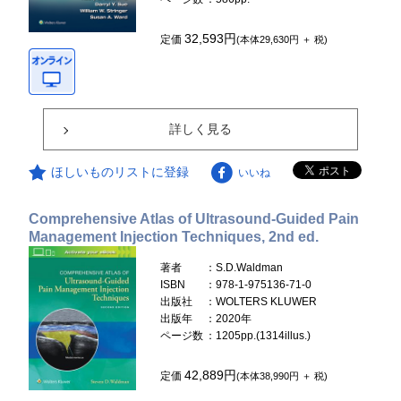
32,593円
定価
(本体29,630円 ＋ 税)
詳しく見る
ほしいものリストに登録
いいね
Comprehensive Atlas of Ultrasound-Guided Pain
Management Injection Techniques, 2nd ed.
著者
：S.D.Waldman
ISBN
：978-1-975136-71-0
出版社
：WOLTERS KLUWER
出版年
：2020年
ページ数
：1205pp.(1314illus.)
42,889円
定価
(本体38,990円 ＋ 税)