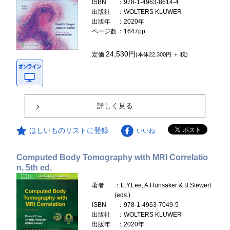
ISBN
：978-1-4963-8614-4
出版社
：WOLTERS KLUWER
出版年
：2020年
ページ数
：1647pp.
24,530円
定価
(本体22,300円 ＋ 税)
詳しく見る
ほしいものリストに登録
いいね
Computed Body Tomography with MRI Correlatio
n, 5th ed.
著者
：E.Y.Lee, A.Hunsaker & B.Siewert
(eds.)
ISBN
：978-1-4963-7049-5
出版社
：WOLTERS KLUWER
出版年
：2020年