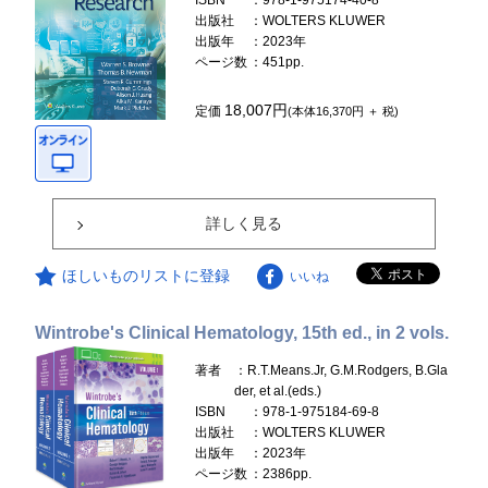
ISBN
：978-1-975174-40-8
出版社
：WOLTERS KLUWER
出版年
：2023年
ページ数
：451pp.
18,007円
定価
(本体16,370円 ＋ 税)
詳しく見る
ほしいものリストに登録
いいね
Wintrobe's Clinical Hematology, 15th ed., in 2 vols.
著者
：R.T.Means.Jr, G.M.Rodgers, B.Gla
der, et al.(eds.)
ISBN
：978-1-975184-69-8
出版社
：WOLTERS KLUWER
出版年
：2023年
ページ数
：2386pp.