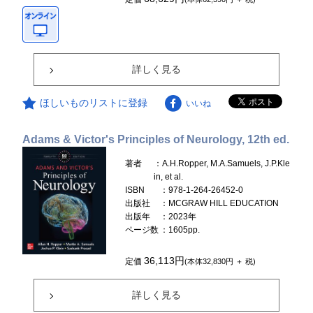
詳しく見る
ほしいものリストに登録
いいね
Adams & Victor's Principles of Neurology, 12th ed.
著者
：A.H.Ropper, M.A.Samuels, J.P.Kle
in, et al.
ISBN
：978-1-264-26452-0
出版社
：MCGRAW HILL EDUCATION
出版年
：2023年
ページ数
：1605pp.
36,113円
定価
(本体32,830円 ＋ 税)
詳しく見る