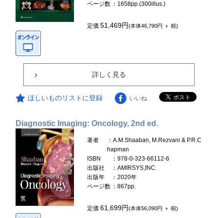
ページ数
：1658pp.(300illus.)
51,469円
定価
(本体46,790円 ＋ 税)
詳しく見る
ほしいものリストに登録
いいね
Diagnostic Imaging: Oncology, 2nd ed.
著者
：A.M.Shaaban, M.Rezvani & P.R.C
hapman
ISBN
：978-0-323-66112-6
出版社
：AMIRSYS,INC.
出版年
：2020年
ページ数
：867pp.
61,699円
定価
(本体56,090円 ＋ 税)