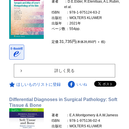
著者
：D.E.Elder, R.Elenitsas, A.L.Rubin,
et al.
ISBN
：978-1-975124-63-2
出版社
：WOLTERS KLUWER
出版年
：2021年
ページ数
：554pp.
31,735円
定価
(本体28,850円 ＋ 税)
詳しく見る
ほしいものリストに登録
いいね
Differential Diagnoses in Surgical Pathology: Soft
Tissue & Bone
著者
：E.A.Montgomery & A.W.Jamess
ISBN
：978-1-975136-02-4
出版社
：WOLTERS KLUWER