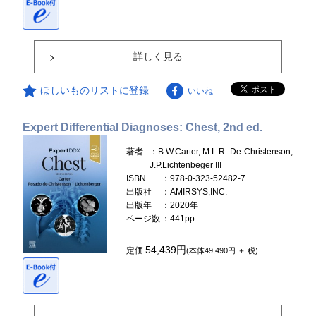
詳しく見る
ほしいものリストに登録
いいね
Expert Differential Diagnoses: Chest, 2nd ed.
著者
：B.W.Carter, M.L.R.-De-Christenson,
J.P.Lichtenbeger III
ISBN
：978-0-323-52482-7
出版社
：AMIRSYS,INC.
出版年
：2020年
ページ数
：441pp.
54,439円
定価
(本体49,490円 ＋ 税)