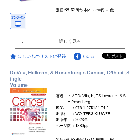
68,629円
定価
(本体62,390円 ＋ 税)
詳しく見る
ほしいものリストに登録
いいね
DeVita, Hellman, & Rosenberg's Cancer, 12th ed.,S
ingle
Volume
著者
：V.T.DeVita,Jr., T.S.Lawrence & S.
A.Rosenberg
ISBN
：978-1-975184-74-2
出版社
：WOLTERS KLUWER
出版年
：2023年
ページ数
：1880pp.
68,629円
定価
(本体62,390円 ＋ 税)