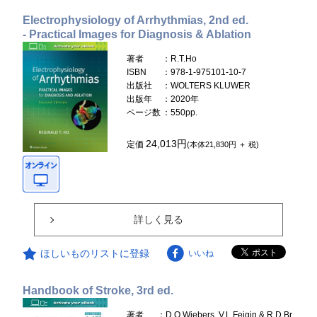
Electrophysiology of Arrhythmias, 2nd ed.
- Practical Images for Diagnosis & Ablation
著者
：R.T.Ho
ISBN
：978-1-975101-10-7
出版社
：WOLTERS KLUWER
出版年
：2020年
ページ数
：550pp.
24,013円
定価
(本体21,830円 ＋ 税)
詳しく見る
ほしいものリストに登録
いいね
Handbook of Stroke, 3rd ed.
著者
：D.O.Wiebers, V.L.Feigin & R.D.Br