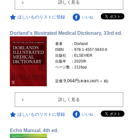
詳しく見る
ほしいものリストに登録
いいね
Dorland's Illustrated Medical Dictionary, 33rd ed.
著者
：Dorland
ISBN
：978-1-4557-5643-8
出版社
：ELSEVIER
出版年
：2020年
ページ数
：2116pp.
9,064円
定価
(本体8,240円 ＋ 税)
詳しく見る
ほしいものリストに登録
いいね
Echo Manual, 4th ed.