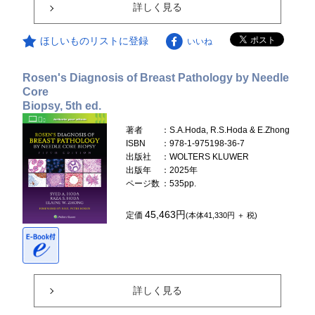
詳しく見る
ほしいものリストに登録
いいね
Rosen's Diagnosis of Breast Pathology by Needle
Core
Biopsy, 5th ed.
著者
：S.A.Hoda, R.S.Hoda & E.Zhong
ISBN
：978-1-975198-36-7
出版社
：WOLTERS KLUWER
出版年
：2025年
ページ数
：535pp.
45,463円
定価
(本体41,330円 ＋ 税)
詳しく見る