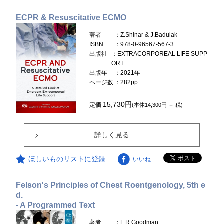
ECPR & Resuscitative ECMO
著者
：Z.Shinar & J.Badulak
ISBN
：978-0-96567-567-3
出版社
：EXTRACORPOREAL LIFE SUPP
ORT
出版年
：2021年
ページ数
：282pp.
15,730円
定価
(本体14,300円 ＋ 税)
詳しく見る
ほしいものリストに登録
いいね
Felson's Principles of Chest Roentgenology, 5th e
d.
- A Programmed Text
著者
：L.R.Goodman