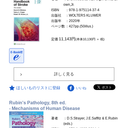
own,Jr.
ISBN
：978-1-975114-37-4
出版社
：WOLTERS KLUWER
出版年
：2020年
ページ数
：427pp.(50illus.)
11,143円
定価
(本体10,130円 ＋ 税)
詳しく見る
ほしいものリストに登録
いいね
Rubin's Pathology, 8th ed.
- Mechanisms of Human Disease
著者
：D.S.Strayer, J.E.Saffitz & E.Rubin
(eds.)