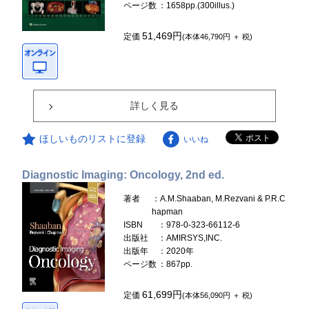
ページ数
：1658pp.(300illus.)
51,469円
定価
(本体46,790円 ＋ 税)
詳しく見る
ほしいものリストに登録
いいね
Diagnostic Imaging: Oncology, 2nd ed.
著者
：A.M.Shaaban, M.Rezvani & P.R.C
hapman
ISBN
：978-0-323-66112-6
出版社
：AMIRSYS,INC.
出版年
：2020年
ページ数
：867pp.
61,699円
定価
(本体56,090円 ＋ 税)