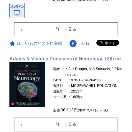
詳しく見る
ほしいものリストに登録
いいね
Adams & Victor's Principles of Neurology, 12th ed.
著者
：A.H.Ropper, M.A.Samuels, J.P.Kle
in, et al.
ISBN
：978-1-264-26452-0
出版社
：MCGRAW HILL EDUCATION
出版年
：2023年
ページ数
：1605pp.
36,113円
定価
(本体32,830円 ＋ 税)
詳しく見る