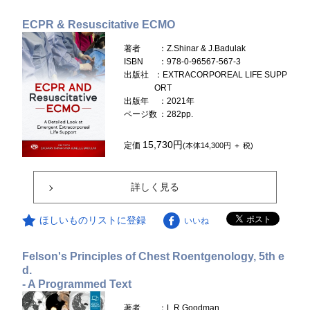
ECPR & Resuscitative ECMO
著者
：Z.Shinar & J.Badulak
ISBN
：978-0-96567-567-3
出版社
：EXTRACORPOREAL LIFE SUPP
ORT
出版年
：2021年
ページ数
：282pp.
15,730円
定価
(本体14,300円 ＋ 税)
詳しく見る
ほしいものリストに登録
いいね
Felson's Principles of Chest Roentgenology, 5th e
d.
- A Programmed Text
著者
：L.R.Goodman