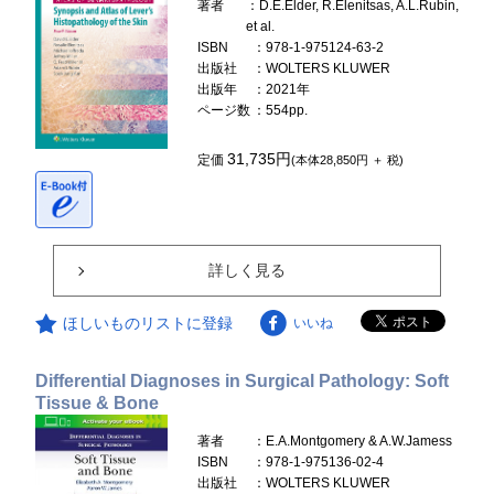
著者
：D.E.Elder, R.Elenitsas, A.L.Rubin,
et al.
ISBN
：978-1-975124-63-2
出版社
：WOLTERS KLUWER
出版年
：2021年
ページ数
：554pp.
31,735円
定価
(本体28,850円 ＋ 税)
詳しく見る
ほしいものリストに登録
いいね
Differential Diagnoses in Surgical Pathology: Soft
Tissue & Bone
著者
：E.A.Montgomery & A.W.Jamess
ISBN
：978-1-975136-02-4
出版社
：WOLTERS KLUWER