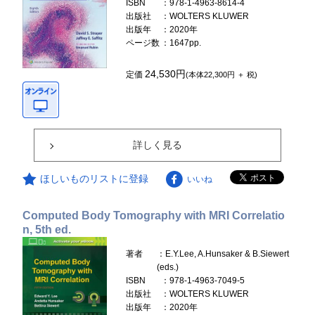
ISBN
：978-1-4963-8614-4
出版社
：WOLTERS KLUWER
出版年
：2020年
ページ数
：1647pp.
24,530円
定価
(本体22,300円 ＋ 税)
詳しく見る
ほしいものリストに登録
いいね
Computed Body Tomography with MRI Correlatio
n, 5th ed.
著者
：E.Y.Lee, A.Hunsaker & B.Siewert
(eds.)
ISBN
：978-1-4963-7049-5
出版社
：WOLTERS KLUWER
出版年
：2020年