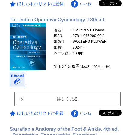
ほしいものリストに登録
いいね
Te Linde's Operative Gynecology, 13th ed.
著者
：L.V.Le & V.L.Handa
ISBN
：978-1-975200-09-1
出版社
：WOLTERS KLUWER
出版年
：2024年
ページ数
：839pp.
34,309円
定価
(本体31,190円 ＋ 税)
詳しく見る
ほしいものリストに登録
いいね
Sarrafian's Anatomy of the Foot & Ankle, 4th ed.