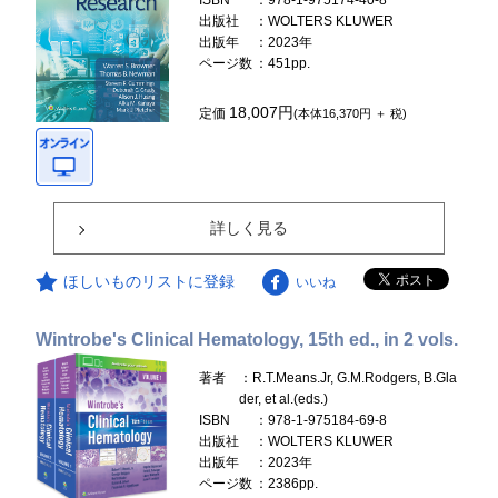
ISBN
：978-1-975174-40-8
出版社
：WOLTERS KLUWER
出版年
：2023年
ページ数
：451pp.
18,007円
定価
(本体16,370円 ＋ 税)
詳しく見る
ほしいものリストに登録
いいね
Wintrobe's Clinical Hematology, 15th ed., in 2 vols.
著者
：R.T.Means.Jr, G.M.Rodgers, B.Gla
der, et al.(eds.)
ISBN
：978-1-975184-69-8
出版社
：WOLTERS KLUWER
出版年
：2023年
ページ数
：2386pp.