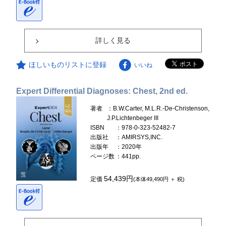
詳しく見る
ほしいものリストに登録
いいね
Expert Differential Diagnoses: Chest, 2nd ed.
著者
：B.W.Carter, M.L.R.-De-Christenson,
J.P.Lichtenbeger III
ISBN
：978-0-323-52482-7
出版社
：AMIRSYS,INC.
出版年
：2020年
ページ数
：441pp.
54,439円
定価
(本体49,490円 ＋ 税)