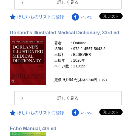
詳しく見る
ほしいものリストに登録
いいね
Dorland's Illustrated Medical Dictionary, 33rd ed.
著者
：Dorland
ISBN
：978-1-4557-5643-8
出版社
：ELSEVIER
出版年
：2020年
ページ数
：2116pp.
9,064円
定価
(本体8,240円 ＋ 税)
詳しく見る
ほしいものリストに登録
いいね
Echo Manual, 4th ed.