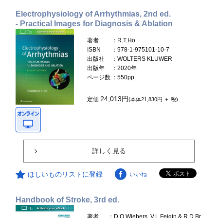
Electrophysiology of Arrhythmias, 2nd ed.
- Practical Images for Diagnosis & Ablation
著者
：R.T.Ho
ISBN
：978-1-975101-10-7
出版社
：WOLTERS KLUWER
出版年
：2020年
ページ数
：550pp.
24,013円
定価
(本体21,830円 ＋ 税)
詳しく見る
ほしいものリストに登録
いいね
Handbook of Stroke, 3rd ed.
著者
：D.O.Wiebers, V.L.Feigin & R.D.Br