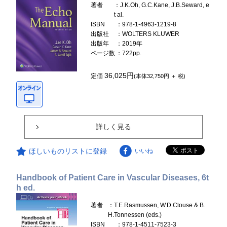
著者
：J.K.Oh, G.C.Kane, J.B.Seward, e
t al.
ISBN
：978-1-4963-1219-8
出版社
：WOLTERS KLUWER
出版年
：2019年
ページ数
：722pp.
36,025円
定価
(本体32,750円 ＋ 税)
詳しく見る
ほしいものリストに登録
いいね
Handbook of Patient Care in Vascular Diseases, 6t
h ed.
著者
：T.E.Rasmussen, W.D.Clouse & B.
H.Tonnessen (eds.)
ISBN
：978-1-4511-7523-3