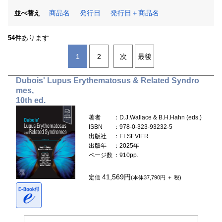
商品名
発行日
発行日＋商品名
並べ替え
あります
54件
1
2
次
最後
Dubois' Lupus Erythematosus & Related Syndro
mes,
10th ed.
著者
：D.J.Wallace & B.H.Hahn (eds.)
ISBN
：978-0-323-93232-5
出版社
：ELSEVIER
出版年
：2025年
ページ数
：910pp.
41,569円
定価
(本体37,790円 ＋ 税)