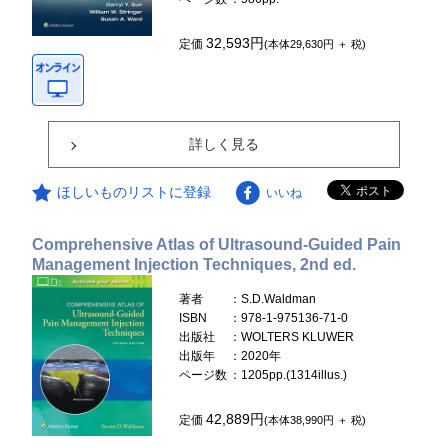
32,593円
定価
(本体29,630円 ＋ 税)
詳しく見る
ほしいものリストに登録
いいね
Comprehensive Atlas of Ultrasound-Guided Pain
Management Injection Techniques, 2nd ed.
著者
：S.D.Waldman
ISBN
：978-1-975136-71-0
出版社
：WOLTERS KLUWER
出版年
：2020年
ページ数
：1205pp.(1314illus.)
42,889円
定価
(本体38,990円 ＋ 税)