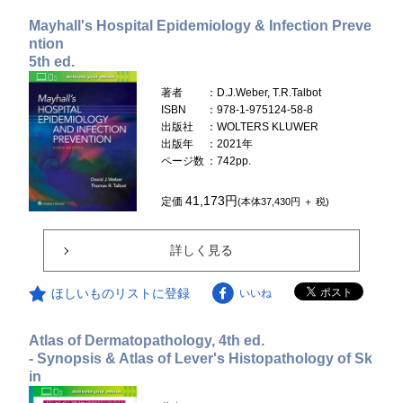
Mayhall's Hospital Epidemiology & Infection Preve
ntion
5th ed.
著者
：D.J.Weber, T.R.Talbot
ISBN
：978-1-975124-58-8
出版社
：WOLTERS KLUWER
出版年
：2021年
ページ数
：742pp.
41,173円
定価
(本体37,430円 ＋ 税)
詳しく見る
ほしいものリストに登録
いいね
Atlas of Dermatopathology, 4th ed.
- Synopsis & Atlas of Lever's Histopathology of Sk
in