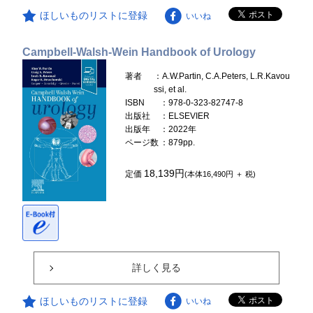
ほしいものリストに登録
いいね
Campbell-Walsh-Wein Handbook of Urology
著者
：A.W.Partin, C.A.Peters, L.R.Kavou
ssi, et al.
ISBN
：978-0-323-82747-8
出版社
：ELSEVIER
出版年
：2022年
ページ数
：879pp.
18,139円
定価
(本体16,490円 ＋ 税)
詳しく見る
ほしいものリストに登録
いいね