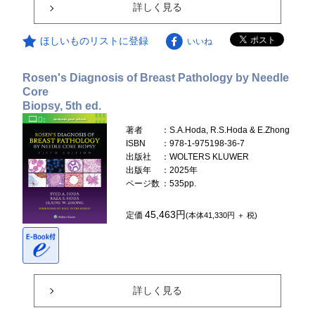
詳しく見る
ほしいものリストに登録
いいね
Rosen's Diagnosis of Breast Pathology by Needle
Core
Biopsy, 5th ed.
著者
：S.A.Hoda, R.S.Hoda & E.Zhong
ISBN
：978-1-975198-36-7
出版社
：WOLTERS KLUWER
出版年
：2025年
ページ数
：535pp.
45,463円
定価
(本体41,330円 ＋ 税)
詳しく見る