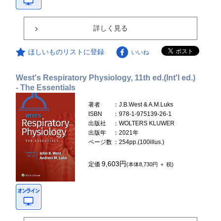
詳しく見る
ほしいものリストに登録
いいね
West's Respiratory Physiology, 11th ed.(Int'l ed.)
- The Essentials
著者
：J.B.West & A.M.Luks
ISBN
：978-1-975139-26-1
出版社
：WOLTERS KLUWER
出版年
：2021年
ページ数
：254pp.(100illus.)
9,603円
定価
(本体8,730円 ＋ 税)