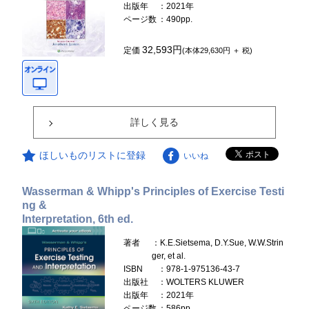
出版年
：2021年
ページ数
：490pp.
32,593円
定価
(本体29,630円 ＋ 税)
詳しく見る
ほしいものリストに登録
いいね
Wasserman & Whipp's Principles of Exercise Testi
ng &
Interpretation, 6th ed.
著者
：K.E.Sietsema, D.Y.Sue, W.W.Strin
ger, et al.
ISBN
：978-1-975136-43-7
出版社
：WOLTERS KLUWER
出版年
：2021年
ページ数
：586pp.