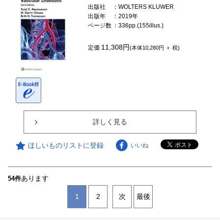
出版社
：WOLTERS KLUWER
出版年
：2019年
ページ数
：336pp.(155illus.)
11,308円
定価
(本体10,280円 ＋ 税)
詳しく見る
ほしいものリストに登録
いいね
あります
54件
1
2
次
最後