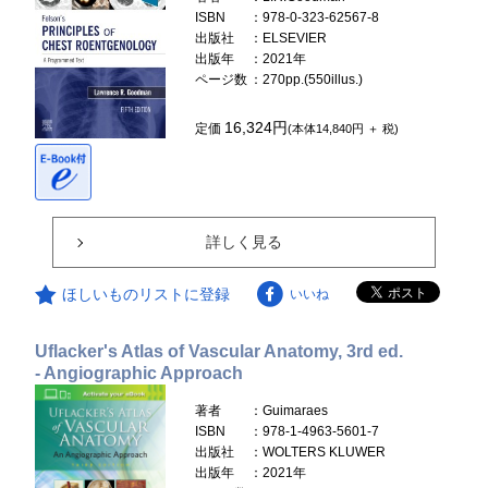
ISBN
：978-0-323-62567-8
出版社
：ELSEVIER
出版年
：2021年
ページ数
：270pp.(550illus.)
16,324円
定価
(本体14,840円 ＋ 税)
詳しく見る
ほしいものリストに登録
いいね
Uflacker's Atlas of Vascular Anatomy, 3rd ed.
- Angiographic Approach
著者
：Guimaraes
ISBN
：978-1-4963-5601-7
出版社
：WOLTERS KLUWER
出版年
：2021年