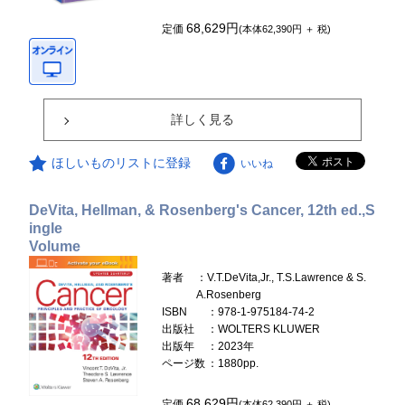
68,629円
定価
(本体62,390円 ＋ 税)
詳しく見る
ほしいものリストに登録
いいね
DeVita, Hellman, & Rosenberg's Cancer, 12th ed.,S
ingle
Volume
著者
：V.T.DeVita,Jr., T.S.Lawrence & S.
A.Rosenberg
ISBN
：978-1-975184-74-2
出版社
：WOLTERS KLUWER
出版年
：2023年
ページ数
：1880pp.
68,629円
定価
(本体62,390円 ＋ 税)