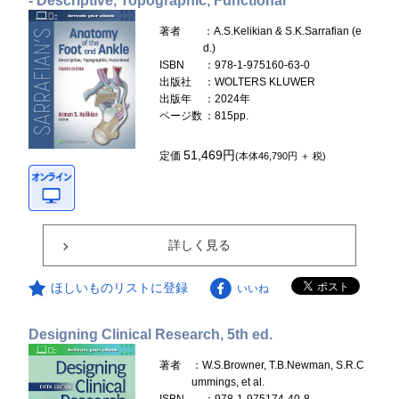
- Descriptive, Topographic, Functional
著者
：A.S.Kelikian & S.K.Sarrafian (e
d.)
ISBN
：978-1-975160-63-0
出版社
：WOLTERS KLUWER
出版年
：2024年
ページ数
：815pp.
51,469円
定価
(本体46,790円 ＋ 税)
詳しく見る
ほしいものリストに登録
いいね
Designing Clinical Research, 5th ed.
著者
：W.S.Browner, T.B.Newman, S.R.C
ummings, et al.