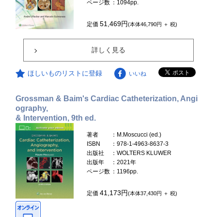
ページ数
：1094pp.
51,469円
定価
(本体46,790円 ＋ 税)
詳しく見る
ほしいものリストに登録
いいね
Grossman & Baim's Cardiac Catheterization, Angi
ography,
& Intervention, 9th ed.
著者
：M.Moscucci (ed.)
ISBN
：978-1-4963-8637-3
出版社
：WOLTERS KLUWER
出版年
：2021年
ページ数
：1196pp.
41,173円
定価
(本体37,430円 ＋ 税)