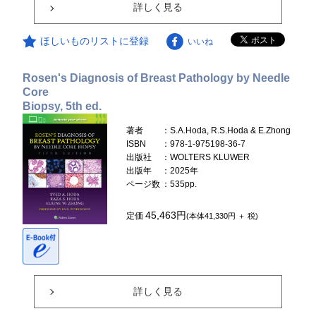
詳しく見る
ほしいものリストに登録
いいね
Rosen's Diagnosis of Breast Pathology by Needle
Core
Biopsy, 5th ed.
著者
：S.A.Hoda, R.S.Hoda & E.Zhong
ISBN
：978-1-975198-36-7
出版社
：WOLTERS KLUWER
出版年
：2025年
ページ数
：535pp.
45,463円
定価
(本体41,330円 ＋ 税)
詳しく見る