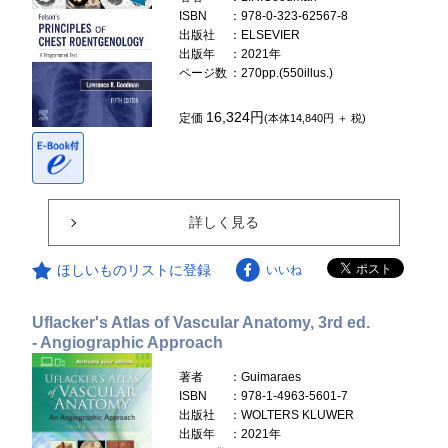
ISBN
：978-0-323-62567-8
出版社
：ELSEVIER
出版年
：2021年
ページ数
：270pp.(550illus.)
16,324円
定価
(本体14,840円 ＋ 税)
詳しく見る
ほしいものリストに登録
いいね
Uflacker's Atlas of Vascular Anatomy, 3rd ed.
- Angiographic Approach
著者
：Guimaraes
ISBN
：978-1-4963-5601-7
出版社
：WOLTERS KLUWER
出版年
：2021年