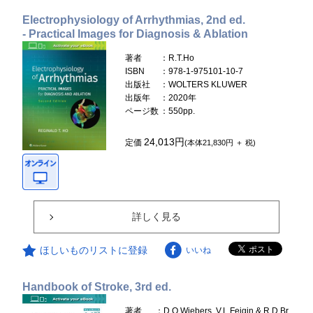
Electrophysiology of Arrhythmias, 2nd ed.
- Practical Images for Diagnosis & Ablation
著者
：R.T.Ho
ISBN
：978-1-975101-10-7
出版社
：WOLTERS KLUWER
出版年
：2020年
ページ数
：550pp.
24,013円
定価
(本体21,830円 ＋ 税)
詳しく見る
ほしいものリストに登録
いいね
Handbook of Stroke, 3rd ed.
著者
：D.O.Wiebers, V.L.Feigin & R.D.Br