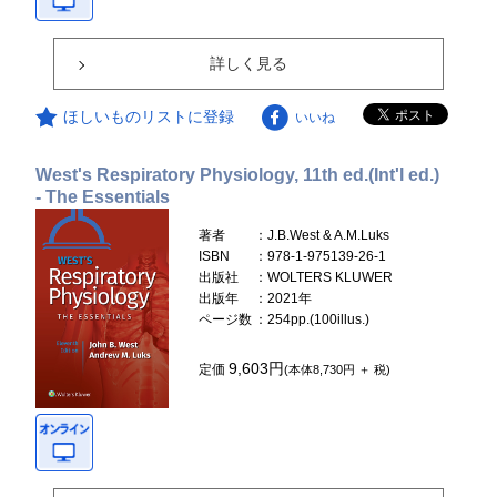
詳しく見る
ほしいものリストに登録
いいね
West's Respiratory Physiology, 11th ed.(Int'l ed.)
- The Essentials
著者
：J.B.West & A.M.Luks
ISBN
：978-1-975139-26-1
出版社
：WOLTERS KLUWER
出版年
：2021年
ページ数
：254pp.(100illus.)
9,603円
定価
(本体8,730円 ＋ 税)