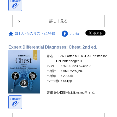
詳しく見る
ほしいものリストに登録
いいね
Expert Differential Diagnoses: Chest, 2nd ed.
著者
：B.W.Carter, M.L.R.-De-Christenson,
J.P.Lichtenbeger III
ISBN
：978-0-323-52482-7
出版社
：AMIRSYS,INC.
出版年
：2020年
ページ数
：441pp.
54,439円
定価
(本体49,490円 ＋ 税)