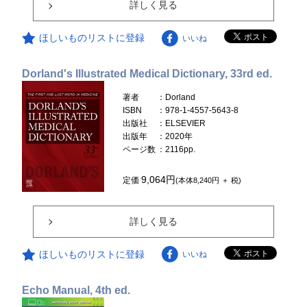
詳しく見る
ほしいものリストに登録
いいね
Dorland's Illustrated Medical Dictionary, 33rd ed.
著者
：Dorland
ISBN
：978-1-4557-5643-8
出版社
：ELSEVIER
出版年
：2020年
ページ数
：2116pp.
9,064円
定価
(本体8,240円 ＋ 税)
詳しく見る
ほしいものリストに登録
いいね
Echo Manual, 4th ed.