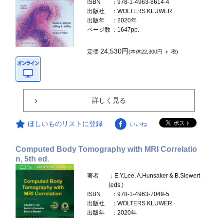
ISBN
：978-1-4963-8614-4
出版社
：WOLTERS KLUWER
出版年
：2020年
ページ数
：1647pp.
24,530円
定価
(本体22,300円 ＋ 税)
詳しく見る
ほしいものリストに登録
いいね
Computed Body Tomography with MRI Correlatio
n, 5th ed.
著者
：E.Y.Lee, A.Hunsaker & B.Siewert
(eds.)
ISBN
：978-1-4963-7049-5
出版社
：WOLTERS KLUWER
出版年
：2020年