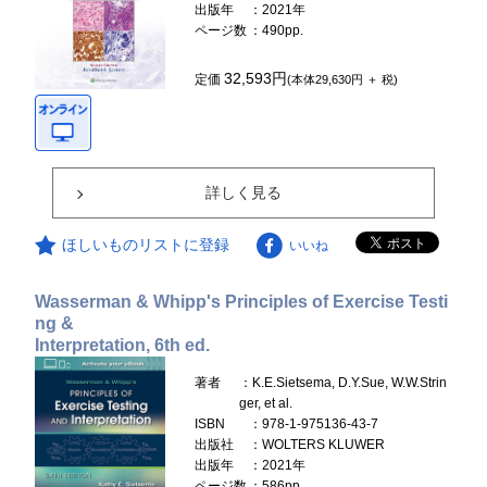
出版年
：2021年
ページ数
：490pp.
32,593円
定価
(本体29,630円 ＋ 税)
詳しく見る
ほしいものリストに登録
いいね
Wasserman & Whipp's Principles of Exercise Testi
ng &
Interpretation, 6th ed.
著者
：K.E.Sietsema, D.Y.Sue, W.W.Strin
ger, et al.
ISBN
：978-1-975136-43-7
出版社
：WOLTERS KLUWER
出版年
：2021年
ページ数
：586pp.