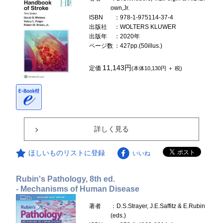
own,Jr.
ISBN
：978-1-975114-37-4
出版社
：WOLTERS KLUWER
出版年
：2020年
ページ数
：427pp.(50illus.)
11,143円
定価
(本体10,130円 ＋ 税)
詳しく見る
ほしいものリストに登録
いいね
Rubin's Pathology, 8th ed.
- Mechanisms of Human Disease
著者
：D.S.Strayer, J.E.Saffitz & E.Rubin
(eds.)