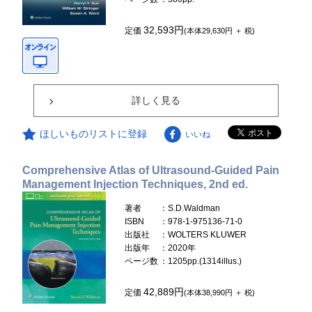
32,593円
定価
(本体29,630円 ＋ 税)
詳しく見る
ほしいものリストに登録
いいね
Comprehensive Atlas of Ultrasound-Guided Pain
Management Injection Techniques, 2nd ed.
著者
：S.D.Waldman
ISBN
：978-1-975136-71-0
出版社
：WOLTERS KLUWER
出版年
：2020年
ページ数
：1205pp.(1314illus.)
42,889円
定価
(本体38,990円 ＋ 税)