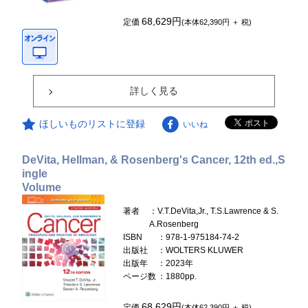
68,629円
定価
(本体62,390円 ＋ 税)
詳しく見る
ほしいものリストに登録
いいね
DeVita, Hellman, & Rosenberg's Cancer, 12th ed.,S
ingle
Volume
著者
：V.T.DeVita,Jr., T.S.Lawrence & S.
A.Rosenberg
ISBN
：978-1-975184-74-2
出版社
：WOLTERS KLUWER
出版年
：2023年
ページ数
：1880pp.
68,629円
定価
(本体62,390円 ＋ 税)