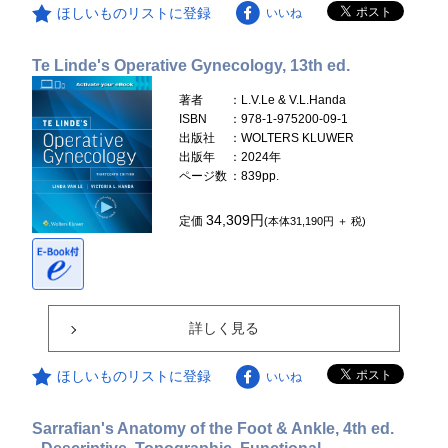
ほしいものリストに登録
いいね
Te Linde's Operative Gynecology, 13th ed.
著者
：L.V.Le & V.L.Handa
ISBN
：978-1-975200-09-1
出版社
：WOLTERS KLUWER
出版年
：2024年
ページ数
：839pp.
34,309円
定価
(本体31,190円 ＋ 税)
詳しく見る
ほしいものリストに登録
いいね
Sarrafian's Anatomy of the Foot & Ankle, 4th ed.