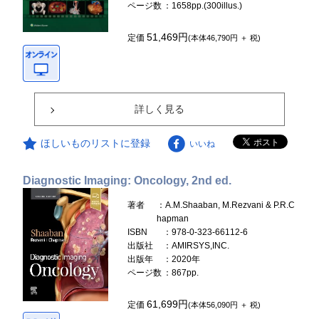
ページ数
：1658pp.(300illus.)
51,469円
定価
(本体46,790円 ＋ 税)
詳しく見る
ほしいものリストに登録
いいね
Diagnostic Imaging: Oncology, 2nd ed.
著者
：A.M.Shaaban, M.Rezvani & P.R.C
hapman
ISBN
：978-0-323-66112-6
出版社
：AMIRSYS,INC.
出版年
：2020年
ページ数
：867pp.
61,699円
定価
(本体56,090円 ＋ 税)