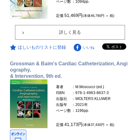
ページ数
：1094pp.
51,469円
定価
(本体46,790円 ＋ 税)
詳しく見る
ほしいものリストに登録
いいね
Grossman & Baim's Cardiac Catheterization, Angi
ography,
& Intervention, 9th ed.
著者
：M.Moscucci (ed.)
ISBN
：978-1-4963-8637-3
出版社
：WOLTERS KLUWER
出版年
：2021年
ページ数
：1196pp.
41,173円
定価
(本体37,430円 ＋ 税)