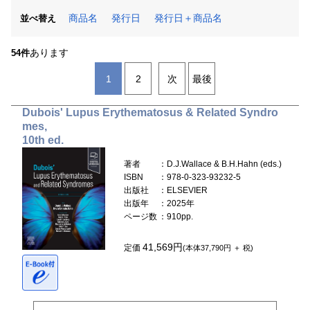
商品名
発行日
発行日＋商品名
並べ替え
あります
54件
1
2
次
最後
Dubois' Lupus Erythematosus & Related Syndro
mes,
10th ed.
著者
：D.J.Wallace & B.H.Hahn (eds.)
ISBN
：978-0-323-93232-5
出版社
：ELSEVIER
出版年
：2025年
ページ数
：910pp.
41,569円
定価
(本体37,790円 ＋ 税)