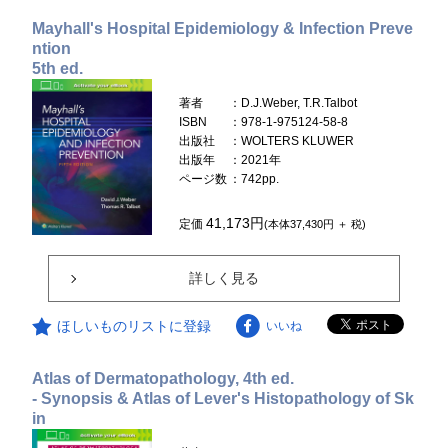
Mayhall's Hospital Epidemiology & Infection Preve
ntion
5th ed.
著者
：D.J.Weber, T.R.Talbot
ISBN
：978-1-975124-58-8
出版社
：WOLTERS KLUWER
出版年
：2021年
ページ数
：742pp.
41,173円
定価
(本体37,430円 ＋ 税)
詳しく見る
ほしいものリストに登録
いいね
Atlas of Dermatopathology, 4th ed.
- Synopsis & Atlas of Lever's Histopathology of Sk
in