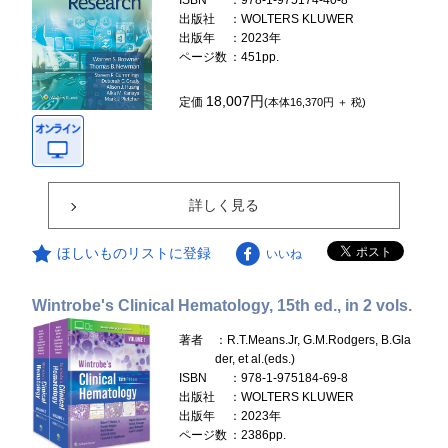
ISBN
：978-1-975174-40-8
出版社
：WOLTERS KLUWER
出版年
：2023年
ページ数
：451pp.
18,007円
定価
(本体16,370円 ＋ 税)
詳しく見る
ほしいものリストに登録
いいね
Wintrobe's Clinical Hematology, 15th ed., in 2 vols.
著者
：R.T.Means.Jr, G.M.Rodgers, B.Gla
der, et al.(eds.)
ISBN
：978-1-975184-69-8
出版社
：WOLTERS KLUWER
出版年
：2023年
ページ数
：2386pp.