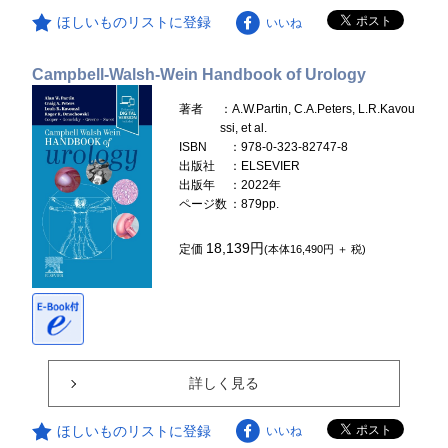
ほしいものリストに登録
いいね
Campbell-Walsh-Wein Handbook of Urology
著者
：A.W.Partin, C.A.Peters, L.R.Kavou
ssi, et al.
ISBN
：978-0-323-82747-8
出版社
：ELSEVIER
出版年
：2022年
ページ数
：879pp.
18,139円
定価
(本体16,490円 ＋ 税)
詳しく見る
ほしいものリストに登録
いいね