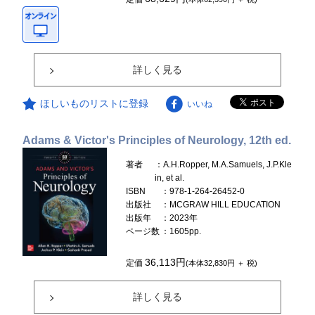
詳しく見る
ほしいものリストに登録
いいね
Adams & Victor's Principles of Neurology, 12th ed.
著者
：A.H.Ropper, M.A.Samuels, J.P.Kle
in, et al.
ISBN
：978-1-264-26452-0
出版社
：MCGRAW HILL EDUCATION
出版年
：2023年
ページ数
：1605pp.
36,113円
定価
(本体32,830円 ＋ 税)
詳しく見る