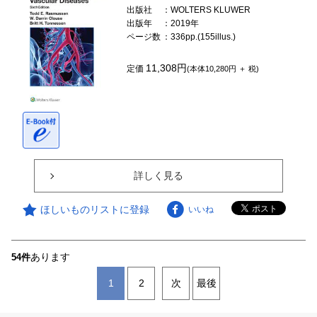
出版社
：WOLTERS KLUWER
出版年
：2019年
ページ数
：336pp.(155illus.)
11,308円
定価
(本体10,280円 ＋ 税)
詳しく見る
ほしいものリストに登録
いいね
あります
54件
1
2
次
最後