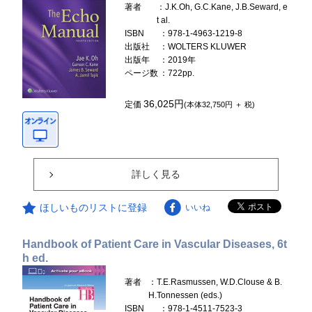
著者
：J.K.Oh, G.C.Kane, J.B.Seward, e
t al.
ISBN
：978-1-4963-1219-8
出版社
：WOLTERS KLUWER
出版年
：2019年
ページ数
：722pp.
36,025円
定価
(本体32,750円 ＋ 税)
詳しく見る
ほしいものリストに登録
いいね
Handbook of Patient Care in Vascular Diseases, 6t
h ed.
著者
：T.E.Rasmussen, W.D.Clouse & B.
H.Tonnessen (eds.)
ISBN
：978-1-4511-7523-3