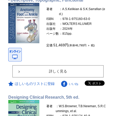
- Descriptive, Topographic, Functional
著者
：A.S.Kelikian & S.K.Sarrafian (e
d.)
ISBN
：978-1-975160-63-0
出版社
：WOLTERS KLUWER
出版年
：2024年
ページ数
：815pp.
51,469円
定価
(本体46,790円 ＋ 税)
詳しく見る
ほしいものリストに登録
いいね
Designing Clinical Research, 5th ed.
著者
：W.S.Browner, T.B.Newman, S.R.C
ummings, et al.