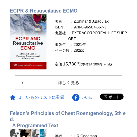
ECPR & Resuscitative ECMO
著者
：Z.Shinar & J.Badulak
ISBN
：978-0-96567-567-3
出版社
：EXTRACORPOREAL LIFE SUPP
ORT
出版年
：2021年
ページ数
：282pp.
15,730円
定価
(本体14,300円 ＋ 税)
詳しく見る
ほしいものリストに登録
いいね
Felson's Principles of Chest Roentgenology, 5th e
d.
- A Programmed Text
著者
：L.R.Goodman