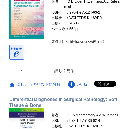
著者
：D.E.Elder, R.Elenitsas, A.L.Rubin,
et al.
ISBN
：978-1-975124-63-2
出版社
：WOLTERS KLUWER
出版年
：2021年
ページ数
：554pp.
31,735円
定価
(本体28,850円 ＋ 税)
詳しく見る
ほしいものリストに登録
いいね
Differential Diagnoses in Surgical Pathology: Soft
Tissue & Bone
著者
：E.A.Montgomery & A.W.Jamess
ISBN
：978-1-975136-02-4
出版社
：WOLTERS KLUWER