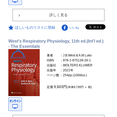
詳しく見る
ほしいものリストに登録
いいね
West's Respiratory Physiology, 11th ed.(Int'l ed.)
- The Essentials
著者
：J.B.West & A.M.Luks
ISBN
：978-1-975139-26-1
出版社
：WOLTERS KLUWER
出版年
：2021年
ページ数
：254pp.(100illus.)
9,603円
定価
(本体8,730円 ＋ 税)