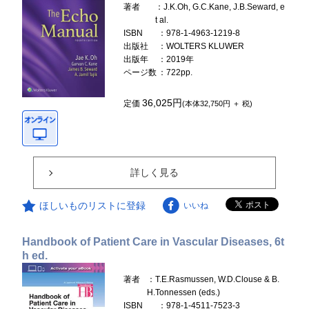
著者
：J.K.Oh, G.C.Kane, J.B.Seward, e
t al.
ISBN
：978-1-4963-1219-8
出版社
：WOLTERS KLUWER
出版年
：2019年
ページ数
：722pp.
36,025円
定価
(本体32,750円 ＋ 税)
詳しく見る
ほしいものリストに登録
いいね
Handbook of Patient Care in Vascular Diseases, 6t
h ed.
著者
：T.E.Rasmussen, W.D.Clouse & B.
H.Tonnessen (eds.)
ISBN
：978-1-4511-7523-3