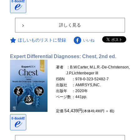
詳しく見る
ほしいものリストに登録
いいね
Expert Differential Diagnoses: Chest, 2nd ed.
著者
：B.W.Carter, M.L.R.-De-Christenson,
J.P.Lichtenbeger III
ISBN
：978-0-323-52482-7
出版社
：AMIRSYS,INC.
出版年
：2020年
ページ数
：441pp.
54,439円
定価
(本体49,490円 ＋ 税)