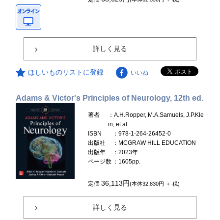
詳しく見る
ほしいものリストに登録
いいね
Adams & Victor's Principles of Neurology, 12th ed.
著者
：A.H.Ropper, M.A.Samuels, J.P.Kle
in, et al.
ISBN
：978-1-264-26452-0
出版社
：MCGRAW HILL EDUCATION
出版年
：2023年
ページ数
：1605pp.
36,113円
定価
(本体32,830円 ＋ 税)
詳しく見る