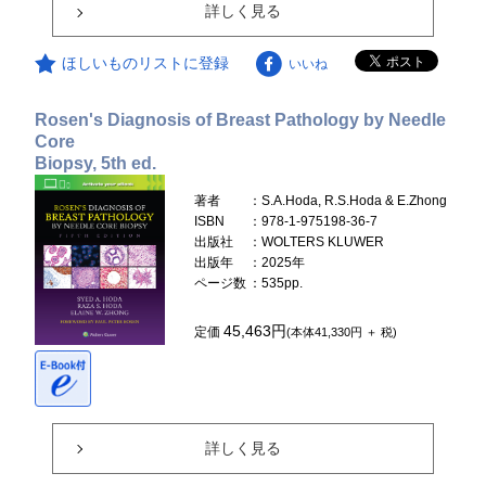
詳しく見る
ほしいものリストに登録
いいね
Rosen's Diagnosis of Breast Pathology by Needle
Core
Biopsy, 5th ed.
著者
：S.A.Hoda, R.S.Hoda & E.Zhong
ISBN
：978-1-975198-36-7
出版社
：WOLTERS KLUWER
出版年
：2025年
ページ数
：535pp.
45,463円
定価
(本体41,330円 ＋ 税)
詳しく見る