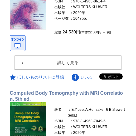
ISBN
：978-1-4963-8614-4
出版社
：WOLTERS KLUWER
出版年
：2020年
ページ数
：1647pp.
24,530円
定価
(本体22,300円 ＋ 税)
詳しく見る
ほしいものリストに登録
いいね
Computed Body Tomography with MRI Correlatio
n, 5th ed.
著者
：E.Y.Lee, A.Hunsaker & B.Siewert
(eds.)
ISBN
：978-1-4963-7049-5
出版社
：WOLTERS KLUWER
出版年
：2020年