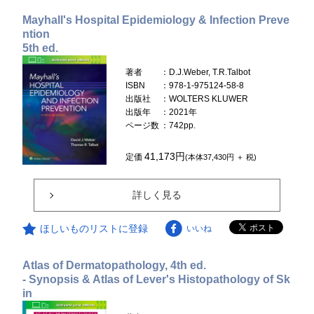
Mayhall's Hospital Epidemiology & Infection Preve
ntion
5th ed.
著者
：D.J.Weber, T.R.Talbot
ISBN
：978-1-975124-58-8
出版社
：WOLTERS KLUWER
出版年
：2021年
ページ数
：742pp.
41,173円
定価
(本体37,430円 ＋ 税)
詳しく見る
ほしいものリストに登録
いいね
Atlas of Dermatopathology, 4th ed.
- Synopsis & Atlas of Lever's Histopathology of Sk
in