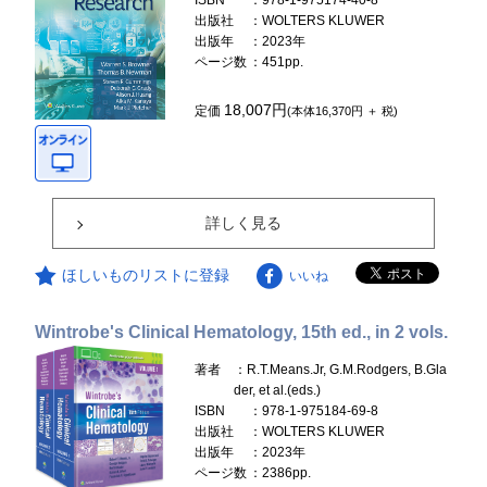
ISBN
：978-1-975174-40-8
出版社
：WOLTERS KLUWER
出版年
：2023年
ページ数
：451pp.
18,007円
定価
(本体16,370円 ＋ 税)
詳しく見る
ほしいものリストに登録
いいね
Wintrobe's Clinical Hematology, 15th ed., in 2 vols.
著者
：R.T.Means.Jr, G.M.Rodgers, B.Gla
der, et al.(eds.)
ISBN
：978-1-975184-69-8
出版社
：WOLTERS KLUWER
出版年
：2023年
ページ数
：2386pp.