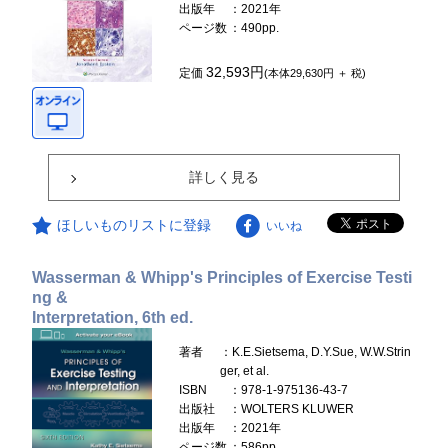
出版年
：2021年
ページ数
：490pp.
32,593円
定価
(本体29,630円 ＋ 税)
詳しく見る
ほしいものリストに登録
いいね
Wasserman & Whipp's Principles of Exercise Testi
ng &
Interpretation, 6th ed.
著者
：K.E.Sietsema, D.Y.Sue, W.W.Strin
ger, et al.
ISBN
：978-1-975136-43-7
出版社
：WOLTERS KLUWER
出版年
：2021年
ページ数
：586pp.