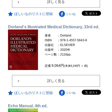
詳しく見る
ほしいものリストに登録
いいね
Dorland's Illustrated Medical Dictionary, 33rd ed.
著者
：Dorland
ISBN
：978-1-4557-5643-8
出版社
：ELSEVIER
出版年
：2020年
ページ数
：2116pp.
9,064円
定価
(本体8,240円 ＋ 税)
詳しく見る
ほしいものリストに登録
いいね
Echo Manual, 4th ed.