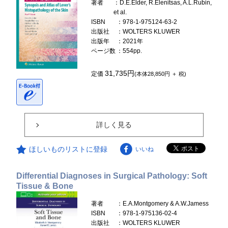
著者
：D.E.Elder, R.Elenitsas, A.L.Rubin,
et al.
ISBN
：978-1-975124-63-2
出版社
：WOLTERS KLUWER
出版年
：2021年
ページ数
：554pp.
31,735円
定価
(本体28,850円 ＋ 税)
詳しく見る
ほしいものリストに登録
いいね
Differential Diagnoses in Surgical Pathology: Soft
Tissue & Bone
著者
：E.A.Montgomery & A.W.Jamess
ISBN
：978-1-975136-02-4
出版社
：WOLTERS KLUWER