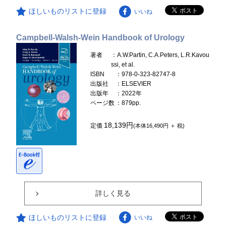
ほしいものリストに登録
いいね
Campbell-Walsh-Wein Handbook of Urology
著者
：A.W.Partin, C.A.Peters, L.R.Kavou
ssi, et al.
ISBN
：978-0-323-82747-8
出版社
：ELSEVIER
出版年
：2022年
ページ数
：879pp.
18,139円
定価
(本体16,490円 ＋ 税)
詳しく見る
ほしいものリストに登録
いいね