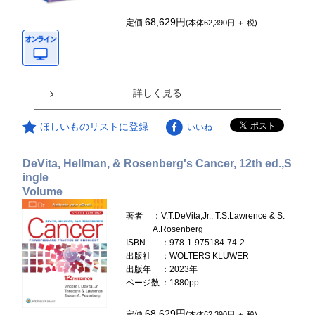
68,629円
定価
(本体62,390円 ＋ 税)
詳しく見る
ほしいものリストに登録
いいね
DeVita, Hellman, & Rosenberg's Cancer, 12th ed.,S
ingle
Volume
著者
：V.T.DeVita,Jr., T.S.Lawrence & S.
A.Rosenberg
ISBN
：978-1-975184-74-2
出版社
：WOLTERS KLUWER
出版年
：2023年
ページ数
：1880pp.
68,629円
定価
(本体62,390円 ＋ 税)