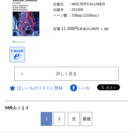
出版社
：WOLTERS KLUWER
出版年
：2019年
ページ数
：336pp.(155illus.)
11,308円
定価
(本体10,280円 ＋ 税)
詳しく見る
ほしいものリストに登録
いいね
あります
54件
1
2
次
最後