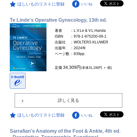
ほしいものリストに登録
いいね
Te Linde's Operative Gynecology, 13th ed.
著者
：L.V.Le & V.L.Handa
ISBN
：978-1-975200-09-1
出版社
：WOLTERS KLUWER
出版年
：2024年
ページ数
：839pp.
34,309円
定価
(本体31,190円 ＋ 税)
詳しく見る
ほしいものリストに登録
いいね
Sarrafian's Anatomy of the Foot & Ankle, 4th ed.