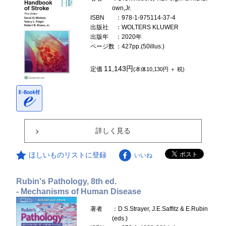
own,Jr.
ISBN
：978-1-975114-37-4
出版社
：WOLTERS KLUWER
出版年
：2020年
ページ数
：427pp.(50illus.)
11,143円
定価
(本体10,130円 ＋ 税)
詳しく見る
ほしいものリストに登録
いいね
Rubin's Pathology, 8th ed.
- Mechanisms of Human Disease
著者
：D.S.Strayer, J.E.Saffitz & E.Rubin
(eds.)