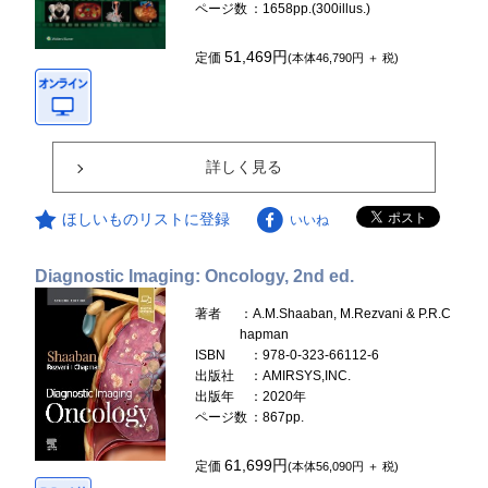
ページ数
：1658pp.(300illus.)
51,469円
定価
(本体46,790円 ＋ 税)
詳しく見る
ほしいものリストに登録
いいね
Diagnostic Imaging: Oncology, 2nd ed.
著者
：A.M.Shaaban, M.Rezvani & P.R.C
hapman
ISBN
：978-0-323-66112-6
出版社
：AMIRSYS,INC.
出版年
：2020年
ページ数
：867pp.
61,699円
定価
(本体56,090円 ＋ 税)