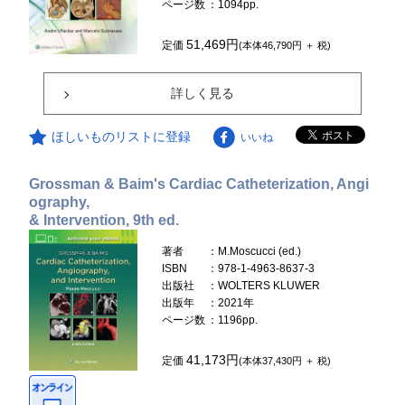
ページ数
：1094pp.
51,469円
定価
(本体46,790円 ＋ 税)
詳しく見る
ほしいものリストに登録
いいね
Grossman & Baim's Cardiac Catheterization, Angi
ography,
& Intervention, 9th ed.
著者
：M.Moscucci (ed.)
ISBN
：978-1-4963-8637-3
出版社
：WOLTERS KLUWER
出版年
：2021年
ページ数
：1196pp.
41,173円
定価
(本体37,430円 ＋ 税)