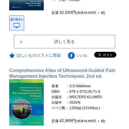
32,593円
定価
(本体29,630円 ＋ 税)
詳しく見る
ほしいものリストに登録
いいね
Comprehensive Atlas of Ultrasound-Guided Pain
Management Injection Techniques, 2nd ed.
著者
：S.D.Waldman
ISBN
：978-1-975136-71-0
出版社
：WOLTERS KLUWER
出版年
：2020年
ページ数
：1205pp.(1314illus.)
42,889円
定価
(本体38,990円 ＋ 税)