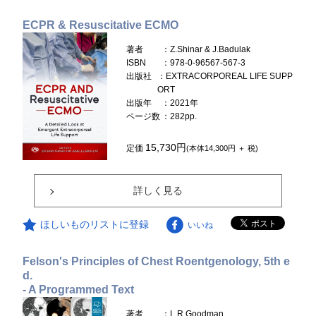
ECPR & Resuscitative ECMO
著者
：Z.Shinar & J.Badulak
ISBN
：978-0-96567-567-3
出版社
：EXTRACORPOREAL LIFE SUPP
ORT
出版年
：2021年
ページ数
：282pp.
15,730円
定価
(本体14,300円 ＋ 税)
詳しく見る
ほしいものリストに登録
いいね
Felson's Principles of Chest Roentgenology, 5th e
d.
- A Programmed Text
著者
：L.R.Goodman