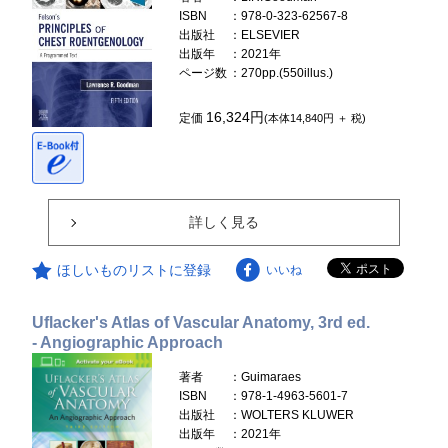
ISBN
：978-0-323-62567-8
出版社
：ELSEVIER
出版年
：2021年
ページ数
：270pp.(550illus.)
16,324円
定価
(本体14,840円 ＋ 税)
詳しく見る
ほしいものリストに登録
いいね
Uflacker's Atlas of Vascular Anatomy, 3rd ed.
- Angiographic Approach
著者
：Guimaraes
ISBN
：978-1-4963-5601-7
出版社
：WOLTERS KLUWER
出版年
：2021年