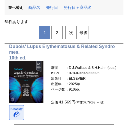
商品名
発行日
発行日＋商品名
並べ替え
あります
54件
1
2
次
最後
Dubois' Lupus Erythematosus & Related Syndro
mes,
10th ed.
著者
：D.J.Wallace & B.H.Hahn (eds.)
ISBN
：978-0-323-93232-5
出版社
：ELSEVIER
出版年
：2025年
ページ数
：910pp.
41,569円
定価
(本体37,790円 ＋ 税)