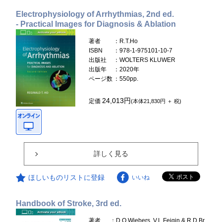
Electrophysiology of Arrhythmias, 2nd ed.
- Practical Images for Diagnosis & Ablation
著者
：R.T.Ho
ISBN
：978-1-975101-10-7
出版社
：WOLTERS KLUWER
出版年
：2020年
ページ数
：550pp.
24,013円
定価
(本体21,830円 ＋ 税)
詳しく見る
ほしいものリストに登録
いいね
Handbook of Stroke, 3rd ed.
著者
：D.O.Wiebers, V.L.Feigin & R.D.Br