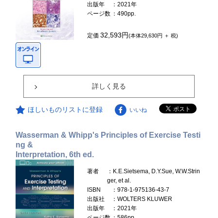
出版年
：2021年
ページ数
：490pp.
32,593円
定価
(本体29,630円 ＋ 税)
詳しく見る
ほしいものリストに登録
いいね
Wasserman & Whipp's Principles of Exercise Testi
ng &
Interpretation, 6th ed.
著者
：K.E.Sietsema, D.Y.Sue, W.W.Strin
ger, et al.
ISBN
：978-1-975136-43-7
出版社
：WOLTERS KLUWER
出版年
：2021年
ページ数
：586pp.