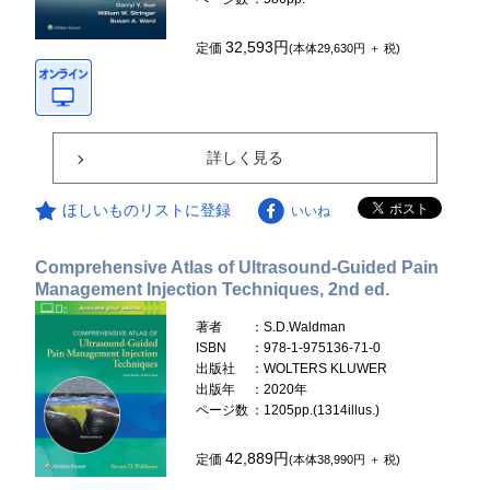
32,593円
定価
(本体29,630円 ＋ 税)
詳しく見る
ほしいものリストに登録
いいね
Comprehensive Atlas of Ultrasound-Guided Pain
Management Injection Techniques, 2nd ed.
著者
：S.D.Waldman
ISBN
：978-1-975136-71-0
出版社
：WOLTERS KLUWER
出版年
：2020年
ページ数
：1205pp.(1314illus.)
42,889円
定価
(本体38,990円 ＋ 税)