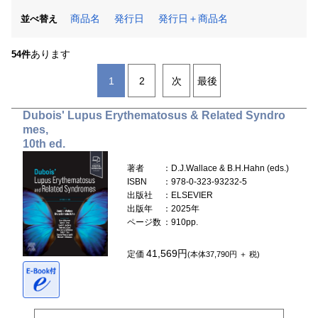
商品名
発行日
発行日＋商品名
並べ替え
あります
54件
1
2
次
最後
Dubois' Lupus Erythematosus & Related Syndro
mes,
10th ed.
著者
：D.J.Wallace & B.H.Hahn (eds.)
ISBN
：978-0-323-93232-5
出版社
：ELSEVIER
出版年
：2025年
ページ数
：910pp.
41,569円
定価
(本体37,790円 ＋ 税)