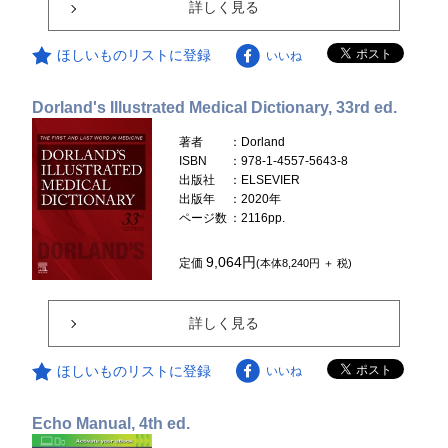
詳しく見る
ほしいものリストに登録
いいね
Dorland's Illustrated Medical Dictionary, 33rd ed.
著者
：Dorland
ISBN
：978-1-4557-5643-8
出版社
：ELSEVIER
出版年
：2020年
ページ数
：2116pp.
9,064円
定価
(本体8,240円 ＋ 税)
詳しく見る
ほしいものリストに登録
いいね
Echo Manual, 4th ed.