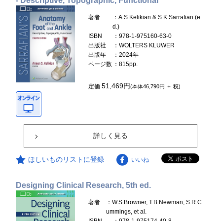
- Descriptive, Topographic, Functional
著者
：A.S.Kelikian & S.K.Sarrafian (e
d.)
ISBN
：978-1-975160-63-0
出版社
：WOLTERS KLUWER
出版年
：2024年
ページ数
：815pp.
51,469円
定価
(本体46,790円 ＋ 税)
詳しく見る
ほしいものリストに登録
いいね
Designing Clinical Research, 5th ed.
著者
：W.S.Browner, T.B.Newman, S.R.C
ummings, et al.