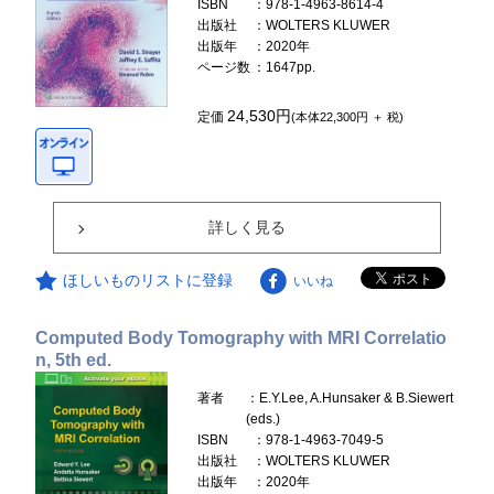
ISBN
：978-1-4963-8614-4
出版社
：WOLTERS KLUWER
出版年
：2020年
ページ数
：1647pp.
24,530円
定価
(本体22,300円 ＋ 税)
詳しく見る
ほしいものリストに登録
いいね
Computed Body Tomography with MRI Correlatio
n, 5th ed.
著者
：E.Y.Lee, A.Hunsaker & B.Siewert
(eds.)
ISBN
：978-1-4963-7049-5
出版社
：WOLTERS KLUWER
出版年
：2020年