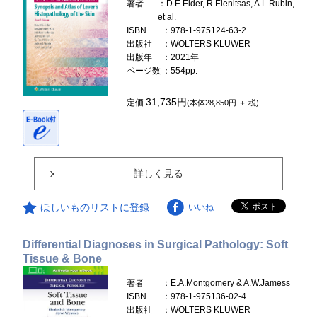
著者
：D.E.Elder, R.Elenitsas, A.L.Rubin,
et al.
ISBN
：978-1-975124-63-2
出版社
：WOLTERS KLUWER
出版年
：2021年
ページ数
：554pp.
31,735円
定価
(本体28,850円 ＋ 税)
詳しく見る
ほしいものリストに登録
いいね
Differential Diagnoses in Surgical Pathology: Soft
Tissue & Bone
著者
：E.A.Montgomery & A.W.Jamess
ISBN
：978-1-975136-02-4
出版社
：WOLTERS KLUWER