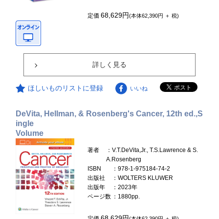
68,629円
定価
(本体62,390円 ＋ 税)
詳しく見る
ほしいものリストに登録
いいね
DeVita, Hellman, & Rosenberg's Cancer, 12th ed.,S
ingle
Volume
著者
：V.T.DeVita,Jr., T.S.Lawrence & S.
A.Rosenberg
ISBN
：978-1-975184-74-2
出版社
：WOLTERS KLUWER
出版年
：2023年
ページ数
：1880pp.
68,629円
定価
(本体62,390円 ＋ 税)