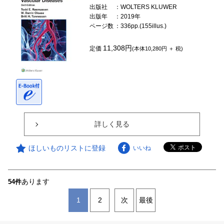
出版社
：WOLTERS KLUWER
出版年
：2019年
ページ数
：336pp.(155illus.)
11,308円
定価
(本体10,280円 ＋ 税)
詳しく見る
ほしいものリストに登録
いいね
あります
54件
1
2
次
最後