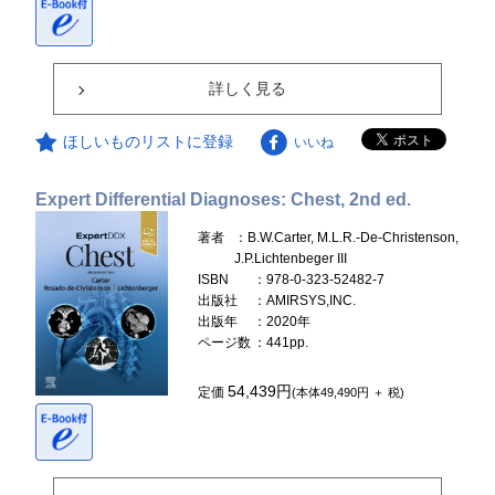
詳しく見る
ほしいものリストに登録
いいね
Expert Differential Diagnoses: Chest, 2nd ed.
著者
：B.W.Carter, M.L.R.-De-Christenson,
J.P.Lichtenbeger III
ISBN
：978-0-323-52482-7
出版社
：AMIRSYS,INC.
出版年
：2020年
ページ数
：441pp.
54,439円
定価
(本体49,490円 ＋ 税)