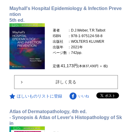
Mayhall's Hospital Epidemiology & Infection Preve
ntion
5th ed.
著者
：D.J.Weber, T.R.Talbot
ISBN
：978-1-975124-58-8
出版社
：WOLTERS KLUWER
出版年
：2021年
ページ数
：742pp.
41,173円
定価
(本体37,430円 ＋ 税)
詳しく見る
ほしいものリストに登録
いいね
Atlas of Dermatopathology, 4th ed.
- Synopsis & Atlas of Lever's Histopathology of Sk
in