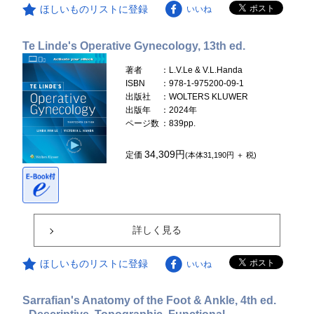
ほしいものリストに登録
いいね
Te Linde's Operative Gynecology, 13th ed.
著者
：L.V.Le & V.L.Handa
ISBN
：978-1-975200-09-1
出版社
：WOLTERS KLUWER
出版年
：2024年
ページ数
：839pp.
34,309円
定価
(本体31,190円 ＋ 税)
詳しく見る
ほしいものリストに登録
いいね
Sarrafian's Anatomy of the Foot & Ankle, 4th ed.