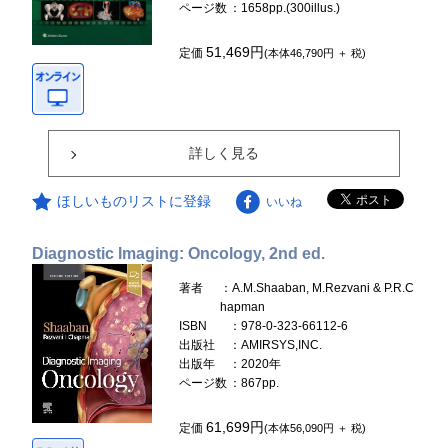
ページ数
：1658pp.(300illus.)
51,469円
定価
(本体46,790円 ＋ 税)
詳しく見る
ほしいものリストに登録
いいね
Diagnostic Imaging: Oncology, 2nd ed.
著者
：A.M.Shaaban, M.Rezvani & P.R.C
hapman
ISBN
：978-0-323-66112-6
出版社
：AMIRSYS,INC.
出版年
：2020年
ページ数
：867pp.
61,699円
定価
(本体56,090円 ＋ 税)