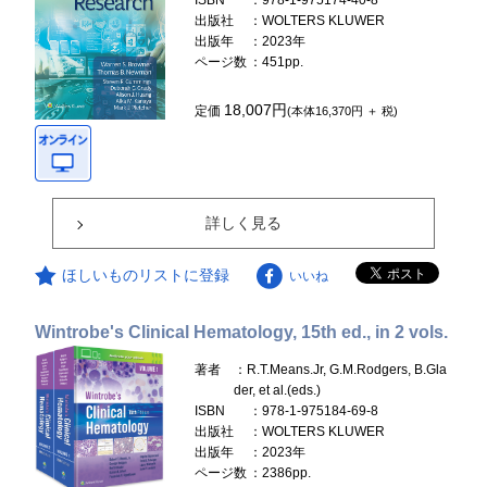
ISBN
：978-1-975174-40-8
出版社
：WOLTERS KLUWER
出版年
：2023年
ページ数
：451pp.
18,007円
定価
(本体16,370円 ＋ 税)
詳しく見る
ほしいものリストに登録
いいね
Wintrobe's Clinical Hematology, 15th ed., in 2 vols.
著者
：R.T.Means.Jr, G.M.Rodgers, B.Gla
der, et al.(eds.)
ISBN
：978-1-975184-69-8
出版社
：WOLTERS KLUWER
出版年
：2023年
ページ数
：2386pp.