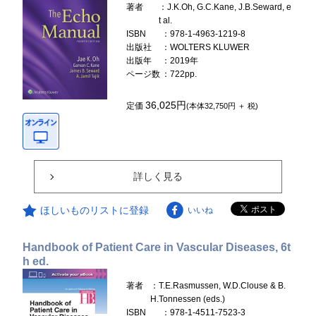
著者
：J.K.Oh, G.C.Kane, J.B.Seward, e
t al.
ISBN
：978-1-4963-1219-8
出版社
：WOLTERS KLUWER
出版年
：2019年
ページ数
：722pp.
36,025円
定価
(本体32,750円 ＋ 税)
詳しく見る
ほしいものリストに登録
いいね
Handbook of Patient Care in Vascular Diseases, 6t
h ed.
著者
：T.E.Rasmussen, W.D.Clouse & B.
H.Tonnessen (eds.)
ISBN
：978-1-4511-7523-3