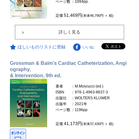
ページ数
：1094pp.
51,469円
定価
(本体46,790円 ＋ 税)
詳しく見る
ほしいものリストに登録
いいね
Grossman & Baim's Cardiac Catheterization, Angi
ography,
& Intervention, 9th ed.
著者
：M.Moscucci (ed.)
ISBN
：978-1-4963-8637-3
出版社
：WOLTERS KLUWER
出版年
：2021年
ページ数
：1196pp.
41,173円
定価
(本体37,430円 ＋ 税)