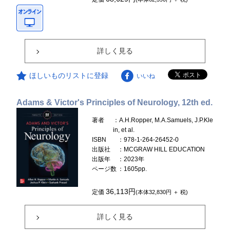
詳しく見る
ほしいものリストに登録
いいね
Adams & Victor's Principles of Neurology, 12th ed.
著者
：A.H.Ropper, M.A.Samuels, J.P.Kle
in, et al.
ISBN
：978-1-264-26452-0
出版社
：MCGRAW HILL EDUCATION
出版年
：2023年
ページ数
：1605pp.
36,113円
定価
(本体32,830円 ＋ 税)
詳しく見る