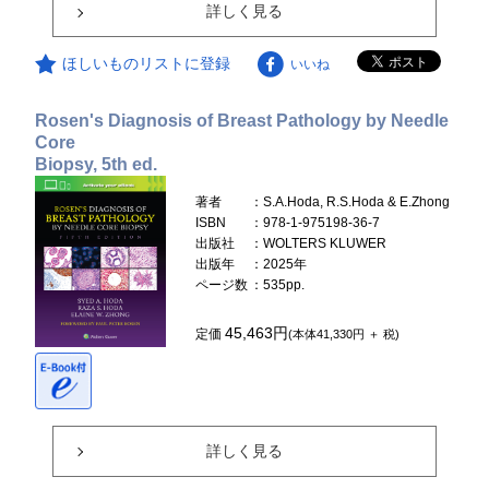
詳しく見る
ほしいものリストに登録
いいね
Rosen's Diagnosis of Breast Pathology by Needle
Core
Biopsy, 5th ed.
著者
：S.A.Hoda, R.S.Hoda & E.Zhong
ISBN
：978-1-975198-36-7
出版社
：WOLTERS KLUWER
出版年
：2025年
ページ数
：535pp.
45,463円
定価
(本体41,330円 ＋ 税)
詳しく見る