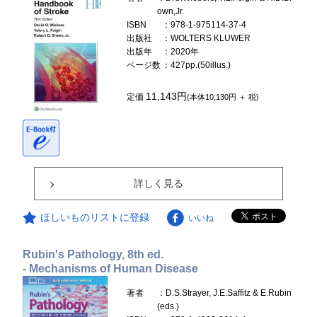
own,Jr.
ISBN
：978-1-975114-37-4
出版社
：WOLTERS KLUWER
出版年
：2020年
ページ数
：427pp.(50illus.)
11,143円
定価
(本体10,130円 ＋ 税)
詳しく見る
ほしいものリストに登録
いいね
Rubin's Pathology, 8th ed.
- Mechanisms of Human Disease
著者
：D.S.Strayer, J.E.Saffitz & E.Rubin
(eds.)