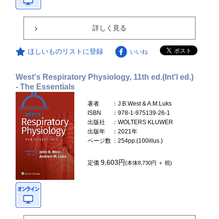
詳しく見る
ほしいものリストに登録
いいね
West's Respiratory Physiology, 11th ed.(Int'l ed.)
- The Essentials
著者
：J.B.West & A.M.Luks
ISBN
：978-1-975139-26-1
出版社
：WOLTERS KLUWER
出版年
：2021年
ページ数
：254pp.(100illus.)
9,603円
定価
(本体8,730円 ＋ 税)