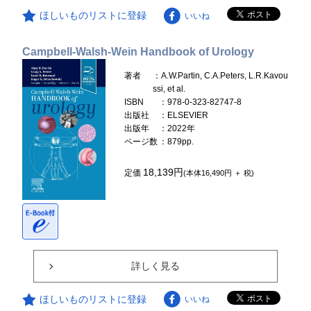
ほしいものリストに登録
いいね
Campbell-Walsh-Wein Handbook of Urology
著者
：A.W.Partin, C.A.Peters, L.R.Kavou
ssi, et al.
ISBN
：978-0-323-82747-8
出版社
：ELSEVIER
出版年
：2022年
ページ数
：879pp.
18,139円
定価
(本体16,490円 ＋ 税)
詳しく見る
ほしいものリストに登録
いいね