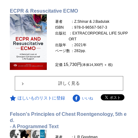
ECPR & Resuscitative ECMO
著者
：Z.Shinar & J.Badulak
ISBN
：978-0-96567-567-3
出版社
：EXTRACORPOREAL LIFE SUPP
ORT
出版年
：2021年
ページ数
：282pp.
15,730円
定価
(本体14,300円 ＋ 税)
詳しく見る
ほしいものリストに登録
いいね
Felson's Principles of Chest Roentgenology, 5th e
d.
- A Programmed Text
著者
：L.R.Goodman