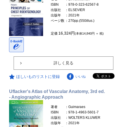
ISBN
：978-0-323-62567-8
出版社
：ELSEVIER
出版年
：2021年
ページ数
：270pp.(550illus.)
16,324円
定価
(本体14,840円 ＋ 税)
詳しく見る
ほしいものリストに登録
いいね
Uflacker's Atlas of Vascular Anatomy, 3rd ed.
- Angiographic Approach
著者
：Guimaraes
ISBN
：978-1-4963-5601-7
出版社
：WOLTERS KLUWER
出版年
：2021年