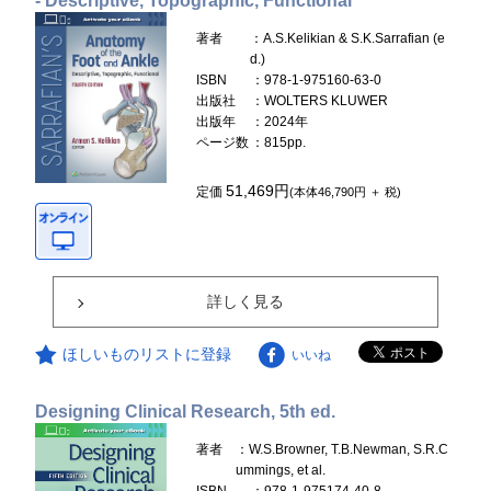
- Descriptive, Topographic, Functional
著者
：A.S.Kelikian & S.K.Sarrafian (e
d.)
ISBN
：978-1-975160-63-0
出版社
：WOLTERS KLUWER
出版年
：2024年
ページ数
：815pp.
51,469円
定価
(本体46,790円 ＋ 税)
詳しく見る
ほしいものリストに登録
いいね
Designing Clinical Research, 5th ed.
著者
：W.S.Browner, T.B.Newman, S.R.C
ummings, et al.