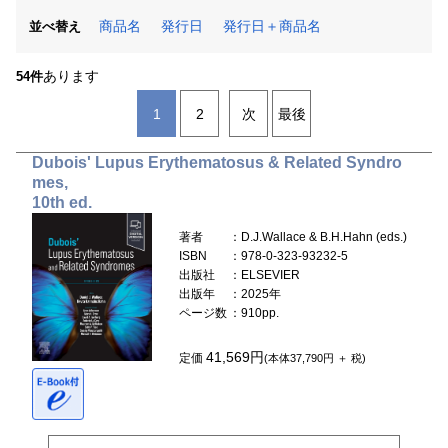
商品名
発行日
発行日＋商品名
並べ替え
あります
54件
1
2
次
最後
Dubois' Lupus Erythematosus & Related Syndro
mes,
10th ed.
著者
：D.J.Wallace & B.H.Hahn (eds.)
ISBN
：978-0-323-93232-5
出版社
：ELSEVIER
出版年
：2025年
ページ数
：910pp.
41,569円
定価
(本体37,790円 ＋ 税)