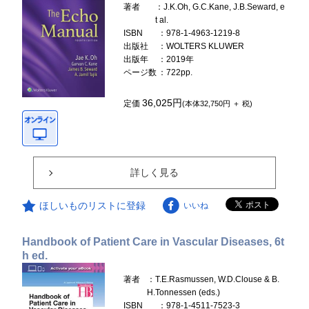
著者
：J.K.Oh, G.C.Kane, J.B.Seward, e
t al.
ISBN
：978-1-4963-1219-8
出版社
：WOLTERS KLUWER
出版年
：2019年
ページ数
：722pp.
36,025円
定価
(本体32,750円 ＋ 税)
詳しく見る
ほしいものリストに登録
いいね
Handbook of Patient Care in Vascular Diseases, 6t
h ed.
著者
：T.E.Rasmussen, W.D.Clouse & B.
H.Tonnessen (eds.)
ISBN
：978-1-4511-7523-3