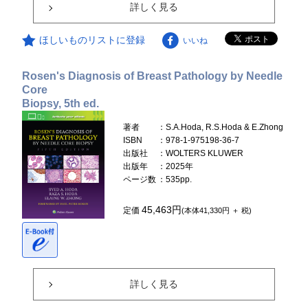
詳しく見る
ほしいものリストに登録
いいね
Rosen's Diagnosis of Breast Pathology by Needle
Core
Biopsy, 5th ed.
著者
：S.A.Hoda, R.S.Hoda & E.Zhong
ISBN
：978-1-975198-36-7
出版社
：WOLTERS KLUWER
出版年
：2025年
ページ数
：535pp.
45,463円
定価
(本体41,330円 ＋ 税)
詳しく見る