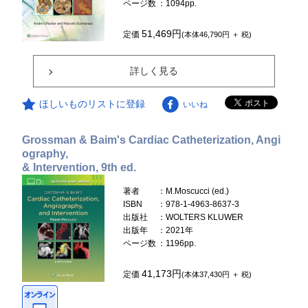
ページ数
：1094pp.
51,469円
定価
(本体46,790円 ＋ 税)
詳しく見る
ほしいものリストに登録
いいね
Grossman & Baim's Cardiac Catheterization, Angi
ography,
& Intervention, 9th ed.
著者
：M.Moscucci (ed.)
ISBN
：978-1-4963-8637-3
出版社
：WOLTERS KLUWER
出版年
：2021年
ページ数
：1196pp.
41,173円
定価
(本体37,430円 ＋ 税)