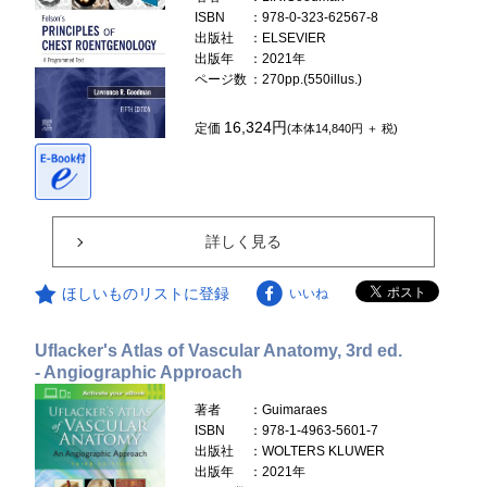
ISBN
：978-0-323-62567-8
出版社
：ELSEVIER
出版年
：2021年
ページ数
：270pp.(550illus.)
16,324円
定価
(本体14,840円 ＋ 税)
詳しく見る
ほしいものリストに登録
いいね
Uflacker's Atlas of Vascular Anatomy, 3rd ed.
- Angiographic Approach
著者
：Guimaraes
ISBN
：978-1-4963-5601-7
出版社
：WOLTERS KLUWER
出版年
：2021年