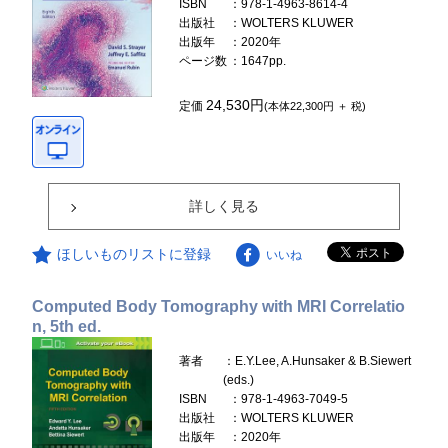
ISBN
：978-1-4963-8614-4
出版社
：WOLTERS KLUWER
出版年
：2020年
ページ数
：1647pp.
24,530円
定価
(本体22,300円 ＋ 税)
詳しく見る
ほしいものリストに登録
いいね
Computed Body Tomography with MRI Correlatio
n, 5th ed.
著者
：E.Y.Lee, A.Hunsaker & B.Siewert
(eds.)
ISBN
：978-1-4963-7049-5
出版社
：WOLTERS KLUWER
出版年
：2020年