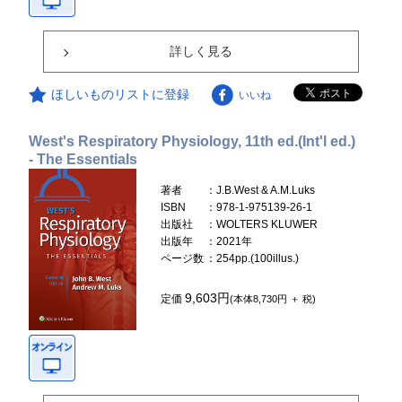
詳しく見る
ほしいものリストに登録
いいね
West's Respiratory Physiology, 11th ed.(Int'l ed.)
- The Essentials
著者
：J.B.West & A.M.Luks
ISBN
：978-1-975139-26-1
出版社
：WOLTERS KLUWER
出版年
：2021年
ページ数
：254pp.(100illus.)
9,603円
定価
(本体8,730円 ＋ 税)