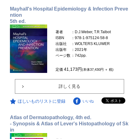
Mayhall's Hospital Epidemiology & Infection Preve
ntion
5th ed.
著者
：D.J.Weber, T.R.Talbot
ISBN
：978-1-975124-58-8
出版社
：WOLTERS KLUWER
出版年
：2021年
ページ数
：742pp.
41,173円
定価
(本体37,430円 ＋ 税)
詳しく見る
ほしいものリストに登録
いいね
Atlas of Dermatopathology, 4th ed.
- Synopsis & Atlas of Lever's Histopathology of Sk
in