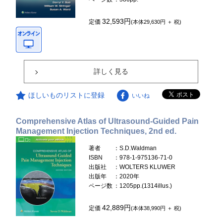
32,593円
定価
(本体29,630円 ＋ 税)
詳しく見る
ほしいものリストに登録
いいね
Comprehensive Atlas of Ultrasound-Guided Pain
Management Injection Techniques, 2nd ed.
著者
：S.D.Waldman
ISBN
：978-1-975136-71-0
出版社
：WOLTERS KLUWER
出版年
：2020年
ページ数
：1205pp.(1314illus.)
42,889円
定価
(本体38,990円 ＋ 税)