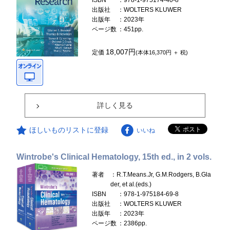
ISBN
：978-1-975174-40-8
出版社
：WOLTERS KLUWER
出版年
：2023年
ページ数
：451pp.
18,007円
定価
(本体16,370円 ＋ 税)
詳しく見る
ほしいものリストに登録
いいね
Wintrobe's Clinical Hematology, 15th ed., in 2 vols.
著者
：R.T.Means.Jr, G.M.Rodgers, B.Gla
der, et al.(eds.)
ISBN
：978-1-975184-69-8
出版社
：WOLTERS KLUWER
出版年
：2023年
ページ数
：2386pp.