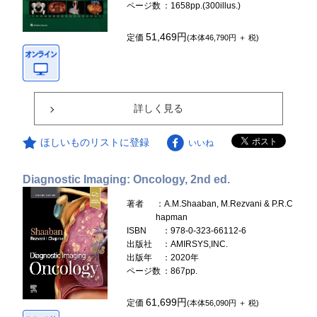
ページ数
：1658pp.(300illus.)
51,469円
定価
(本体46,790円 ＋ 税)
詳しく見る
ほしいものリストに登録
いいね
Diagnostic Imaging: Oncology, 2nd ed.
著者
：A.M.Shaaban, M.Rezvani & P.R.C
hapman
ISBN
：978-0-323-66112-6
出版社
：AMIRSYS,INC.
出版年
：2020年
ページ数
：867pp.
61,699円
定価
(本体56,090円 ＋ 税)