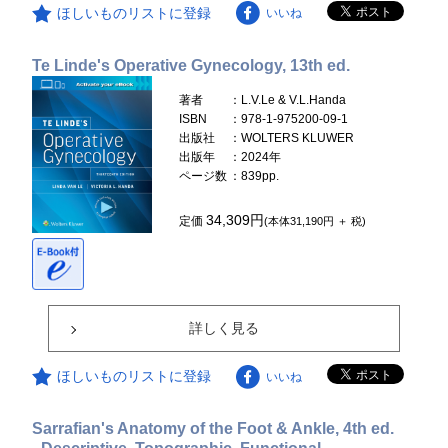
ほしいものリストに登録
いいね
Te Linde's Operative Gynecology, 13th ed.
著者
：L.V.Le & V.L.Handa
ISBN
：978-1-975200-09-1
出版社
：WOLTERS KLUWER
出版年
：2024年
ページ数
：839pp.
34,309円
定価
(本体31,190円 ＋ 税)
詳しく見る
ほしいものリストに登録
いいね
Sarrafian's Anatomy of the Foot & Ankle, 4th ed.