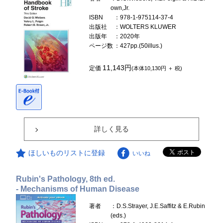
own,Jr.
ISBN
：978-1-975114-37-4
出版社
：WOLTERS KLUWER
出版年
：2020年
ページ数
：427pp.(50illus.)
11,143円
定価
(本体10,130円 ＋ 税)
詳しく見る
ほしいものリストに登録
いいね
Rubin's Pathology, 8th ed.
- Mechanisms of Human Disease
著者
：D.S.Strayer, J.E.Saffitz & E.Rubin
(eds.)