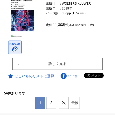
出版社
：WOLTERS KLUWER
出版年
：2019年
ページ数
：336pp.(155illus.)
11,308円
定価
(本体10,280円 ＋ 税)
詳しく見る
ほしいものリストに登録
いいね
あります
54件
1
2
次
最後