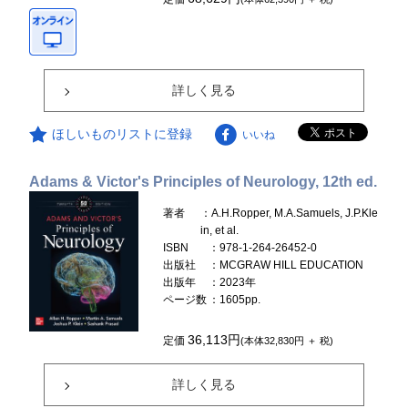
詳しく見る
ほしいものリストに登録
いいね
Adams & Victor's Principles of Neurology, 12th ed.
著者
：A.H.Ropper, M.A.Samuels, J.P.Kle
in, et al.
ISBN
：978-1-264-26452-0
出版社
：MCGRAW HILL EDUCATION
出版年
：2023年
ページ数
：1605pp.
36,113円
定価
(本体32,830円 ＋ 税)
詳しく見る