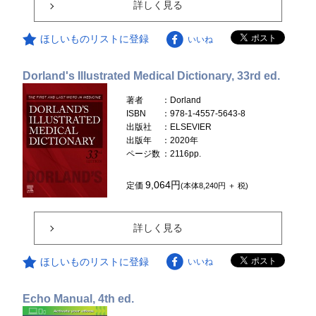
詳しく見る
ほしいものリストに登録
いいね
Dorland's Illustrated Medical Dictionary, 33rd ed.
著者
：Dorland
ISBN
：978-1-4557-5643-8
出版社
：ELSEVIER
出版年
：2020年
ページ数
：2116pp.
9,064円
定価
(本体8,240円 ＋ 税)
詳しく見る
ほしいものリストに登録
いいね
Echo Manual, 4th ed.