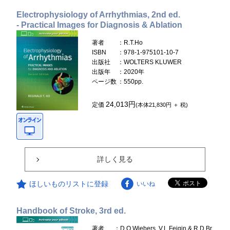
Electrophysiology of Arrhythmias, 2nd ed.
- Practical Images for Diagnosis & Ablation
著者
：R.T.Ho
ISBN
：978-1-975101-10-7
出版社
：WOLTERS KLUWER
出版年
：2020年
ページ数
：550pp.
24,013円
定価
(本体21,830円 ＋ 税)
詳しく見る
ほしいものリストに登録
いいね
Handbook of Stroke, 3rd ed.
著者
：D.O.Wiebers, V.L.Feigin & R.D.Br