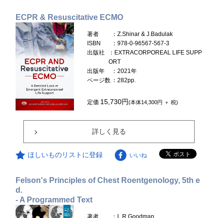
ECPR & Resuscitative ECMO
著者
：Z.Shinar & J.Badulak
ISBN
：978-0-96567-567-3
出版社
：EXTRACORPOREAL LIFE SUPP
ORT
出版年
：2021年
ページ数
：282pp.
15,730円
定価
(本体14,300円 ＋ 税)
詳しく見る
ほしいものリストに登録
いいね
Felson's Principles of Chest Roentgenology, 5th e
d.
- A Programmed Text
著者
：L.R.Goodman