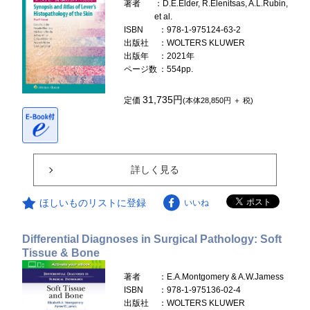
著者
：D.E.Elder, R.Elenitsas, A.L.Rubin,
et al.
ISBN
：978-1-975124-63-2
出版社
：WOLTERS KLUWER
出版年
：2021年
ページ数
：554pp.
31,735円
定価
(本体28,850円 ＋ 税)
詳しく見る
ほしいものリストに登録
いいね
Differential Diagnoses in Surgical Pathology: Soft
Tissue & Bone
著者
：E.A.Montgomery & A.W.Jamess
ISBN
：978-1-975136-02-4
出版社
：WOLTERS KLUWER