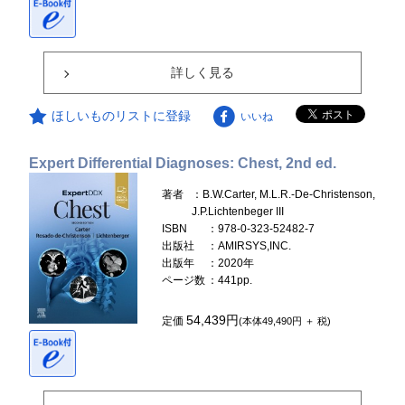
詳しく見る
ほしいものリストに登録
いいね
Expert Differential Diagnoses: Chest, 2nd ed.
著者
：B.W.Carter, M.L.R.-De-Christenson,
J.P.Lichtenbeger III
ISBN
：978-0-323-52482-7
出版社
：AMIRSYS,INC.
出版年
：2020年
ページ数
：441pp.
54,439円
定価
(本体49,490円 ＋ 税)