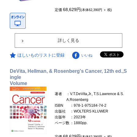
68,629円
定価
(本体62,390円 ＋ 税)
詳しく見る
ほしいものリストに登録
いいね
DeVita, Hellman, & Rosenberg's Cancer, 12th ed.,S
ingle
Volume
著者
：V.T.DeVita,Jr., T.S.Lawrence & S.
A.Rosenberg
ISBN
：978-1-975184-74-2
出版社
：WOLTERS KLUWER
出版年
：2023年
ページ数
：1880pp.
68,629円
定価
(本体62,390円 ＋ 税)