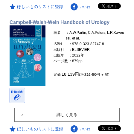
ほしいものリストに登録
いいね
Campbell-Walsh-Wein Handbook of Urology
著者
：A.W.Partin, C.A.Peters, L.R.Kavou
ssi, et al.
ISBN
：978-0-323-82747-8
出版社
：ELSEVIER
出版年
：2022年
ページ数
：879pp.
18,139円
定価
(本体16,490円 ＋ 税)
詳しく見る
ほしいものリストに登録
いいね