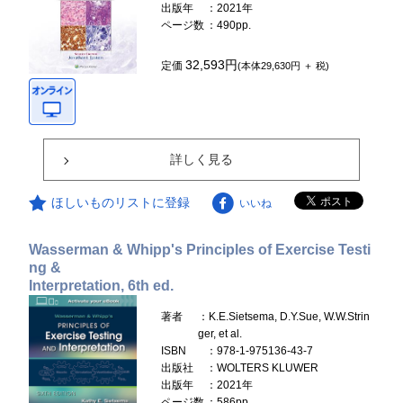
出版年
：2021年
ページ数
：490pp.
32,593円
定価
(本体29,630円 ＋ 税)
詳しく見る
ほしいものリストに登録
いいね
Wasserman & Whipp's Principles of Exercise Testi
ng &
Interpretation, 6th ed.
著者
：K.E.Sietsema, D.Y.Sue, W.W.Strin
ger, et al.
ISBN
：978-1-975136-43-7
出版社
：WOLTERS KLUWER
出版年
：2021年
ページ数
：586pp.