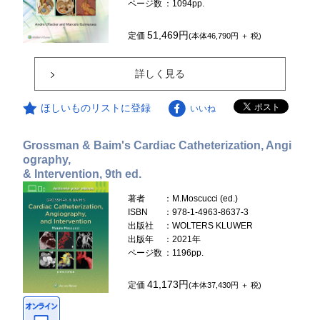
ページ数
：1094pp.
51,469円
定価
(本体46,790円 ＋ 税)
詳しく見る
ほしいものリストに登録
いいね
Grossman & Baim's Cardiac Catheterization, Angi
ography,
& Intervention, 9th ed.
著者
：M.Moscucci (ed.)
ISBN
：978-1-4963-8637-3
出版社
：WOLTERS KLUWER
出版年
：2021年
ページ数
：1196pp.
41,173円
定価
(本体37,430円 ＋ 税)