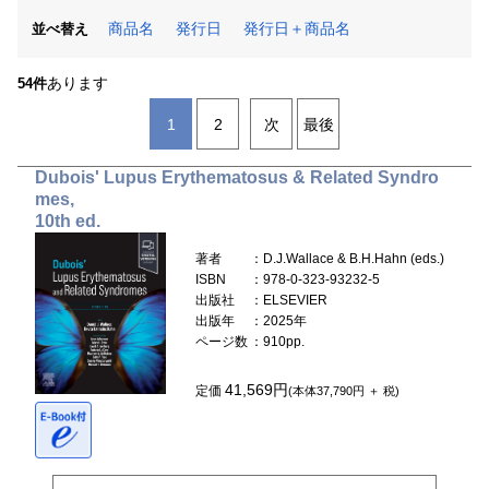
商品名
発行日
発行日＋商品名
並べ替え
あります
54件
1
2
次
最後
Dubois' Lupus Erythematosus & Related Syndro
mes,
10th ed.
著者
：D.J.Wallace & B.H.Hahn (eds.)
ISBN
：978-0-323-93232-5
出版社
：ELSEVIER
出版年
：2025年
ページ数
：910pp.
41,569円
定価
(本体37,790円 ＋ 税)