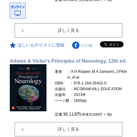
詳しく見る
ほしいものリストに登録
いいね
Adams & Victor's Principles of Neurology, 12th ed.
著者
：A.H.Ropper, M.A.Samuels, J.P.Kle
in, et al.
ISBN
：978-1-264-26452-0
出版社
：MCGRAW HILL EDUCATION
出版年
：2023年
ページ数
：1605pp.
36,113円
定価
(本体32,830円 ＋ 税)
詳しく見る