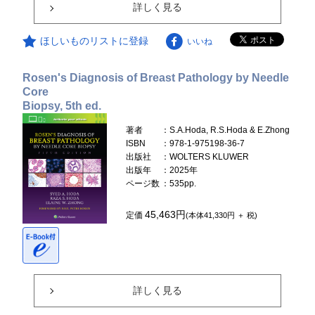
詳しく見る
ほしいものリストに登録
いいね
Rosen's Diagnosis of Breast Pathology by Needle
Core
Biopsy, 5th ed.
著者
：S.A.Hoda, R.S.Hoda & E.Zhong
ISBN
：978-1-975198-36-7
出版社
：WOLTERS KLUWER
出版年
：2025年
ページ数
：535pp.
45,463円
定価
(本体41,330円 ＋ 税)
詳しく見る