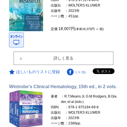
ISBN
：978-1-975174-40-8
出版社
：WOLTERS KLUWER
出版年
：2023年
ページ数
：451pp.
18,007円
定価
(本体16,370円 ＋ 税)
詳しく見る
ほしいものリストに登録
いいね
Wintrobe's Clinical Hematology, 15th ed., in 2 vols.
著者
：R.T.Means.Jr, G.M.Rodgers, B.Gla
der, et al.(eds.)
ISBN
：978-1-975184-69-8
出版社
：WOLTERS KLUWER
出版年
：2023年
ページ数
：2386pp.