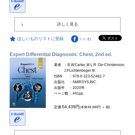
詳しく見る
ほしいものリストに登録
いいね
Expert Differential Diagnoses: Chest, 2nd ed.
著者
：B.W.Carter, M.L.R.-De-Christenson,
J.P.Lichtenbeger III
ISBN
：978-0-323-52482-7
出版社
：AMIRSYS,INC.
出版年
：2020年
ページ数
：441pp.
54,439円
定価
(本体49,490円 ＋ 税)