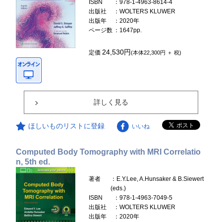
ISBN
：978-1-4963-8614-4
出版社
：WOLTERS KLUWER
出版年
：2020年
ページ数
：1647pp.
24,530円
定価
(本体22,300円 ＋ 税)
詳しく見る
ほしいものリストに登録
いいね
Computed Body Tomography with MRI Correlatio
n, 5th ed.
著者
：E.Y.Lee, A.Hunsaker & B.Siewert
(eds.)
ISBN
：978-1-4963-7049-5
出版社
：WOLTERS KLUWER
出版年
：2020年