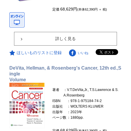
68,629円
定価
(本体62,390円 ＋ 税)
詳しく見る
ほしいものリストに登録
いいね
DeVita, Hellman, & Rosenberg's Cancer, 12th ed.,S
ingle
Volume
著者
：V.T.DeVita,Jr., T.S.Lawrence & S.
A.Rosenberg
ISBN
：978-1-975184-74-2
出版社
：WOLTERS KLUWER
出版年
：2023年
ページ数
：1880pp.
68,629円
定価
(本体62,390円 ＋ 税)