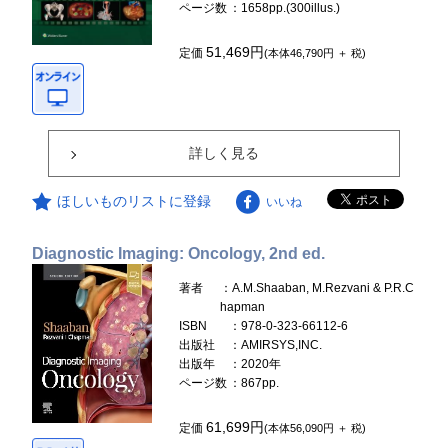
ページ数
：1658pp.(300illus.)
51,469円
定価
(本体46,790円 ＋ 税)
詳しく見る
ほしいものリストに登録
いいね
Diagnostic Imaging: Oncology, 2nd ed.
著者
：A.M.Shaaban, M.Rezvani & P.R.C
hapman
ISBN
：978-0-323-66112-6
出版社
：AMIRSYS,INC.
出版年
：2020年
ページ数
：867pp.
61,699円
定価
(本体56,090円 ＋ 税)