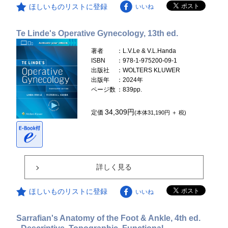
ほしいものリストに登録
いいね
Te Linde's Operative Gynecology, 13th ed.
著者
：L.V.Le & V.L.Handa
ISBN
：978-1-975200-09-1
出版社
：WOLTERS KLUWER
出版年
：2024年
ページ数
：839pp.
34,309円
定価
(本体31,190円 ＋ 税)
詳しく見る
ほしいものリストに登録
いいね
Sarrafian's Anatomy of the Foot & Ankle, 4th ed.