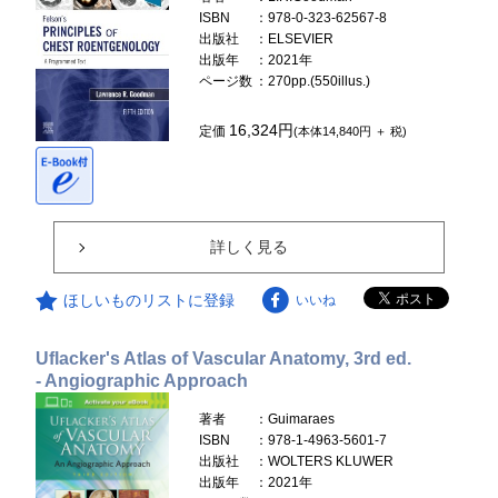
ISBN
：978-0-323-62567-8
出版社
：ELSEVIER
出版年
：2021年
ページ数
：270pp.(550illus.)
16,324円
定価
(本体14,840円 ＋ 税)
詳しく見る
ほしいものリストに登録
いいね
Uflacker's Atlas of Vascular Anatomy, 3rd ed.
- Angiographic Approach
著者
：Guimaraes
ISBN
：978-1-4963-5601-7
出版社
：WOLTERS KLUWER
出版年
：2021年