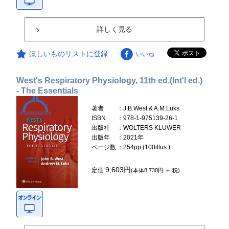
詳しく見る
ほしいものリストに登録
いいね
West's Respiratory Physiology, 11th ed.(Int'l ed.)
- The Essentials
著者
：J.B.West & A.M.Luks
ISBN
：978-1-975139-26-1
出版社
：WOLTERS KLUWER
出版年
：2021年
ページ数
：254pp.(100illus.)
9,603円
定価
(本体8,730円 ＋ 税)