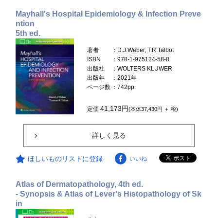
Mayhall's Hospital Epidemiology & Infection Preve
ntion
5th ed.
著者
：D.J.Weber, T.R.Talbot
ISBN
：978-1-975124-58-8
出版社
：WOLTERS KLUWER
出版年
：2021年
ページ数
：742pp.
41,173円
定価
(本体37,430円 ＋ 税)
詳しく見る
ほしいものリストに登録
いいね
Atlas of Dermatopathology, 4th ed.
- Synopsis & Atlas of Lever's Histopathology of Sk
in