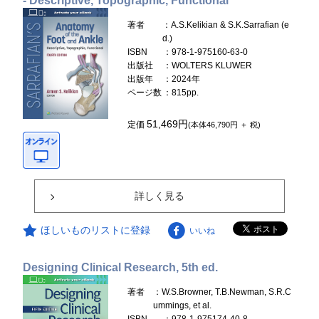
- Descriptive, Topographic, Functional
著者
：A.S.Kelikian & S.K.Sarrafian (e
d.)
ISBN
：978-1-975160-63-0
出版社
：WOLTERS KLUWER
出版年
：2024年
ページ数
：815pp.
51,469円
定価
(本体46,790円 ＋ 税)
詳しく見る
ほしいものリストに登録
いいね
Designing Clinical Research, 5th ed.
著者
：W.S.Browner, T.B.Newman, S.R.C
ummings, et al.