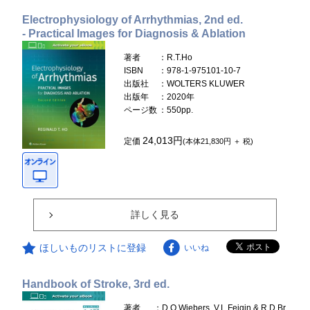
Electrophysiology of Arrhythmias, 2nd ed.
- Practical Images for Diagnosis & Ablation
著者
：R.T.Ho
ISBN
：978-1-975101-10-7
出版社
：WOLTERS KLUWER
出版年
：2020年
ページ数
：550pp.
24,013円
定価
(本体21,830円 ＋ 税)
詳しく見る
ほしいものリストに登録
いいね
Handbook of Stroke, 3rd ed.
著者
：D.O.Wiebers, V.L.Feigin & R.D.Br