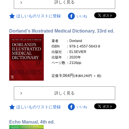
詳しく見る
ほしいものリストに登録
いいね
Dorland's Illustrated Medical Dictionary, 33rd ed.
著者
：Dorland
ISBN
：978-1-4557-5643-8
出版社
：ELSEVIER
出版年
：2020年
ページ数
：2116pp.
9,064円
定価
(本体8,240円 ＋ 税)
詳しく見る
ほしいものリストに登録
いいね
Echo Manual, 4th ed.