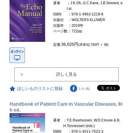
著者
：J.K.Oh, G.C.Kane, J.B.Seward, e
t al.
ISBN
：978-1-4963-1219-8
出版社
：WOLTERS KLUWER
出版年
：2019年
ページ数
：722pp.
36,025円
定価
(本体32,750円 ＋ 税)
詳しく見る
ほしいものリストに登録
いいね
Handbook of Patient Care in Vascular Diseases, 6t
h ed.
著者
：T.E.Rasmussen, W.D.Clouse & B.
H.Tonnessen (eds.)
ISBN
：978-1-4511-7523-3