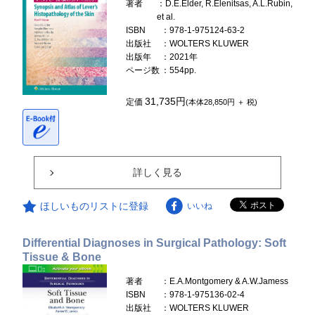
著者
：D.E.Elder, R.Elenitsas, A.L.Rubin,
et al.
ISBN
：978-1-975124-63-2
出版社
：WOLTERS KLUWER
出版年
：2021年
ページ数
：554pp.
31,735円
定価
(本体28,850円 ＋ 税)
詳しく見る
ほしいものリストに登録
いいね
Differential Diagnoses in Surgical Pathology: Soft
Tissue & Bone
著者
：E.A.Montgomery & A.W.Jamess
ISBN
：978-1-975136-02-4
出版社
：WOLTERS KLUWER