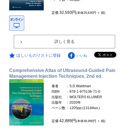
32,593円
定価
(本体29,630円 ＋ 税)
詳しく見る
ほしいものリストに登録
いいね
Comprehensive Atlas of Ultrasound-Guided Pain
Management Injection Techniques, 2nd ed.
著者
：S.D.Waldman
ISBN
：978-1-975136-71-0
出版社
：WOLTERS KLUWER
出版年
：2020年
ページ数
：1205pp.(1314illus.)
42,889円
定価
(本体38,990円 ＋ 税)