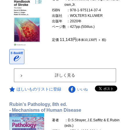
own,Jr.
ISBN
：978-1-975114-37-4
出版社
：WOLTERS KLUWER
出版年
：2020年
ページ数
：427pp.(50illus.)
11,143円
定価
(本体10,130円 ＋ 税)
詳しく見る
ほしいものリストに登録
いいね
Rubin's Pathology, 8th ed.
- Mechanisms of Human Disease
著者
：D.S.Strayer, J.E.Saffitz & E.Rubin
(eds.)