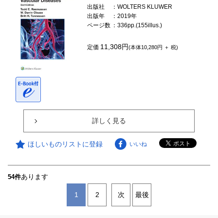
出版社
：WOLTERS KLUWER
出版年
：2019年
ページ数
：336pp.(155illus.)
11,308円
定価
(本体10,280円 ＋ 税)
詳しく見る
ほしいものリストに登録
いいね
あります
54件
1
2
次
最後