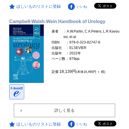
ほしいものリストに登録
いいね
Campbell-Walsh-Wein Handbook of Urology
著者
：A.W.Partin, C.A.Peters, L.R.Kavou
ssi, et al.
ISBN
：978-0-323-82747-8
出版社
：ELSEVIER
出版年
：2022年
ページ数
：879pp.
18,139円
定価
(本体16,490円 ＋ 税)
詳しく見る
ほしいものリストに登録
いいね