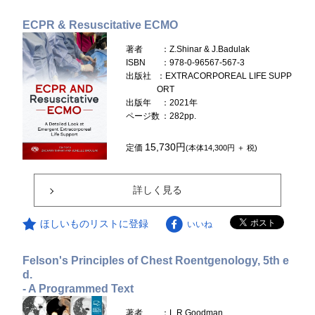
ECPR & Resuscitative ECMO
著者
：Z.Shinar & J.Badulak
ISBN
：978-0-96567-567-3
出版社
：EXTRACORPOREAL LIFE SUPP
ORT
出版年
：2021年
ページ数
：282pp.
15,730円
定価
(本体14,300円 ＋ 税)
詳しく見る
ほしいものリストに登録
いいね
Felson's Principles of Chest Roentgenology, 5th e
d.
- A Programmed Text
著者
：L.R.Goodman