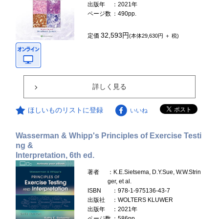
出版年
：2021年
ページ数
：490pp.
32,593円
定価
(本体29,630円 ＋ 税)
詳しく見る
ほしいものリストに登録
いいね
Wasserman & Whipp's Principles of Exercise Testi
ng &
Interpretation, 6th ed.
著者
：K.E.Sietsema, D.Y.Sue, W.W.Strin
ger, et al.
ISBN
：978-1-975136-43-7
出版社
：WOLTERS KLUWER
出版年
：2021年
ページ数
：586pp.