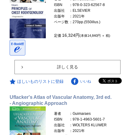
ISBN
：978-0-323-62567-8
出版社
：ELSEVIER
出版年
：2021年
ページ数
：270pp.(550illus.)
16,324円
定価
(本体14,840円 ＋ 税)
詳しく見る
ほしいものリストに登録
いいね
Uflacker's Atlas of Vascular Anatomy, 3rd ed.
- Angiographic Approach
著者
：Guimaraes
ISBN
：978-1-4963-5601-7
出版社
：WOLTERS KLUWER
出版年
：2021年