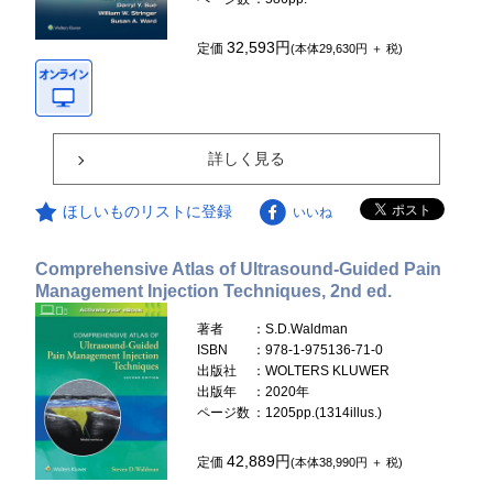
32,593円
定価
(本体29,630円 ＋ 税)
詳しく見る
ほしいものリストに登録
いいね
Comprehensive Atlas of Ultrasound-Guided Pain
Management Injection Techniques, 2nd ed.
著者
：S.D.Waldman
ISBN
：978-1-975136-71-0
出版社
：WOLTERS KLUWER
出版年
：2020年
ページ数
：1205pp.(1314illus.)
42,889円
定価
(本体38,990円 ＋ 税)