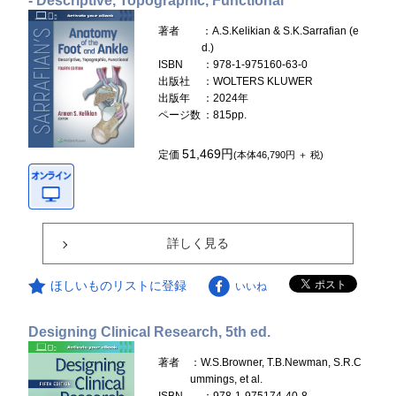
- Descriptive, Topographic, Functional
著者
：A.S.Kelikian & S.K.Sarrafian (e
d.)
ISBN
：978-1-975160-63-0
出版社
：WOLTERS KLUWER
出版年
：2024年
ページ数
：815pp.
51,469円
定価
(本体46,790円 ＋ 税)
詳しく見る
ほしいものリストに登録
いいね
Designing Clinical Research, 5th ed.
著者
：W.S.Browner, T.B.Newman, S.R.C
ummings, et al.