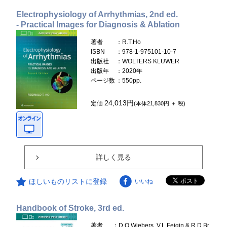
Electrophysiology of Arrhythmias, 2nd ed.
- Practical Images for Diagnosis & Ablation
著者
：R.T.Ho
ISBN
：978-1-975101-10-7
出版社
：WOLTERS KLUWER
出版年
：2020年
ページ数
：550pp.
24,013円
定価
(本体21,830円 ＋ 税)
詳しく見る
ほしいものリストに登録
いいね
Handbook of Stroke, 3rd ed.
著者
：D.O.Wiebers, V.L.Feigin & R.D.Br