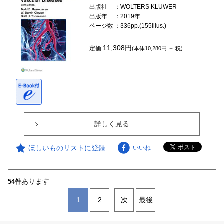
出版社
：WOLTERS KLUWER
出版年
：2019年
ページ数
：336pp.(155illus.)
11,308円
定価
(本体10,280円 ＋ 税)
詳しく見る
ほしいものリストに登録
いいね
あります
54件
1
2
次
最後