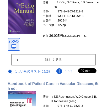
著者
：J.K.Oh, G.C.Kane, J.B.Seward, e
t al.
ISBN
：978-1-4963-1219-8
出版社
：WOLTERS KLUWER
出版年
：2019年
ページ数
：722pp.
36,025円
定価
(本体32,750円 ＋ 税)
詳しく見る
ほしいものリストに登録
いいね
Handbook of Patient Care in Vascular Diseases, 6t
h ed.
著者
：T.E.Rasmussen, W.D.Clouse & B.
H.Tonnessen (eds.)
ISBN
：978-1-4511-7523-3