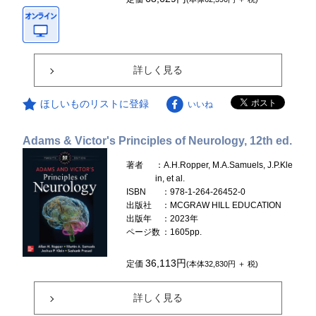
詳しく見る
ほしいものリストに登録
いいね
Adams & Victor's Principles of Neurology, 12th ed.
著者
：A.H.Ropper, M.A.Samuels, J.P.Kle
in, et al.
ISBN
：978-1-264-26452-0
出版社
：MCGRAW HILL EDUCATION
出版年
：2023年
ページ数
：1605pp.
36,113円
定価
(本体32,830円 ＋ 税)
詳しく見る