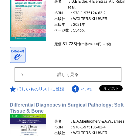
著者
：D.E.Elder, R.Elenitsas, A.L.Rubin,
et al.
ISBN
：978-1-975124-63-2
出版社
：WOLTERS KLUWER
出版年
：2021年
ページ数
：554pp.
31,735円
定価
(本体28,850円 ＋ 税)
詳しく見る
ほしいものリストに登録
いいね
Differential Diagnoses in Surgical Pathology: Soft
Tissue & Bone
著者
：E.A.Montgomery & A.W.Jamess
ISBN
：978-1-975136-02-4
出版社
：WOLTERS KLUWER