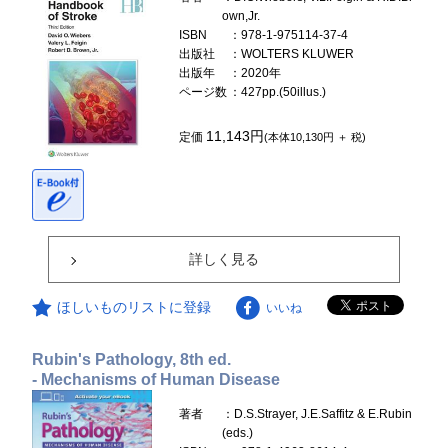
own,Jr.
ISBN
：978-1-975114-37-4
出版社
：WOLTERS KLUWER
出版年
：2020年
ページ数
：427pp.(50illus.)
11,143円
定価
(本体10,130円 ＋ 税)
詳しく見る
ほしいものリストに登録
いいね
Rubin's Pathology, 8th ed.
- Mechanisms of Human Disease
著者
：D.S.Strayer, J.E.Saffitz & E.Rubin
(eds.)