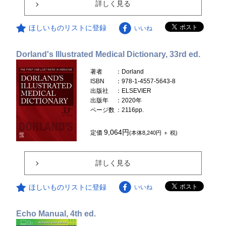
詳しく見る
ほしいものリストに登録
いいね
Dorland's Illustrated Medical Dictionary, 33rd ed.
著者
：Dorland
ISBN
：978-1-4557-5643-8
出版社
：ELSEVIER
出版年
：2020年
ページ数
：2116pp.
9,064円
定価
(本体8,240円 ＋ 税)
詳しく見る
ほしいものリストに登録
いいね
Echo Manual, 4th ed.