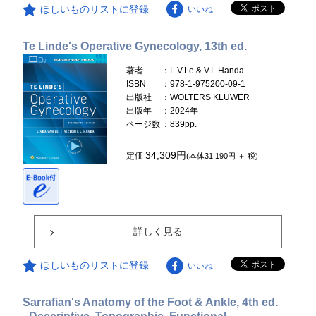
ほしいものリストに登録
いいね
Te Linde's Operative Gynecology, 13th ed.
著者
：L.V.Le & V.L.Handa
ISBN
：978-1-975200-09-1
出版社
：WOLTERS KLUWER
出版年
：2024年
ページ数
：839pp.
34,309円
定価
(本体31,190円 ＋ 税)
詳しく見る
ほしいものリストに登録
いいね
Sarrafian's Anatomy of the Foot & Ankle, 4th ed.