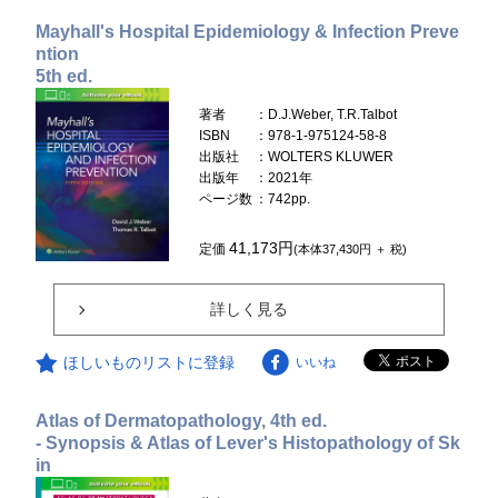
Mayhall's Hospital Epidemiology & Infection Preve
ntion
5th ed.
著者
：D.J.Weber, T.R.Talbot
ISBN
：978-1-975124-58-8
出版社
：WOLTERS KLUWER
出版年
：2021年
ページ数
：742pp.
41,173円
定価
(本体37,430円 ＋ 税)
詳しく見る
ほしいものリストに登録
いいね
Atlas of Dermatopathology, 4th ed.
- Synopsis & Atlas of Lever's Histopathology of Sk
in