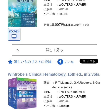
ISBN
：978-1-975174-40-8
出版社
：WOLTERS KLUWER
出版年
：2023年
ページ数
：451pp.
18,007円
定価
(本体16,370円 ＋ 税)
詳しく見る
ほしいものリストに登録
いいね
Wintrobe's Clinical Hematology, 15th ed., in 2 vols.
著者
：R.T.Means.Jr, G.M.Rodgers, B.Gla
der, et al.(eds.)
ISBN
：978-1-975184-69-8
出版社
：WOLTERS KLUWER
出版年
：2023年
ページ数
：2386pp.