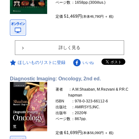
ページ数
：1658pp.(300illus.)
51,469円
定価
(本体46,790円 ＋ 税)
詳しく見る
ほしいものリストに登録
いいね
Diagnostic Imaging: Oncology, 2nd ed.
著者
：A.M.Shaaban, M.Rezvani & P.R.C
hapman
ISBN
：978-0-323-66112-6
出版社
：AMIRSYS,INC.
出版年
：2020年
ページ数
：867pp.
61,699円
定価
(本体56,090円 ＋ 税)