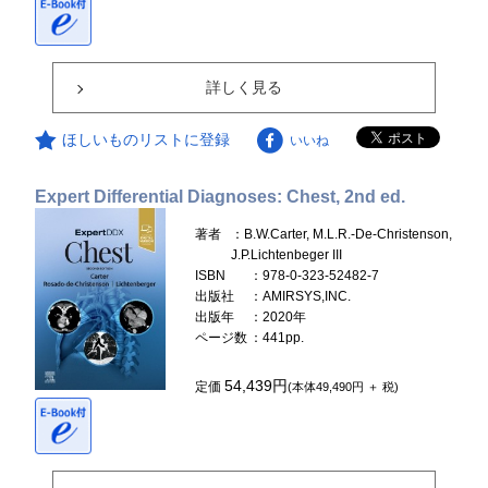
詳しく見る
ほしいものリストに登録
いいね
Expert Differential Diagnoses: Chest, 2nd ed.
著者
：B.W.Carter, M.L.R.-De-Christenson,
J.P.Lichtenbeger III
ISBN
：978-0-323-52482-7
出版社
：AMIRSYS,INC.
出版年
：2020年
ページ数
：441pp.
54,439円
定価
(本体49,490円 ＋ 税)