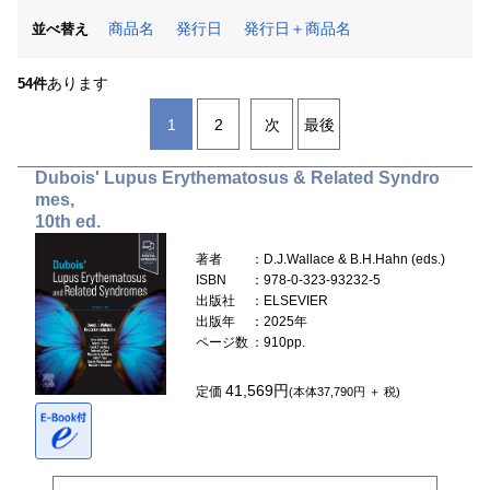
商品名
発行日
発行日＋商品名
並べ替え
あります
54件
1
2
次
最後
Dubois' Lupus Erythematosus & Related Syndro
mes,
10th ed.
著者
：D.J.Wallace & B.H.Hahn (eds.)
ISBN
：978-0-323-93232-5
出版社
：ELSEVIER
出版年
：2025年
ページ数
：910pp.
41,569円
定価
(本体37,790円 ＋ 税)