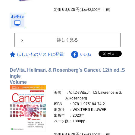
68,629円
定価
(本体62,390円 ＋ 税)
詳しく見る
ほしいものリストに登録
いいね
DeVita, Hellman, & Rosenberg's Cancer, 12th ed.,S
ingle
Volume
著者
：V.T.DeVita,Jr., T.S.Lawrence & S.
A.Rosenberg
ISBN
：978-1-975184-74-2
出版社
：WOLTERS KLUWER
出版年
：2023年
ページ数
：1880pp.
68,629円
定価
(本体62,390円 ＋ 税)