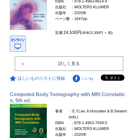
ISBN
：978-1-4963-8614-4
出版社
：WOLTERS KLUWER
出版年
：2020年
ページ数
：1647pp.
24,530円
定価
(本体22,300円 ＋ 税)
詳しく見る
ほしいものリストに登録
いいね
Computed Body Tomography with MRI Correlatio
n, 5th ed.
著者
：E.Y.Lee, A.Hunsaker & B.Siewert
(eds.)
ISBN
：978-1-4963-7049-5
出版社
：WOLTERS KLUWER
出版年
：2020年