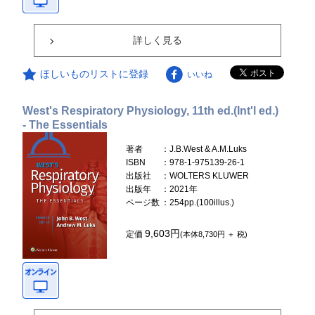
詳しく見る
ほしいものリストに登録
いいね
West's Respiratory Physiology, 11th ed.(Int'l ed.)
- The Essentials
著者
：J.B.West & A.M.Luks
ISBN
：978-1-975139-26-1
出版社
：WOLTERS KLUWER
出版年
：2021年
ページ数
：254pp.(100illus.)
9,603円
定価
(本体8,730円 ＋ 税)