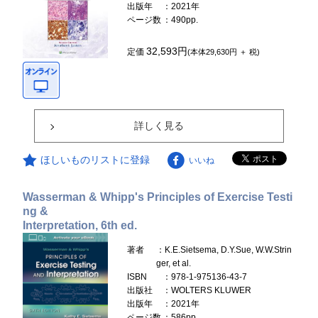
出版年
：2021年
ページ数
：490pp.
32,593円
定価
(本体29,630円 ＋ 税)
詳しく見る
ほしいものリストに登録
いいね
Wasserman & Whipp's Principles of Exercise Testi
ng &
Interpretation, 6th ed.
著者
：K.E.Sietsema, D.Y.Sue, W.W.Strin
ger, et al.
ISBN
：978-1-975136-43-7
出版社
：WOLTERS KLUWER
出版年
：2021年
ページ数
：586pp.