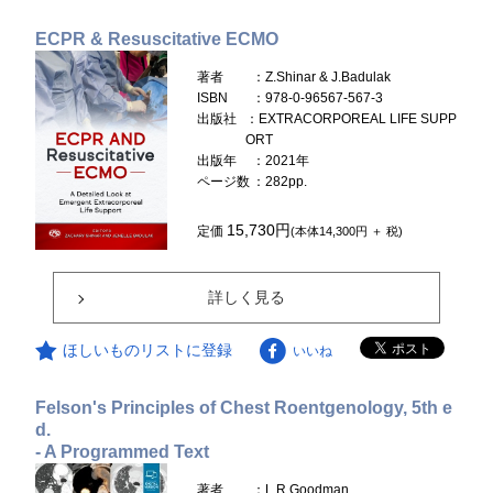
ECPR & Resuscitative ECMO
著者
：Z.Shinar & J.Badulak
ISBN
：978-0-96567-567-3
出版社
：EXTRACORPOREAL LIFE SUPP
ORT
出版年
：2021年
ページ数
：282pp.
15,730円
定価
(本体14,300円 ＋ 税)
詳しく見る
ほしいものリストに登録
いいね
Felson's Principles of Chest Roentgenology, 5th e
d.
- A Programmed Text
著者
：L.R.Goodman