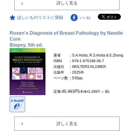
詳しく見る
ほしいものリストに登録
いいね
Rosen's Diagnosis of Breast Pathology by Needle
Core
Biopsy, 5th ed.
著者
：S.A.Hoda, R.S.Hoda & E.Zhong
ISBN
：978-1-975198-36-7
出版社
：WOLTERS KLUWER
出版年
：2025年
ページ数
：535pp.
45,463円
定価
(本体41,330円 ＋ 税)
詳しく見る