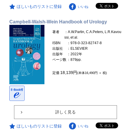
ほしいものリストに登録
いいね
Campbell-Walsh-Wein Handbook of Urology
著者
：A.W.Partin, C.A.Peters, L.R.Kavou
ssi, et al.
ISBN
：978-0-323-82747-8
出版社
：ELSEVIER
出版年
：2022年
ページ数
：879pp.
18,139円
定価
(本体16,490円 ＋ 税)
詳しく見る
ほしいものリストに登録
いいね