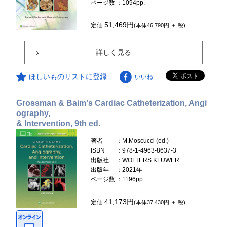
ページ数
：1094pp.
51,469円
定価
(本体46,790円 ＋ 税)
詳しく見る
ほしいものリストに登録
いいね
Grossman & Baim's Cardiac Catheterization, Angi
ography,
& Intervention, 9th ed.
著者
：M.Moscucci (ed.)
ISBN
：978-1-4963-8637-3
出版社
：WOLTERS KLUWER
出版年
：2021年
ページ数
：1196pp.
41,173円
定価
(本体37,430円 ＋ 税)