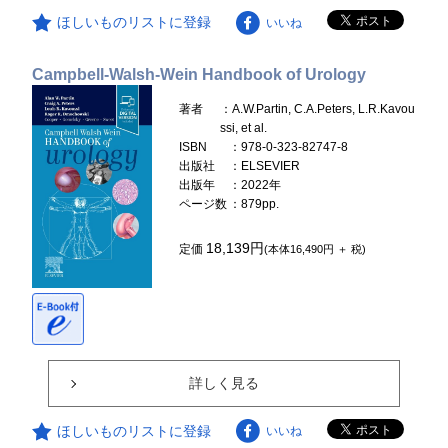
ほしいものリストに登録
いいね
Campbell-Walsh-Wein Handbook of Urology
著者
：A.W.Partin, C.A.Peters, L.R.Kavou
ssi, et al.
ISBN
：978-0-323-82747-8
出版社
：ELSEVIER
出版年
：2022年
ページ数
：879pp.
18,139円
定価
(本体16,490円 ＋ 税)
詳しく見る
ほしいものリストに登録
いいね