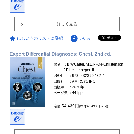
詳しく見る
ほしいものリストに登録
いいね
Expert Differential Diagnoses: Chest, 2nd ed.
著者
：B.W.Carter, M.L.R.-De-Christenson,
J.P.Lichtenbeger III
ISBN
：978-0-323-52482-7
出版社
：AMIRSYS,INC.
出版年
：2020年
ページ数
：441pp.
54,439円
定価
(本体49,490円 ＋ 税)