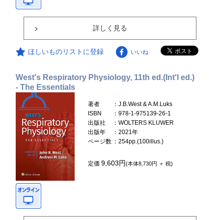
詳しく見る
ほしいものリストに登録
いいね
West's Respiratory Physiology, 11th ed.(Int'l ed.)
- The Essentials
著者
：J.B.West & A.M.Luks
ISBN
：978-1-975139-26-1
出版社
：WOLTERS KLUWER
出版年
：2021年
ページ数
：254pp.(100illus.)
9,603円
定価
(本体8,730円 ＋ 税)