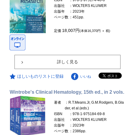
ISBN
：978-1-975174-40-8
出版社
：WOLTERS KLUWER
出版年
：2023年
ページ数
：451pp.
18,007円
定価
(本体16,370円 ＋ 税)
詳しく見る
ほしいものリストに登録
いいね
Wintrobe's Clinical Hematology, 15th ed., in 2 vols.
著者
：R.T.Means.Jr, G.M.Rodgers, B.Gla
der, et al.(eds.)
ISBN
：978-1-975184-69-8
出版社
：WOLTERS KLUWER
出版年
：2023年
ページ数
：2386pp.