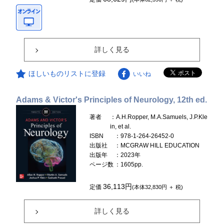
詳しく見る
ほしいものリストに登録
いいね
Adams & Victor's Principles of Neurology, 12th ed.
著者
：A.H.Ropper, M.A.Samuels, J.P.Kle
in, et al.
ISBN
：978-1-264-26452-0
出版社
：MCGRAW HILL EDUCATION
出版年
：2023年
ページ数
：1605pp.
36,113円
定価
(本体32,830円 ＋ 税)
詳しく見る