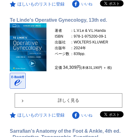
ほしいものリストに登録
いいね
Te Linde's Operative Gynecology, 13th ed.
著者
：L.V.Le & V.L.Handa
ISBN
：978-1-975200-09-1
出版社
：WOLTERS KLUWER
出版年
：2024年
ページ数
：839pp.
34,309円
定価
(本体31,190円 ＋ 税)
詳しく見る
ほしいものリストに登録
いいね
Sarrafian's Anatomy of the Foot & Ankle, 4th ed.