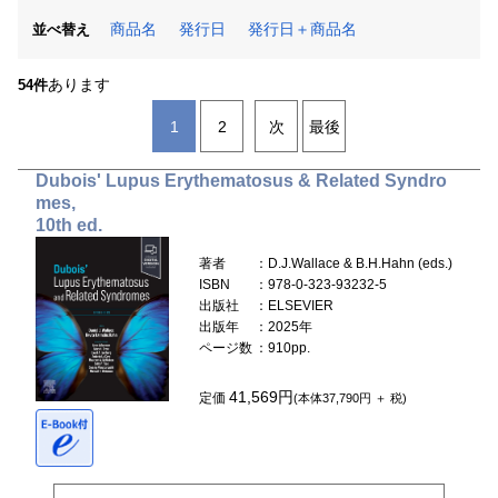
商品名
発行日
発行日＋商品名
並べ替え
あります
54件
1
2
次
最後
Dubois' Lupus Erythematosus & Related Syndro
mes,
10th ed.
著者
：D.J.Wallace & B.H.Hahn (eds.)
ISBN
：978-0-323-93232-5
出版社
：ELSEVIER
出版年
：2025年
ページ数
：910pp.
41,569円
定価
(本体37,790円 ＋ 税)