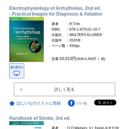
Electrophysiology of Arrhythmias, 2nd ed.
- Practical Images for Diagnosis & Ablation
著者
：R.T.Ho
ISBN
：978-1-975101-10-7
出版社
：WOLTERS KLUWER
出版年
：2020年
ページ数
：550pp.
24,013円
定価
(本体21,830円 ＋ 税)
詳しく見る
ほしいものリストに登録
いいね
Handbook of Stroke, 3rd ed.
著者
：D.O.Wiebers, V.L.Feigin & R.D.Br