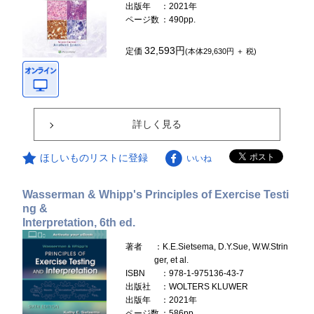
出版年
：2021年
ページ数
：490pp.
32,593円
定価
(本体29,630円 ＋ 税)
詳しく見る
ほしいものリストに登録
いいね
Wasserman & Whipp's Principles of Exercise Testi
ng &
Interpretation, 6th ed.
著者
：K.E.Sietsema, D.Y.Sue, W.W.Strin
ger, et al.
ISBN
：978-1-975136-43-7
出版社
：WOLTERS KLUWER
出版年
：2021年
ページ数
：586pp.