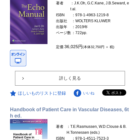
著者
：J.K.Oh, G.C.Kane, J.B.Seward, e
t al.
ISBN
：978-1-4963-1219-8
出版社
：WOLTERS KLUWER
出版年
：2019年
ページ数
：722pp.
36,025円
定価
(本体32,750円 ＋ 税)
詳しく見る
ほしいものリストに登録
いいね
Handbook of Patient Care in Vascular Diseases, 6t
h ed.
著者
：T.E.Rasmussen, W.D.Clouse & B.
H.Tonnessen (eds.)
ISBN
：978-1-4511-7523-3