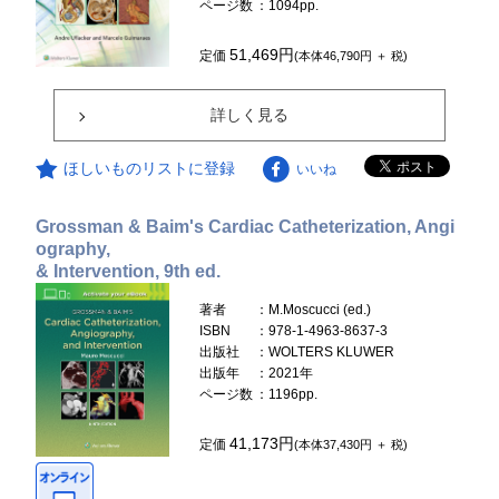
ページ数
：1094pp.
51,469円
定価
(本体46,790円 ＋ 税)
詳しく見る
ほしいものリストに登録
いいね
Grossman & Baim's Cardiac Catheterization, Angi
ography,
& Intervention, 9th ed.
著者
：M.Moscucci (ed.)
ISBN
：978-1-4963-8637-3
出版社
：WOLTERS KLUWER
出版年
：2021年
ページ数
：1196pp.
41,173円
定価
(本体37,430円 ＋ 税)