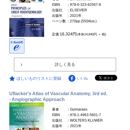
ISBN
：978-0-323-62567-8
出版社
：ELSEVIER
出版年
：2021年
ページ数
：270pp.(550illus.)
16,324円
定価
(本体14,840円 ＋ 税)
詳しく見る
ほしいものリストに登録
いいね
Uflacker's Atlas of Vascular Anatomy, 3rd ed.
- Angiographic Approach
著者
：Guimaraes
ISBN
：978-1-4963-5601-7
出版社
：WOLTERS KLUWER
出版年
：2021年