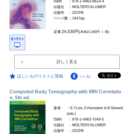
ISBN
：978-1-4963-8614-4
出版社
：WOLTERS KLUWER
出版年
：2020年
ページ数
：1647pp.
24,530円
定価
(本体22,300円 ＋ 税)
詳しく見る
ほしいものリストに登録
いいね
Computed Body Tomography with MRI Correlatio
n, 5th ed.
著者
：E.Y.Lee, A.Hunsaker & B.Siewert
(eds.)
ISBN
：978-1-4963-7049-5
出版社
：WOLTERS KLUWER
出版年
：2020年