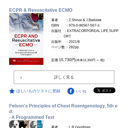
ECPR & Resuscitative ECMO
著者
：Z.Shinar & J.Badulak
ISBN
：978-0-96567-567-3
出版社
：EXTRACORPOREAL LIFE SUPP
ORT
出版年
：2021年
ページ数
：282pp.
15,730円
定価
(本体14,300円 ＋ 税)
詳しく見る
ほしいものリストに登録
いいね
Felson's Principles of Chest Roentgenology, 5th e
d.
- A Programmed Text
著者
：L.R.Goodman