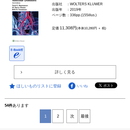
出版社
：WOLTERS KLUWER
出版年
：2019年
ページ数
：336pp.(155illus.)
11,308円
定価
(本体10,280円 ＋ 税)
詳しく見る
ほしいものリストに登録
いいね
あります
54件
1
2
次
最後