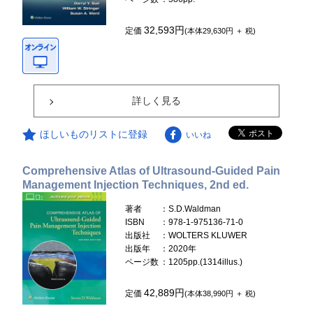
32,593円
定価
(本体29,630円 ＋ 税)
詳しく見る
ほしいものリストに登録
いいね
Comprehensive Atlas of Ultrasound-Guided Pain
Management Injection Techniques, 2nd ed.
著者
：S.D.Waldman
ISBN
：978-1-975136-71-0
出版社
：WOLTERS KLUWER
出版年
：2020年
ページ数
：1205pp.(1314illus.)
42,889円
定価
(本体38,990円 ＋ 税)