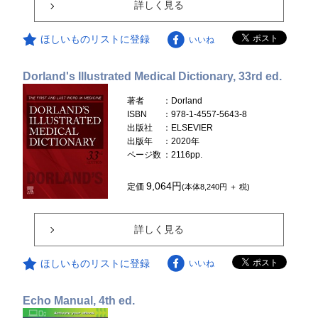
詳しく見る
ほしいものリストに登録
いいね
Dorland's Illustrated Medical Dictionary, 33rd ed.
著者
：Dorland
ISBN
：978-1-4557-5643-8
出版社
：ELSEVIER
出版年
：2020年
ページ数
：2116pp.
9,064円
定価
(本体8,240円 ＋ 税)
詳しく見る
ほしいものリストに登録
いいね
Echo Manual, 4th ed.