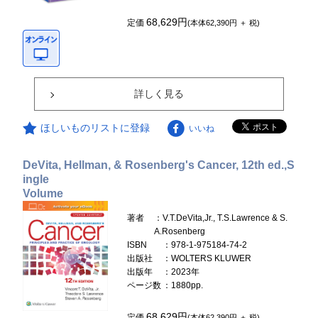
68,629円
定価
(本体62,390円 ＋ 税)
詳しく見る
ほしいものリストに登録
いいね
DeVita, Hellman, & Rosenberg's Cancer, 12th ed.,S
ingle
Volume
著者
：V.T.DeVita,Jr., T.S.Lawrence & S.
A.Rosenberg
ISBN
：978-1-975184-74-2
出版社
：WOLTERS KLUWER
出版年
：2023年
ページ数
：1880pp.
68,629円
定価
(本体62,390円 ＋ 税)