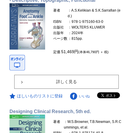
- Descriptive, Topographic, Functional
著者
：A.S.Kelikian & S.K.Sarrafian (e
d.)
ISBN
：978-1-975160-63-0
出版社
：WOLTERS KLUWER
出版年
：2024年
ページ数
：815pp.
51,469円
定価
(本体46,790円 ＋ 税)
詳しく見る
ほしいものリストに登録
いいね
Designing Clinical Research, 5th ed.
著者
：W.S.Browner, T.B.Newman, S.R.C
ummings, et al.