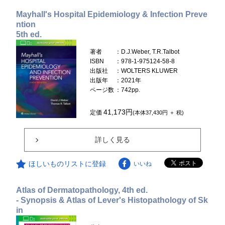
Mayhall's Hospital Epidemiology & Infection Preve
ntion
5th ed.
著者
：D.J.Weber, T.R.Talbot
ISBN
：978-1-975124-58-8
出版社
：WOLTERS KLUWER
出版年
：2021年
ページ数
：742pp.
41,173円
定価
(本体37,430円 ＋ 税)
詳しく見る
ほしいものリストに登録
いいね
Atlas of Dermatopathology, 4th ed.
- Synopsis & Atlas of Lever's Histopathology of Sk
in