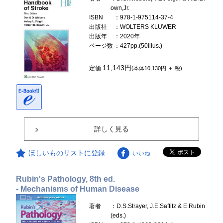
own,Jr.
ISBN
：978-1-975114-37-4
出版社
：WOLTERS KLUWER
出版年
：2020年
ページ数
：427pp.(50illus.)
11,143円
定価
(本体10,130円 ＋ 税)
詳しく見る
ほしいものリストに登録
いいね
Rubin's Pathology, 8th ed.
- Mechanisms of Human Disease
著者
：D.S.Strayer, J.E.Saffitz & E.Rubin
(eds.)