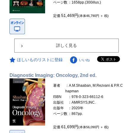
ページ数
：1658pp.(300illus.)
51,469円
定価
(本体46,790円 ＋ 税)
詳しく見る
ほしいものリストに登録
いいね
Diagnostic Imaging: Oncology, 2nd ed.
著者
：A.M.Shaaban, M.Rezvani & P.R.C
hapman
ISBN
：978-0-323-66112-6
出版社
：AMIRSYS,INC.
出版年
：2020年
ページ数
：867pp.
61,699円
定価
(本体56,090円 ＋ 税)