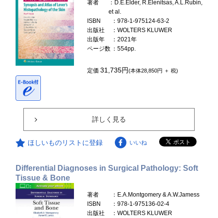
著者
：D.E.Elder, R.Elenitsas, A.L.Rubin,
et al.
ISBN
：978-1-975124-63-2
出版社
：WOLTERS KLUWER
出版年
：2021年
ページ数
：554pp.
31,735円
定価
(本体28,850円 ＋ 税)
詳しく見る
ほしいものリストに登録
いいね
Differential Diagnoses in Surgical Pathology: Soft
Tissue & Bone
著者
：E.A.Montgomery & A.W.Jamess
ISBN
：978-1-975136-02-4
出版社
：WOLTERS KLUWER