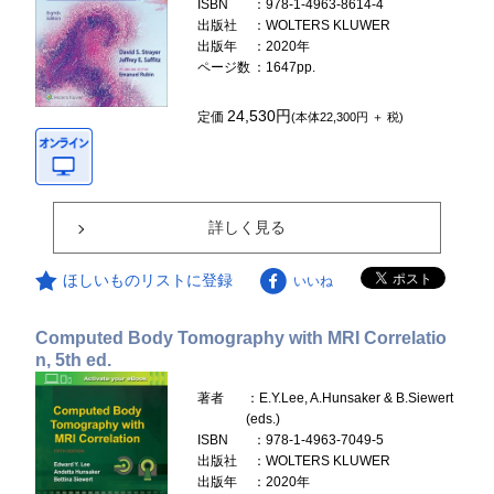
ISBN
：978-1-4963-8614-4
出版社
：WOLTERS KLUWER
出版年
：2020年
ページ数
：1647pp.
24,530円
定価
(本体22,300円 ＋ 税)
詳しく見る
ほしいものリストに登録
いいね
Computed Body Tomography with MRI Correlatio
n, 5th ed.
著者
：E.Y.Lee, A.Hunsaker & B.Siewert
(eds.)
ISBN
：978-1-4963-7049-5
出版社
：WOLTERS KLUWER
出版年
：2020年