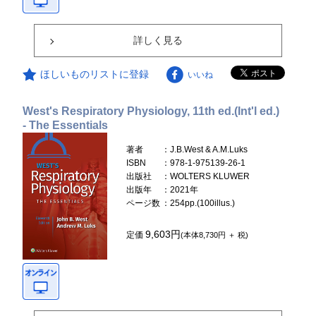
詳しく見る
ほしいものリストに登録
いいね
West's Respiratory Physiology, 11th ed.(Int'l ed.)
- The Essentials
著者
：J.B.West & A.M.Luks
ISBN
：978-1-975139-26-1
出版社
：WOLTERS KLUWER
出版年
：2021年
ページ数
：254pp.(100illus.)
9,603円
定価
(本体8,730円 ＋ 税)