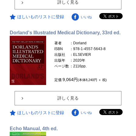
詳しく見る
ほしいものリストに登録
いいね
Dorland's Illustrated Medical Dictionary, 33rd ed.
著者
：Dorland
ISBN
：978-1-4557-5643-8
出版社
：ELSEVIER
出版年
：2020年
ページ数
：2116pp.
9,064円
定価
(本体8,240円 ＋ 税)
詳しく見る
ほしいものリストに登録
いいね
Echo Manual, 4th ed.