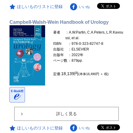
ほしいものリストに登録
いいね
Campbell-Walsh-Wein Handbook of Urology
著者
：A.W.Partin, C.A.Peters, L.R.Kavou
ssi, et al.
ISBN
：978-0-323-82747-8
出版社
：ELSEVIER
出版年
：2022年
ページ数
：879pp.
18,139円
定価
(本体16,490円 ＋ 税)
詳しく見る
ほしいものリストに登録
いいね