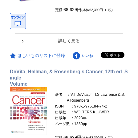
68,629円
定価
(本体62,390円 ＋ 税)
詳しく見る
ほしいものリストに登録
いいね
DeVita, Hellman, & Rosenberg's Cancer, 12th ed.,S
ingle
Volume
著者
：V.T.DeVita,Jr., T.S.Lawrence & S.
A.Rosenberg
ISBN
：978-1-975184-74-2
出版社
：WOLTERS KLUWER
出版年
：2023年
ページ数
：1880pp.
68,629円
定価
(本体62,390円 ＋ 税)