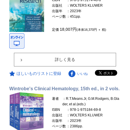
ISBN
：978-1-975174-40-8
出版社
：WOLTERS KLUWER
出版年
：2023年
ページ数
：451pp.
18,007円
定価
(本体16,370円 ＋ 税)
詳しく見る
ほしいものリストに登録
いいね
Wintrobe's Clinical Hematology, 15th ed., in 2 vols.
著者
：R.T.Means.Jr, G.M.Rodgers, B.Gla
der, et al.(eds.)
ISBN
：978-1-975184-69-8
出版社
：WOLTERS KLUWER
出版年
：2023年
ページ数
：2386pp.