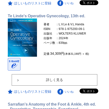
ほしいものリストに登録
いいね
Te Linde's Operative Gynecology, 13th ed.
著者
：L.V.Le & V.L.Handa
ISBN
：978-1-975200-09-1
出版社
：WOLTERS KLUWER
出版年
：2024年
ページ数
：839pp.
34,309円
定価
(本体31,190円 ＋ 税)
詳しく見る
ほしいものリストに登録
いいね
Sarrafian's Anatomy of the Foot & Ankle, 4th ed.