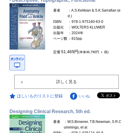
- Descriptive, Topographic, Functional
著者
：A.S.Kelikian & S.K.Sarrafian (e
d.)
ISBN
：978-1-975160-63-0
出版社
：WOLTERS KLUWER
出版年
：2024年
ページ数
：815pp.
51,469円
定価
(本体46,790円 ＋ 税)
詳しく見る
ほしいものリストに登録
いいね
Designing Clinical Research, 5th ed.
著者
：W.S.Browner, T.B.Newman, S.R.C
ummings, et al.