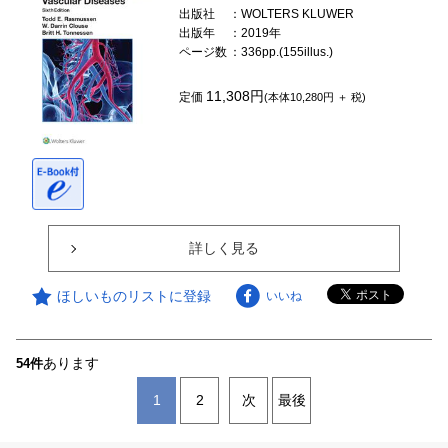
出版社
：WOLTERS KLUWER
出版年
：2019年
ページ数
：336pp.(155illus.)
11,308円
定価
(本体10,280円 ＋ 税)
詳しく見る
ほしいものリストに登録
いいね
あります
54件
1
2
次
最後