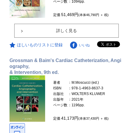
ページ数
：1094pp.
51,469円
定価
(本体46,790円 ＋ 税)
詳しく見る
ほしいものリストに登録
いいね
Grossman & Baim's Cardiac Catheterization, Angi
ography,
& Intervention, 9th ed.
著者
：M.Moscucci (ed.)
ISBN
：978-1-4963-8637-3
出版社
：WOLTERS KLUWER
出版年
：2021年
ページ数
：1196pp.
41,173円
定価
(本体37,430円 ＋ 税)