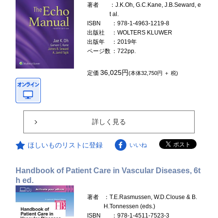
著者
：J.K.Oh, G.C.Kane, J.B.Seward, e
t al.
ISBN
：978-1-4963-1219-8
出版社
：WOLTERS KLUWER
出版年
：2019年
ページ数
：722pp.
36,025円
定価
(本体32,750円 ＋ 税)
詳しく見る
ほしいものリストに登録
いいね
Handbook of Patient Care in Vascular Diseases, 6t
h ed.
著者
：T.E.Rasmussen, W.D.Clouse & B.
H.Tonnessen (eds.)
ISBN
：978-1-4511-7523-3