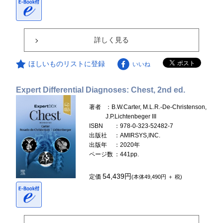
詳しく見る
ほしいものリストに登録
いいね
Expert Differential Diagnoses: Chest, 2nd ed.
著者
：B.W.Carter, M.L.R.-De-Christenson,
J.P.Lichtenbeger III
ISBN
：978-0-323-52482-7
出版社
：AMIRSYS,INC.
出版年
：2020年
ページ数
：441pp.
54,439円
定価
(本体49,490円 ＋ 税)