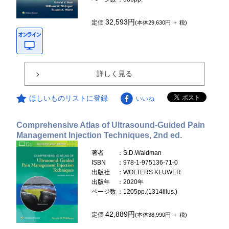
32,593円
定価
(本体29,630円 ＋ 税)
詳しく見る
ほしいものリストに登録
いいね
Comprehensive Atlas of Ultrasound-Guided Pain
Management Injection Techniques, 2nd ed.
著者
：S.D.Waldman
ISBN
：978-1-975136-71-0
出版社
：WOLTERS KLUWER
出版年
：2020年
ページ数
：1205pp.(1314illus.)
42,889円
定価
(本体38,990円 ＋ 税)