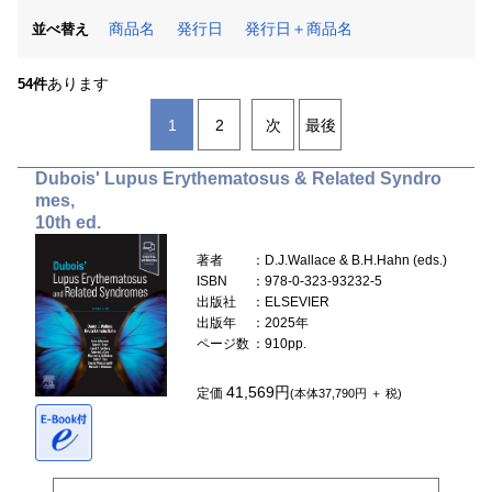
商品名
発行日
発行日＋商品名
並べ替え
あります
54件
1
2
次
最後
Dubois' Lupus Erythematosus & Related Syndro
mes,
10th ed.
著者
：D.J.Wallace & B.H.Hahn (eds.)
ISBN
：978-0-323-93232-5
出版社
：ELSEVIER
出版年
：2025年
ページ数
：910pp.
41,569円
定価
(本体37,790円 ＋ 税)