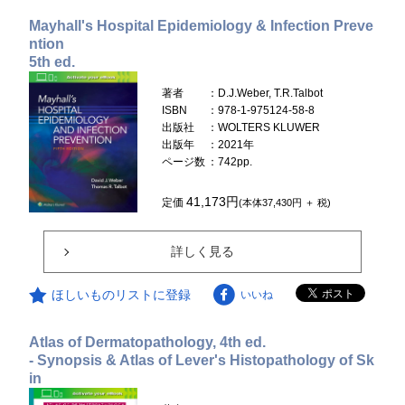
Mayhall's Hospital Epidemiology & Infection Preve
ntion
5th ed.
著者
：D.J.Weber, T.R.Talbot
ISBN
：978-1-975124-58-8
出版社
：WOLTERS KLUWER
出版年
：2021年
ページ数
：742pp.
41,173円
定価
(本体37,430円 ＋ 税)
詳しく見る
ほしいものリストに登録
いいね
Atlas of Dermatopathology, 4th ed.
- Synopsis & Atlas of Lever's Histopathology of Sk
in