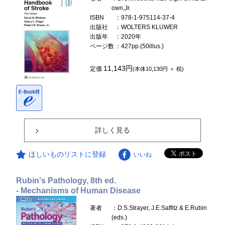
own,Jr.
ISBN
：978-1-975114-37-4
出版社
：WOLTERS KLUWER
出版年
：2020年
ページ数
：427pp.(50illus.)
11,143円
定価
(本体10,130円 ＋ 税)
詳しく見る
ほしいものリストに登録
いいね
Rubin's Pathology, 8th ed.
- Mechanisms of Human Disease
著者
：D.S.Strayer, J.E.Saffitz & E.Rubin
(eds.)