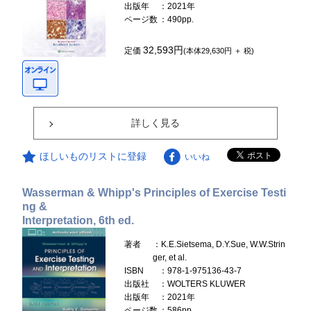
出版年
：2021年
ページ数
：490pp.
32,593円
定価
(本体29,630円 ＋ 税)
詳しく見る
ほしいものリストに登録
いいね
Wasserman & Whipp's Principles of Exercise Testi
ng &
Interpretation, 6th ed.
著者
：K.E.Sietsema, D.Y.Sue, W.W.Strin
ger, et al.
ISBN
：978-1-975136-43-7
出版社
：WOLTERS KLUWER
出版年
：2021年
ページ数
：586pp.