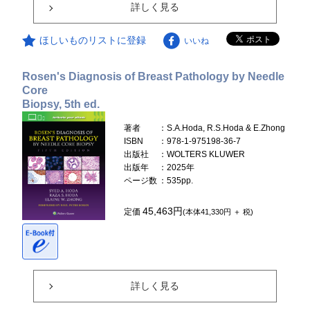
詳しく見る
ほしいものリストに登録
いいね
Rosen's Diagnosis of Breast Pathology by Needle
Core
Biopsy, 5th ed.
著者
：S.A.Hoda, R.S.Hoda & E.Zhong
ISBN
：978-1-975198-36-7
出版社
：WOLTERS KLUWER
出版年
：2025年
ページ数
：535pp.
45,463円
定価
(本体41,330円 ＋ 税)
詳しく見る