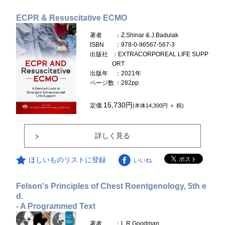
ECPR & Resuscitative ECMO
著者
：Z.Shinar & J.Badulak
ISBN
：978-0-96567-567-3
出版社
：EXTRACORPOREAL LIFE SUPP
ORT
出版年
：2021年
ページ数
：282pp.
15,730円
定価
(本体14,300円 ＋ 税)
詳しく見る
ほしいものリストに登録
いいね
Felson's Principles of Chest Roentgenology, 5th e
d.
- A Programmed Text
著者
：L.R.Goodman