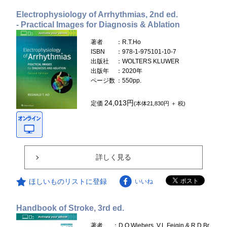
Electrophysiology of Arrhythmias, 2nd ed.
- Practical Images for Diagnosis & Ablation
著者
：R.T.Ho
ISBN
：978-1-975101-10-7
出版社
：WOLTERS KLUWER
出版年
：2020年
ページ数
：550pp.
24,013円
定価
(本体21,830円 ＋ 税)
詳しく見る
ほしいものリストに登録
いいね
Handbook of Stroke, 3rd ed.
著者
：D.O.Wiebers, V.L.Feigin & R.D.Br