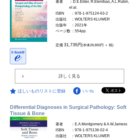
著者
：D.E.Elder, R.Elenitsas, A.L.Rubin,
et al.
ISBN
：978-1-975124-63-2
出版社
：WOLTERS KLUWER
出版年
：2021年
ページ数
：554pp.
31,735円
定価
(本体28,850円 ＋ 税)
詳しく見る
ほしいものリストに登録
いいね
Differential Diagnoses in Surgical Pathology: Soft
Tissue & Bone
著者
：E.A.Montgomery & A.W.Jamess
ISBN
：978-1-975136-02-4
出版社
：WOLTERS KLUWER