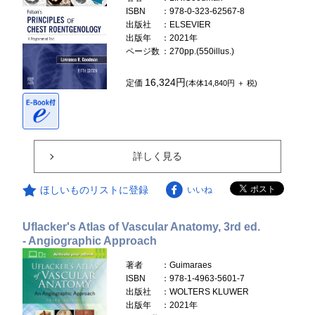
ISBN
：978-0-323-62567-8
出版社
：ELSEVIER
出版年
：2021年
ページ数
：270pp.(550illus.)
16,324円
定価
(本体14,840円 ＋ 税)
詳しく見る
ほしいものリストに登録
いいね
Uflacker's Atlas of Vascular Anatomy, 3rd ed.
- Angiographic Approach
著者
：Guimaraes
ISBN
：978-1-4963-5601-7
出版社
：WOLTERS KLUWER
出版年
：2021年