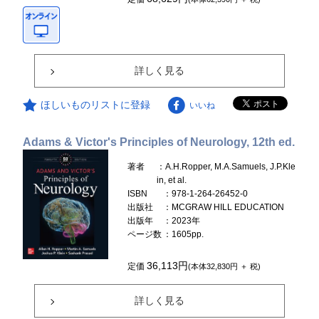
詳しく見る
ほしいものリストに登録
いいね
Adams & Victor's Principles of Neurology, 12th ed.
著者
：A.H.Ropper, M.A.Samuels, J.P.Kle
in, et al.
ISBN
：978-1-264-26452-0
出版社
：MCGRAW HILL EDUCATION
出版年
：2023年
ページ数
：1605pp.
36,113円
定価
(本体32,830円 ＋ 税)
詳しく見る