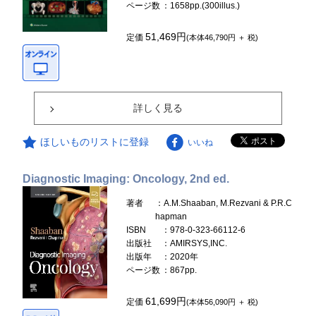
ページ数
：1658pp.(300illus.)
51,469円
定価
(本体46,790円 ＋ 税)
詳しく見る
ほしいものリストに登録
いいね
Diagnostic Imaging: Oncology, 2nd ed.
著者
：A.M.Shaaban, M.Rezvani & P.R.C
hapman
ISBN
：978-0-323-66112-6
出版社
：AMIRSYS,INC.
出版年
：2020年
ページ数
：867pp.
61,699円
定価
(本体56,090円 ＋ 税)