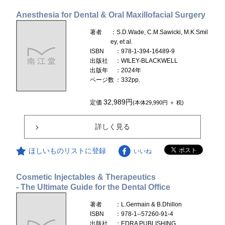
Anesthesia for Dental & Oral Maxillofacial Surgery
著者
：S.D.Wade, C.M.Sawicki, M.K.Smil
ey, et al.
ISBN
：978-1-394-16489-9
出版社
：WILEY-BLACKWELL
出版年
：2024年
ページ数
：332pp.
32,989円
定価
(本体29,990円 ＋ 税)
詳しく見る
ほしいものリストに登録
いいね
Cosmetic Injectables & Therapeutics
- The Ultimate Guide for the Dental Office
著者
：L.Germain & B.Dhillon
ISBN
：978-1--57260-91-4
出版社
：EDRA PUBLISHING