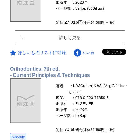
出版年
：2023年
ページ数
：394pp.(560illus.)
27,016円
定価
(本体24,560円 ＋ 税)
詳しく見る
ほしいものリストに登録
いいね
Orthodontics, 7th ed.
- Current Principles & Techniques
著者
：L.W.Graber, K.W.L.Vig, G.J.Huan
g, et al.
ISBN
：978-0-323-77859-6
出版社
：ELSEVIER
出版年
：2023年
ページ数
：978pp.
70,609円
定価
(本体64,190円 ＋ 税)