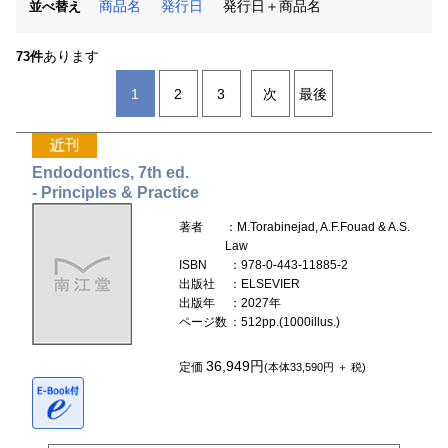
商品名
発行日
発行日＋商品名
並べ替え
あります
73件
1
2
3
次
最後
Endodontics, 7th ed.
- Principles & Practice
著者
：M.Torabinejad, A.F.Fouad & A.S.
Law
ISBN
：978-0-443-11885-2
出版社
：ELSEVIER
出版年
：2027年
ページ数
：512pp.(1000illus.)
36,949円
定価
(本体33,590円 ＋ 税)