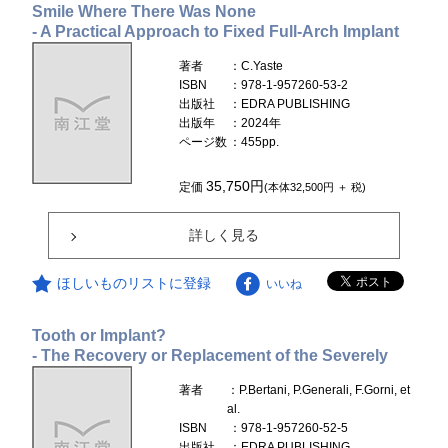
Smile Where There Was None
- A Practical Approach to Fixed Full-Arch Implant
著者
：C.Yaste
ISBN
：978-1-957260-53-2
出版社
：EDRA PUBLISHING
出版年
：2024年
ページ数
：455pp.
35,750円
定価
(本体32,500円 ＋ 税)
詳しく見る
ほしいものリストに登録
いいね
Tooth or Implant?
- The Recovery or Replacement of the Severely
著者
：P.Bertani, P.Generali, F.Gorni, et
al.
ISBN
：978-1-957260-52-5
出版社
：EDRA PUBLISHING