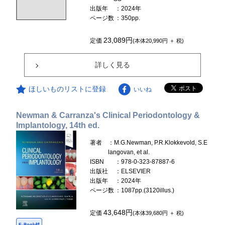
出版年
：2024年
ページ数
：350pp.
23,089円
定価
(本体20,990円 ＋ 税)
詳しく見る
ほしいものリストに登録
いいね
Newman & Carranza's Clinical Periodontology &
Implantology, 14th ed.
著者
：M.G.Newman, P.R.Klokkevold, S.E
langovan, et al.
ISBN
：978-0-323-87887-6
出版社
：ELSEVIER
出版年
：2024年
ページ数
：1087pp.(3120illus.)
43,648円
定価
(本体39,680円 ＋ 税)