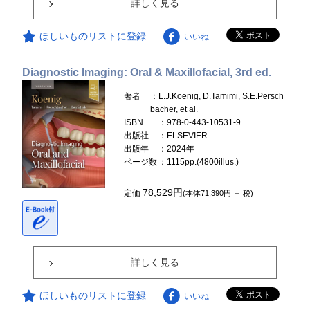
詳しく見る
ほしいものリストに登録
いいね
Diagnostic Imaging: Oral & Maxillofacial, 3rd ed.
著者
：L.J.Koenig, D.Tamimi, S.E.Persch
bacher, et al.
ISBN
：978-0-443-10531-9
出版社
：ELSEVIER
出版年
：2024年
ページ数
：1115pp.(4800illus.)
78,529円
定価
(本体71,390円 ＋ 税)
詳しく見る
ほしいものリストに登録
いいね