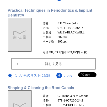
Practical Techniques in Periodontics & Implant
Dentistry
著者
：E.E.Chaar (ed.)
ISBN
：978-1-119-79355-7
出版社
：WILEY-BLACKWELL
出版年
：2023年
ページ数
：192pp.
30,789円
定価
(本体27,990円 ＋ 税)
詳しく見る
ほしいものリストに登録
いいね
Shaping & Cleaning the Root Canals
著者
：G.Plotino & N.M.Grande
ISBN
：978-1-957260-24-2
出版社
：EDRA PUBLISHING