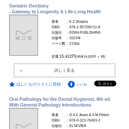
Geriatric Dentistry
- Gateway to Longevity & Life-Long Health
著者
：E.Z.Shapira
ISBN
：978-1-957260-51-8
出版社
：EDRA PUBLISHING
出版年
：2023年
ページ数
：215pp.
15,422円
定価
(本体14,020円 ＋ 税)
詳しく見る
ほしいものリストに登録
いいね
Oral Pathology for the Dental Hygienist, 8th ed.
With General Pathology Introductions
著者
：O.A.C.Ibsen & S.M.Peters
ISBN
：978-0-323-76403-2
出版社
：ELSEVIER