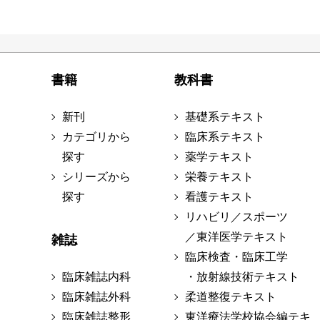
書籍
教科書
新刊
基礎系テキスト
カテゴリから
臨床系テキスト
探す
薬学テキスト
シリーズから
栄養テキスト
探す
看護テキスト
リハビリ／スポーツ
／東洋医学テキスト
雑誌
臨床検査・臨床工学
臨床雑誌内科
・放射線技術テキスト
臨床雑誌外科
柔道整復テキスト
臨床雑誌整形
東洋療法学校協会編テキ