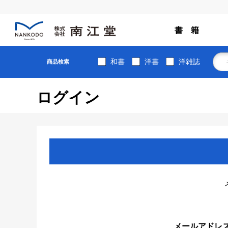
書 籍
和書
洋書
洋雑誌
商品検索
ログイン
メールアドレ