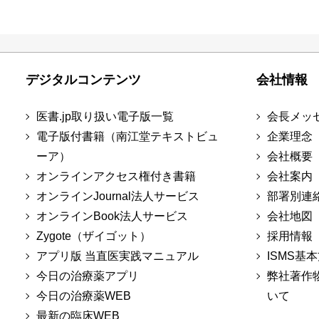
デジタルコンテンツ
会社情報
医書.jp取り扱い電子版一覧
会長メッ
電子版付書籍（南江堂テキストビュ
企業理念
ーア）
会社概要
オンラインアクセス権付き書籍
会社案内
オンラインJournal法人サービス
部署別連
オンラインBook法人サービス
会社地図
Zygote（ザイゴット）
採用情報
アプリ版 当直医実践マニュアル
ISMS基
今日の治療薬アプリ
弊社著作
今日の治療薬WEB
いて
最新の臨床WEB