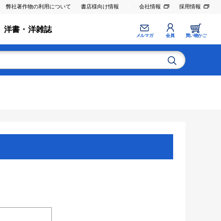
弊社著作物の利用について
書店様向け情報
会社情報
採用情報
洋書・洋雑誌
メルマガ
会員
買い物かご
。