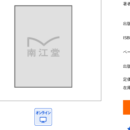
著
出
ISB
ペ
出
定
在