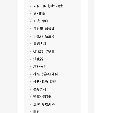
内科一般･診断･検査
癌･腫瘍
血液･輸血
放射線･超音波
小児科･新生児
産婦人科
循環器･呼吸器
消化器
精神医学
神経･脳神経外科
外科･救急･麻酔
整形外科
腎臓･泌尿器
皮膚･形成外科
眼科