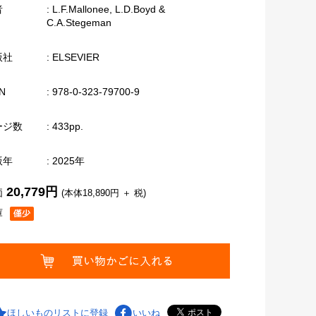
者
: L.F.Mallonee, L.D.Boyd &
C.A.Stegeman
版社
: ELSEVIER
N
: 978-0-323-79700-9
ージ数
: 433pp.
版年
: 2025年
20,779円
価
(本体18,890円 ＋ 税)
庫
ほしいものリストに登録
いいね