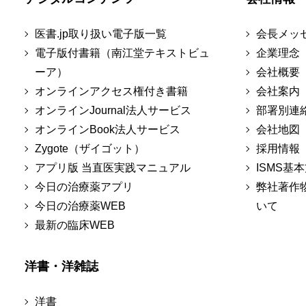
医書.jp取り扱い電子版一覧
会長メッ
電子版付書籍（南江堂テキストビュ
企業理念
ーア）
会社概要
オンラインアクセス権付き書籍
会社案内
オンラインJournal法人サービス
部署別連
オンラインBook法人サービス
会社地図
Zygote（ザイゴット）
採用情報
アプリ版 当直医実践マニュアル
ISMS基
今日の治療薬アプリ
弊社著作
今日の治療薬WEB
いて
最新の臨床WEB
洋書・洋雑誌
洋書