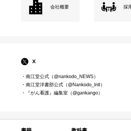
会社概要
採
X
・南江堂公式（@nankodo_NEWS）
・南江堂洋書部公式（@Nankodo_Intl）
・『がん看護』編集室（@gankango）
書籍
教科書