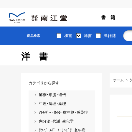
書 籍
和書
洋書
洋雑誌
商品検索
洋書
ホーム
カテゴリから探す
解剖･細胞･遺伝
生理･病理･薬理
ｱﾚﾙｷﾞｰ･免疫･微生物･感染症
内分泌･代謝･生化学
ﾘｳﾏﾁ･ｽﾎﾟｰﾂ･ﾘﾊﾋﾞﾘ･老年病