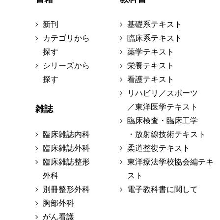
新刊
基礎系テキスト
カテゴリから
臨床系テキスト
探す
薬学テキスト
シリーズから
栄養テキスト
探す
看護テキスト
リハビリ／スポーツ
／東洋医学テキスト
雑誌
臨床検査・臨床工学
臨床雑誌内科
・放射線技術テキスト
臨床雑誌外科
柔道整復テキスト
臨床雑誌整形
東洋療法学校協会編テキ
外科
スト
別冊整形外科
電子教科書に関して
胸部外科
がん看護