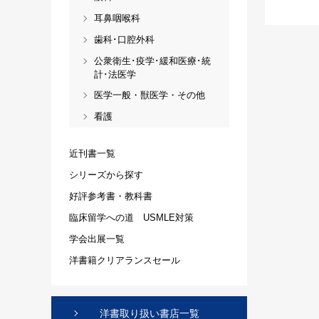
耳鼻咽喉科
歯科･口腔外科
公衆衛生･疫学･緩和医療･統
計･法医学
医学一般・獣医学・その他
看護
近刊書一覧
シリーズから探す
好評参考書・教科書
臨床留学への道 USMLE対策
学会出展一覧
洋書籍クリアランスセール
洋書取り扱い書店一覧