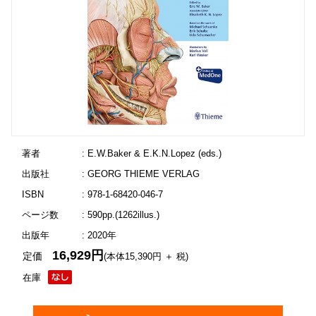
著者
: E.W.Baker & E.K.N.Lopez (eds.)
出版社
: GEORG THIEME VERLAG
ISBN
: 978-1-68420-046-7
ページ数
: 590pp.(1262illus.)
出版年
: 2020年
16,929円
定価
(本体15,390円 ＋ 税)
在庫