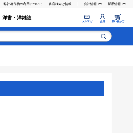
弊社著作物の利用について
書店様向け情報
会社情報
採用情報
洋書・洋雑誌
メルマガ
会員
買い物かご
。