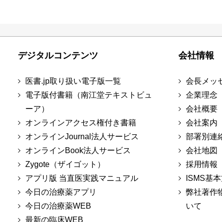
デジタルコンテンツ
会社情報
医書.jp取り扱い電子版一覧
会長メッ
電子版付書籍（南江堂テキストビュ
企業理念
ーア）
会社概要
オンラインアクセス権付き書籍
会社案内
オンラインJournal法人サービス
部署別連
オンラインBook法人サービス
会社地図
Zygote（ザイゴット）
採用情報
アプリ版 当直医実践マニュアル
ISMS基
今日の治療薬アプリ
弊社著作
今日の治療薬WEB
いて
最新の臨床WEB