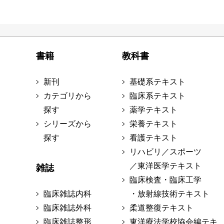
書籍
教科書
新刊
基礎系テキスト
カテゴリから
臨床系テキスト
探す
薬学テキスト
シリーズから
栄養テキスト
探す
看護テキスト
リハビリ／スポーツ
／東洋医学テキスト
雑誌
臨床検査・臨床工学
臨床雑誌内科
・放射線技術テキスト
臨床雑誌外科
柔道整復テキスト
臨床雑誌整形
東洋療法学校協会編テキ