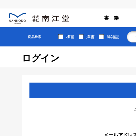
書 籍
和書
洋書
洋雑誌
商品検索
ログイン
メールアドレ