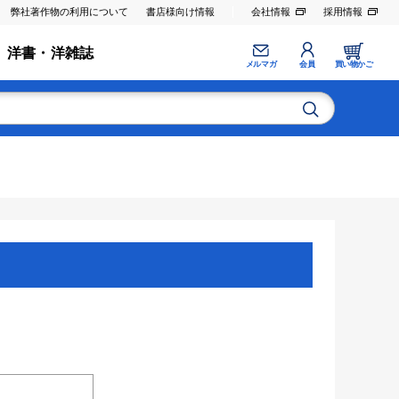
弊社著作物の利用について
書店様向け情報
会社情報
採用情報
洋書・洋雑誌
メルマガ
会員
買い物かご
。