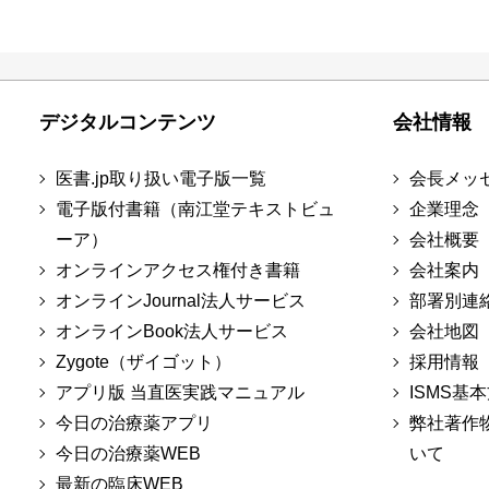
デジタルコンテンツ
会社情報
医書.jp取り扱い電子版一覧
会長メッ
電子版付書籍（南江堂テキストビュ
企業理念
ーア）
会社概要
オンラインアクセス権付き書籍
会社案内
オンラインJournal法人サービス
部署別連
オンラインBook法人サービス
会社地図
Zygote（ザイゴット）
採用情報
アプリ版 当直医実践マニュアル
ISMS基
今日の治療薬アプリ
弊社著作
今日の治療薬WEB
いて
最新の臨床WEB