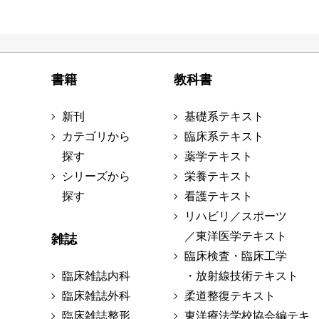
書籍
教科書
新刊
基礎系テキスト
カテゴリから
臨床系テキスト
探す
薬学テキスト
シリーズから
栄養テキスト
探す
看護テキスト
リハビリ／スポーツ
／東洋医学テキスト
雑誌
臨床検査・臨床工学
臨床雑誌内科
・放射線技術テキスト
臨床雑誌外科
柔道整復テキスト
臨床雑誌整形
東洋療法学校協会編テキ