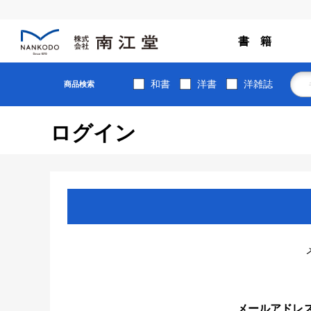
書 籍
和書
洋書
洋雑誌
商品検索
ログイン
メールアドレ