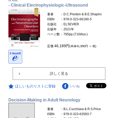
- Clinical Electrophysiologic-Ultrasound
著者
：D.C.Preston & B.E.Shapiro
ISBN
：978-0-323-66180-5
出版社
：ELSEVIER
出版年
：2021年
ページ数
：785pp.(710illus.)
46,189円
定価
(本体41,990円 ＋ 税)
詳しく見る
ほしいものリストに登録
いいね
Decision-Making in Adult Neurology
著者
：B.L.Cucchiara & R.S.Price
ISBN
：978-0-323-63583-7