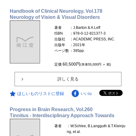
Handbook of Clinical Neurology, Vol.178
Neurology of Vision & Visual Disorders
著者
：J.Barton & A.Leff
ISBN
：978-0-12-821377-3
出版社
：ACADEMIC PRESS, INC.
出版年
：2021年
ページ数
：395pp.
60,500円
定価
(本体55,000円 ＋ 税)
詳しく見る
ほしいものリストに登録
いいね
Progress in Brain Research, Vol.260
Tinnitus - Interdisciplinary Approach Towards
著者
：W.Schlee, B.Langguth &.T.Kleinju
ng, et al.