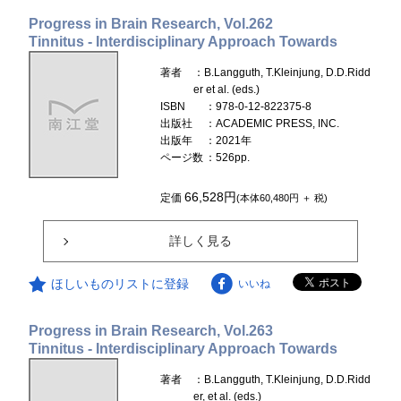
Progress in Brain Research, Vol.262
Tinnitus - Interdisciplinary Approach Towards
著者
：B.Langguth, T.Kleinjung, D.D.Ridd
er et al. (eds.)
ISBN
：978-0-12-822375-8
出版社
：ACADEMIC PRESS, INC.
出版年
：2021年
ページ数
：526pp.
66,528円
定価
(本体60,480円 ＋ 税)
詳しく見る
ほしいものリストに登録
いいね
Progress in Brain Research, Vol.263
Tinnitus - Interdisciplinary Approach Towards
著者
：B.Langguth, T.Kleinjung, D.D.Ridd
er, et al. (eds.)