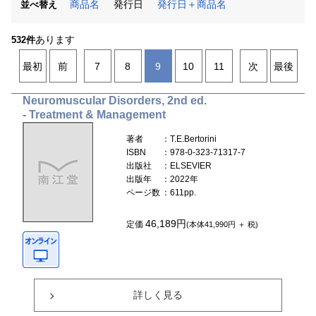
商品名
発行日
発行日＋商品名
並べ替え
あります
532件
最初
前
7
8
9
10
11
次
最後
Neuromuscular Disorders, 2nd ed.
- Treatment & Management
著者
：T.E.Bertorini
ISBN
：978-0-323-71317-7
出版社
：ELSEVIER
出版年
：2022年
ページ数
：611pp.
46,189円
定価
(本体41,990円 ＋ 税)
詳しく見る