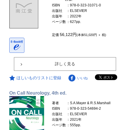
ISBN
：978-0-323-31071-0
出版社
：ELSEVIER
出版年
：2022年
ページ数
：627pp.
56,122円
定価
(本体51,020円 ＋ 税)
詳しく見る
ほしいものリストに登録
いいね
On Call Neurology, 4th ed.
著者
：S.A.Mayer & R.S.Marshall
ISBN
：978-0-323-54694-2
出版社
：ELSEVIER
出版年
：2021年
ページ数
：555pp.