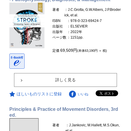
著者
：J.C.Grotta, G.W.Albers, J.P.Broder
ick, et al.
ISBN
：978-0-323-69424-7
出版社
：ELSEVIER
出版年
：2022年
ページ数
：1151pp.
69,509円
定価
(本体63,190円 ＋ 税)
詳しく見る
ほしいものリストに登録
いいね
Principles & Practice of Movement Disorders, 3rd
ed.
著者
：J.Jankovic, M.Hallett, M.S.Okun,
et al.