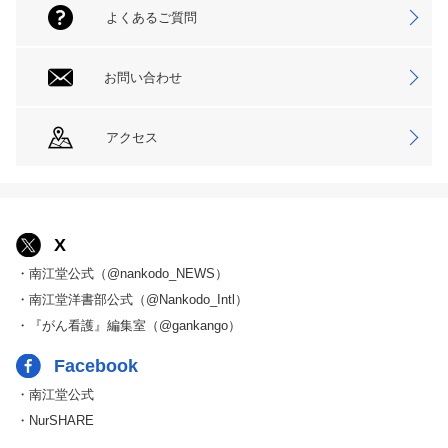
よくあるご質問
お問い合わせ
アクセス
X
・南江堂公式（@nankodo_NEWS）
・南江堂洋書部公式（@Nankodo_Intl）
・『がん看護』編集室（@gankango）
Facebook
・南江堂公式
・NurSHARE