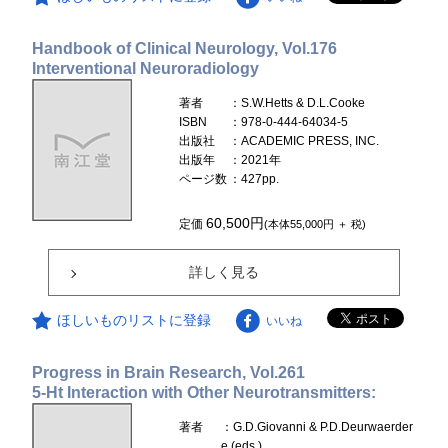
Handbook of Clinical Neurology, Vol.176
Interventional Neuroradiology
著者
：S.W.Hetts & D.L.Cooke
ISBN
：978-0-444-64034-5
出版社
：ACADEMIC PRESS, INC.
出版年
：2021年
ページ数
：427pp.
60,500円
定価
(本体55,000円 ＋ 税)
詳しく見る
ほしいものリストに登録
いいね
Progress in Brain Research, Vol.261
5-Ht Interaction with Other Neurotransmitters:
著者
：G.D.Giovanni & P.D.Deurwaerder
e (eds.)