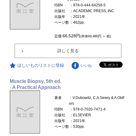
ISBN
：978-0-444-64258-5
出版社
：ACADEMIC PRESS, INC.
出版年
：2021年
ページ数
：462pp.
66,528円
定価
(本体60,480円 ＋ 税)
詳しく見る
ほしいものリストに登録
いいね
Muscle Biopsy, 5th ed.
- A Practical Approach
著者
：V.Dubowitz, C.A.Sewry & A.Oldf
ors
ISBN
：978-0-7020-7471-4
出版社
：ELSEVIER
出版年
：2021年
ページ数
：530pp.