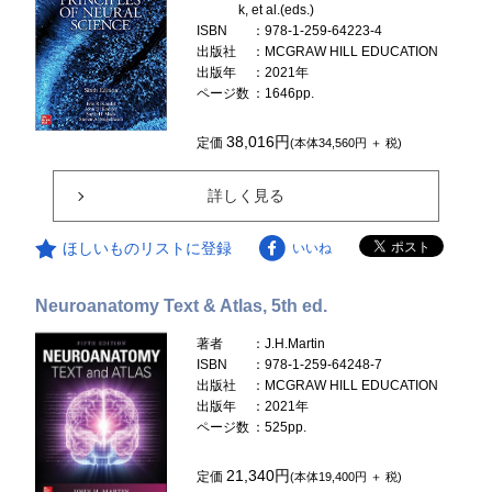
k, et al.(eds.)
ISBN
：978-1-259-64223-4
出版社
：MCGRAW HILL EDUCATION
出版年
：2021年
ページ数
：1646pp.
38,016円
定価
(本体34,560円 ＋ 税)
詳しく見る
ほしいものリストに登録
いいね
Neuroanatomy Text & Atlas, 5th ed.
著者
：J.H.Martin
ISBN
：978-1-259-64248-7
出版社
：MCGRAW HILL EDUCATION
出版年
：2021年
ページ数
：525pp.
21,340円
定価
(本体19,400円 ＋ 税)