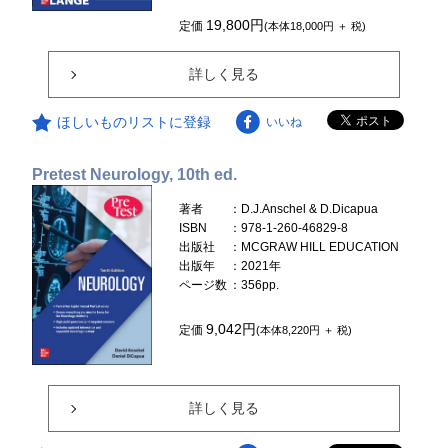
19,800円
定価
(本体18,000円 ＋ 税)
詳しく見る
ほしいものリストに登録
いいね
Pretest Neurology, 10th ed.
著者
：D.J.Anschel & D.Dicapua
ISBN
：978-1-260-46829-8
出版社
：MCGRAW HILL EDUCATION
出版年
：2021年
ページ数
：356pp.
9,042円
定価
(本体8,220円 ＋ 税)
詳しく見る