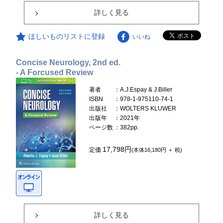
詳しく見る
ほしいものリストに登録
いいね
Concise Neurology, 2nd ed.
- A Forcused Review
著者
：A.J.Espay & J.Biller
ISBN
：978-1-975110-74-1
出版社
：WOLTERS KLUWER
出版年
：2021年
ページ数
：382pp.
17,798円
定価
(本体16,180円 ＋ 税)
詳しく見る