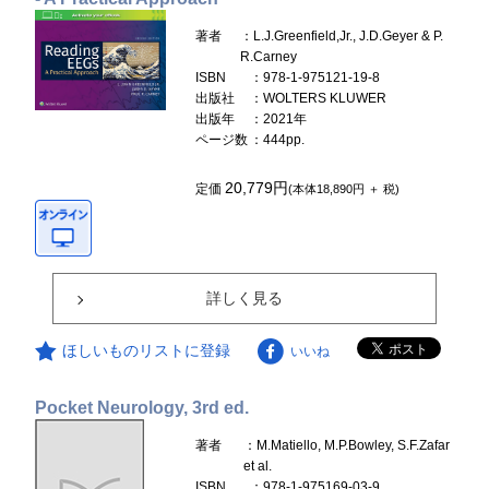
著者
：L.J.Greenfield,Jr., J.D.Geyer & P.
R.Carney
ISBN
：978-1-975121-19-8
出版社
：WOLTERS KLUWER
出版年
：2021年
ページ数
：444pp.
20,779円
定価
(本体18,890円 ＋ 税)
詳しく見る
ほしいものリストに登録
いいね
Pocket Neurology, 3rd ed.
著者
：M.Matiello, M.P.Bowley, S.F.Zafar
et al.
ISBN
：978-1-975169-03-9