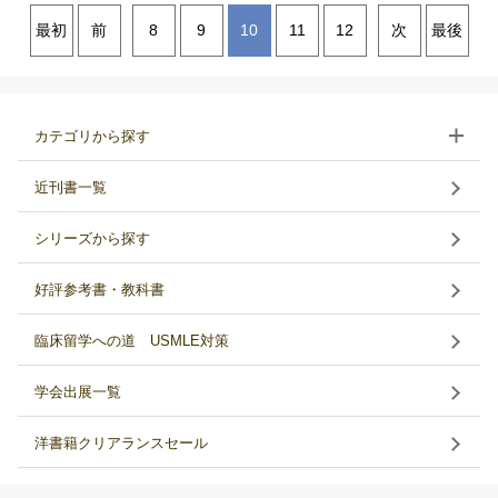
最初
前
8
9
10
11
12
次
最後
カテゴリから探す
近刊書一覧
シリーズから探す
好評参考書・教科書
臨床留学への道 USMLE対策
学会出展一覧
洋書籍クリアランスセール