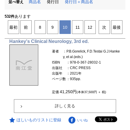
商品名
発行日
発行日＋商品名
並べ替え
あります
532件
最初
前
8
9
10
11
12
次
最後
Hankey's Clinical Neurology, 3rd ed.
著者
：P.B.Gorelick, F.D.Testai G.J.Hanke
y, et al.(eds.)
ISBN
：978-0-367-28032-1
出版社
：CRC PRESS
出版年
：2021年
ページ数
：935pp.
41,250円
定価
(本体37,500円 ＋ 税)
詳しく見る
ほしいものリストに登録
いいね