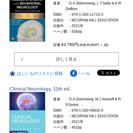
著者
：D.A.Silbersweig, L.T.Safar & K.R.
Daffner
ISBN
：978-1-260-11710-3
出版社
：MCGRAW HILL EDUCATION
出版年
：2021年
ページ数
：926pp.
43,780円
定価
(本体39,800円 ＋ 税)
詳しく見る
ほしいものリストに登録
いいね
Clinical Neurology, 11th ed.
著者
：D.A.Greenberg, M.J.Aminoff & R.
P.Simon
ISBN
：978-1-260-45835-0
出版社
：MCGRAW HILL EDUCATION
出版年
：2021年
ページ数
：452pp.