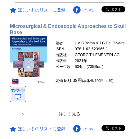
ほしいものリストに登録
いいね
Microsurgical & Endoscopic Approaches to Skull
Base
著者
：L.A.B.Borba & J.G.De Oliveira
ISBN
：978-1-62-623966-1
出版社
：GEORG THIEME VERLAG
出版年
：2021年
ページ数
：634pp.(735illus.)
50,809円
定価
(本体46,190円 ＋ 税)
詳しく見る
ほしいものリストに登録
いいね