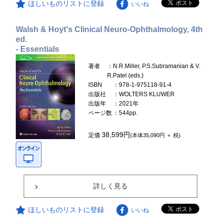
ほしいものリストに登録
いいね
Walsh & Hoyt's Clinical Neuro-Ophthalmology, 4th
ed.
- Essentials
著者
：N.R.Miller, P.S.Subramanian & V.
R.Patel (eds.)
ISBN
：978-1-975118-91-4
出版社
：WOLTERS KLUWER
出版年
：2021年
ページ数
：544pp.
38,599円
定価
(本体35,090円 ＋ 税)
詳しく見る
ほしいものリストに登録
いいね