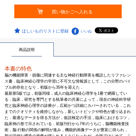
ほしいものリストに登録
いいね
商品説明
本書の特色
脳の機能障害・損傷に関連する主な神経行動障害を概説したリファレン
ス書．臨床神経心理学の学習に不可欠な情報源として，この分野のバイ
ブル的存在となり，初版から35年を迎えた．
最新第5版では，前版同様，成人の臨床神経心理学を1冊で網羅してい
る．臨床，研究を専門とする執筆者の共著によって，現在の神経科学研
究と臨床神経心理学の診療が，広範かつ詳細にカバーされている．これ
までのクオリティを維持しながら，新しいトピックや特色が盛り込まれ
た．最適なデータを得る方法が，仮説検定の手法，臨床におけるコツ，
臨床例の形で示されている．前版刊行から7年のうちに，脳機能検査技
術，脳-行動の関係の解明が進み，機能的画像データが豊富に得られ，
脳の詳細な構造の画像が得られるようになったが，今版ではじめて，こ