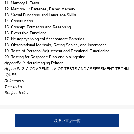
11. Memory I: Tests
12. Memory II: Batteries, Paired Memory
13. Verbal Functions and Language Skills
14. Construction
15. Concept Formation and Reasoning
16. Executive Functions
17. Neuropsychological Assessment Batteries
18. Observational Methods, Rating Scales, and Inventories
19. Tests of Personal Adjustment and Emotional Functioning
20. Testing for Response Bias and Malingering
Appendix 1
: Neuroimaging Primer
Appendix 2
: A COMPENDIUM OF TESTS AND ASSESSMENT TECHN
IQUES
References
Test Index
Subject Index
取扱い書店一覧