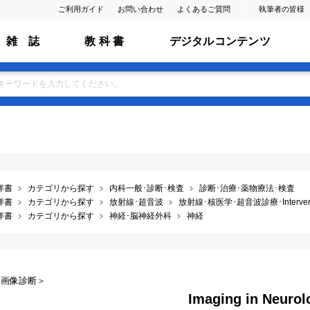
ご利用ガイド
お問い合わせ
よくあるご質問
執筆者の皆様
雑 誌
教 科 書
デジタルコンテンツ
洋書
カテゴリから探す
内科一般･診断･検査
診断･治療･薬物療法･検査
洋書
カテゴリから探す
放射線･超音波
放射線･核医学･超音波診療･Interventio
洋書
カテゴリから探す
神経･脳神経外科
神経
学画像診断＞
Imaging in Neurol