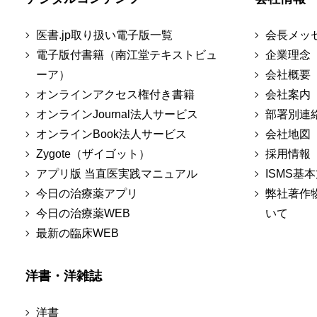
医書.jp取り扱い電子版一覧
会長メッ
電子版付書籍（南江堂テキストビュ
企業理念
ーア）
会社概要
オンラインアクセス権付き書籍
会社案内
オンラインJournal法人サービス
部署別連
オンラインBook法人サービス
会社地図
Zygote（ザイゴット）
採用情報
アプリ版 当直医実践マニュアル
ISMS基
今日の治療薬アプリ
弊社著作
今日の治療薬WEB
いて
最新の臨床WEB
洋書・洋雑誌
洋書