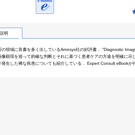
説明
領域に良書を多く出しているAmirsys社の好評書． "Diagnostic Imagi
画像顕現を巡って的確な判断とそれに基づく患者ケアの方途を明確に示して
発生した稀な疾患についても紹介している． Expert Consult eBook