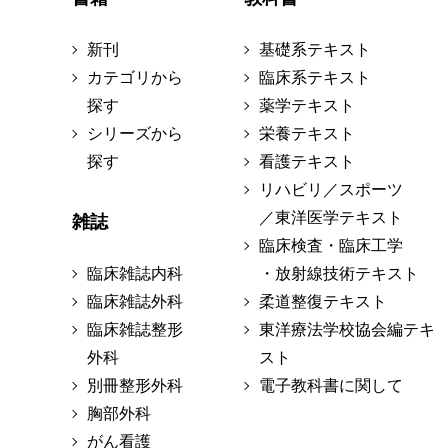
新刊
基礎系テキスト
カテゴリから
臨床系テキスト
探す
薬学テキスト
シリーズから
栄養テキスト
探す
看護テキスト
リハビリ／スポーツ
／東洋医学テキスト
雑誌
臨床検査・臨床工学
臨床雑誌内科
・放射線技術テキスト
臨床雑誌外科
柔道整復テキスト
臨床雑誌整形
東洋療法学校協会編テキ
外科
スト
別冊整形外科
電子教科書に関して
胸部外科
がん看護