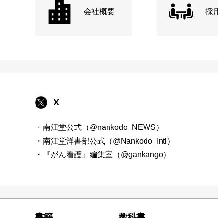
会社概要
採
X
・南江堂公式（@nankodo_NEWS）
・南江堂洋書部公式（@Nankodo_Intl）
・『がん看護』編集室（@gankango）
書籍
教科書