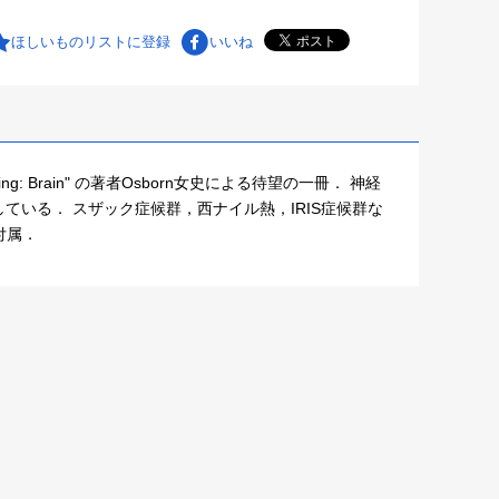
ほしいものリストに登録
いいね
ng: Brain" の著者Osborn女史による待望の一冊． 神経
いる． スザック症候群，西ナイル熱，IRIS症候群な
が付属．