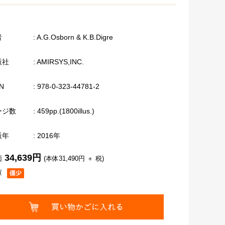
者
: A.G.Osborn & K.B.Digre
版社
: AMIRSYS,INC.
N
: 978-0-323-44781-2
ージ数
: 459pp.(1800illus.)
版年
: 2016年
34,639円
価
(本体31,490円 ＋ 税)
庫