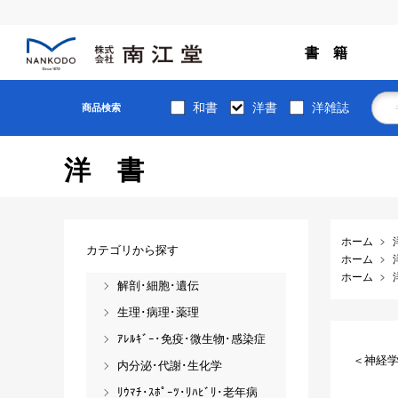
書 籍
和書
洋書
洋雑誌
商品検索
洋書
ホーム
カテゴリから探す
ホーム
ホーム
解剖･細胞･遺伝
生理･病理･薬理
ｱﾚﾙｷﾞｰ･免疫･微生物･感染症
＜神経
内分泌･代謝･生化学
ﾘｳﾏﾁ･ｽﾎﾟｰﾂ･ﾘﾊﾋﾞﾘ･老年病