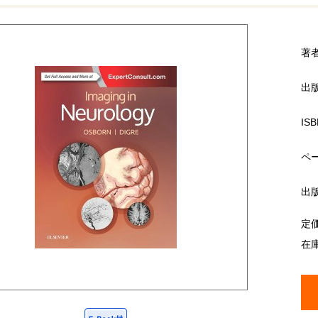
著
出
ISB
ペ
出
定
在