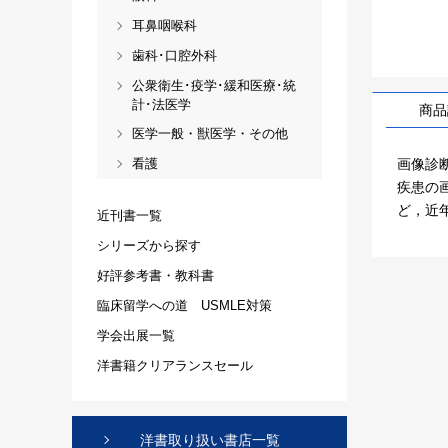
耳鼻咽喉科
歯科･口腔外科
公衆衛生･疫学･緩和医療･統
計･法医学
商品
医学一般・獣医学・その他
画像診断の
看護
疾患の
ど，近年
近刊書一覧
シリーズから探す
好評参考書・教科書
臨床留学への道 USMLE対策
学会出展一覧
洋書籍クリアランスセール
洋書取り扱い書店一覧