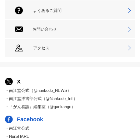
よくあるご質問
お問い合わせ
アクセス
X
・南江堂公式（@nankodo_NEWS）
・南江堂洋書部公式（@Nankodo_Intl）
・『がん看護』編集室（@gankango）
Facebook
・南江堂公式
・NurSHARE