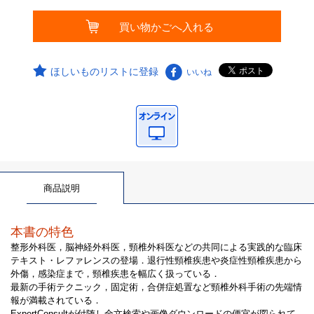
ほしいものリストに登録
いいね
商品説明
本書の特色
整形外科医，脳神経外科医，頸椎外科医などの共同による実践的な臨床
テキスト・レファレンスの登場．退行性頸椎疾患や炎症性頸椎疾患から
外傷，感染症まで，頸椎疾患を幅広く扱っている．
最新の手術テクニック，固定術，合併症処置など頸椎外科手術の先端情
報が満載されている．
ExpertConsultが付随し全文検索や画像ダウンロードの便宜が図られて