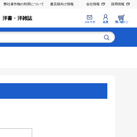
弊社著作物の利用について
書店様向け情報
会社情報
採用情報
洋書・洋雑誌
メルマガ
会員
買い物かご
。