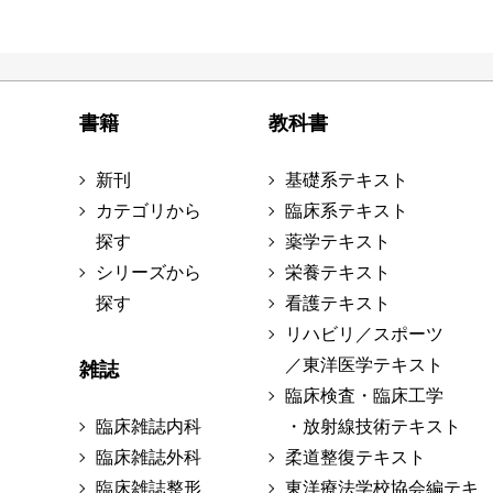
書籍
教科書
新刊
基礎系テキスト
カテゴリから
臨床系テキスト
探す
薬学テキスト
シリーズから
栄養テキスト
探す
看護テキスト
リハビリ／スポーツ
／東洋医学テキスト
雑誌
臨床検査・臨床工学
臨床雑誌内科
・放射線技術テキスト
臨床雑誌外科
柔道整復テキスト
臨床雑誌整形
東洋療法学校協会編テキ