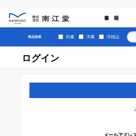
書 籍
和書
洋書
洋雑誌
商品検索
ログイン
メールアドレ