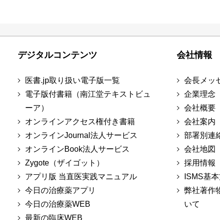
デジタルコンテンツ
会社情報
医書.jp取り扱い電子版一覧
会長メッ
電子版付書籍（南江堂テキストビュ
企業理念
ーア）
会社概要
オンラインアクセス権付き書籍
会社案内
オンラインJournal法人サービス
部署別連
オンラインBook法人サービス
会社地図
Zygote（ザイゴット）
採用情報
アプリ版 当直医実践マニュアル
ISMS基
今日の治療薬アプリ
弊社著作
今日の治療薬WEB
いて
最新の臨床WEB