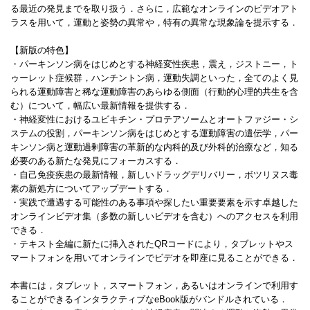
る最近の発見までを取り扱う．さらに，広範なオンラインのビデオアト
ラスを用いて，運動と姿勢の異常や，特有の異常な現象論を提示する．
【新版の特色】
・パーキンソン病をはじめとする神経変性疾患，震え，ジストニー，ト
ゥーレット症候群，ハンチントン病，運動失調といった，全てのよく見
られる運動障害と稀な運動障害のあらゆる側面（行動的心理的共生を含
む）について，幅広い最新情報を提供する．
・神経変性におけるユビキチン・プロテアソームとオートファジー・シ
ステムの役割，パーキンソン病をはじめとする運動障害の遺伝学，パー
キンソン病と運動過剰障害の革新的な内科的及び外科的治療など，知る
必要のある新たな発見にフォーカスする．
・自己免疫疾患の最新情報，新しいドラッグデリバリー，ボツリヌス毒
素の新処方についてアップデートする．
・実践で遭遇する可能性のある事項や探したい重要要素を示す卓越した
オンラインビデオ集（多数の新しいビデオを含む）へのアクセスを利用
できる．
・テキスト全編に新たに挿入されたQRコードにより，タブレットやス
マートフォンを用いてオンラインでビデオを即座に見ることができる．
本書には，タブレット，スマートフォン，あるいはオンラインで利用す
ることができるインタラクティブなeBook版がバンドルされている．