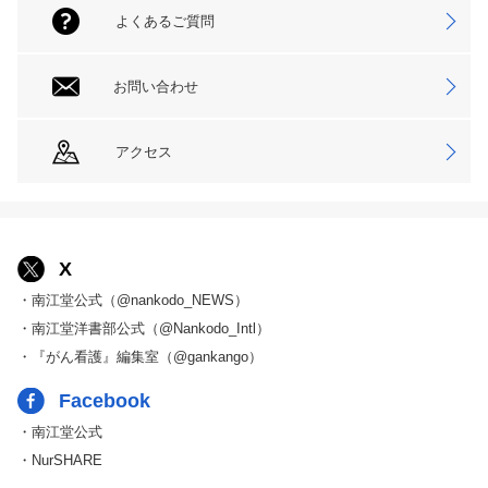
よくあるご質問
お問い合わせ
アクセス
X
・南江堂公式（@nankodo_NEWS）
・南江堂洋書部公式（@Nankodo_Intl）
・『がん看護』編集室（@gankango）
Facebook
・南江堂公式
・NurSHARE