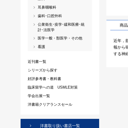
耳鼻咽喉科
歯科･口腔外科
公衆衛生･疫学･緩和医療･統
商品
計･法医学
医学一般・獣医学・その他
近年，
看護
報から
する神
近刊書一覧
シリーズから探す
好評参考書・教科書
臨床留学への道 USMLE対策
学会出展一覧
洋書籍クリアランスセール
洋書取り扱い書店一覧