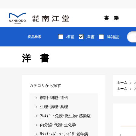
書 籍
和書
洋書
洋雑誌
商品検索
洋書
ホーム
カテゴリから探す
ホーム
解剖･細胞･遺伝
生理･病理･薬理
ｱﾚﾙｷﾞｰ･免疫･微生物･感染症
内分泌･代謝･生化学
ﾘｳﾏﾁ･ｽﾎﾟｰﾂ･ﾘﾊﾋﾞﾘ･老年病