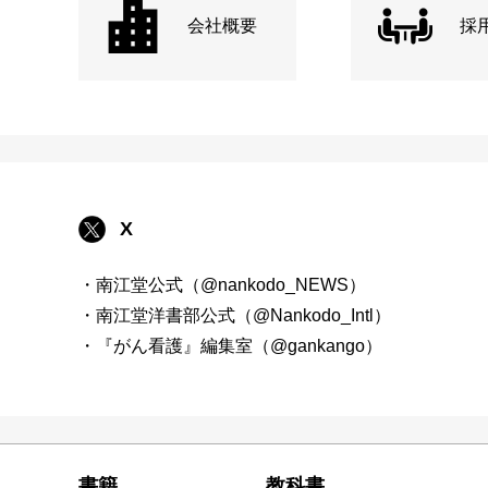
会社概要
採
X
・南江堂公式（@nankodo_NEWS）
・南江堂洋書部公式（@Nankodo_Intl）
・『がん看護』編集室（@gankango）
書籍
教科書