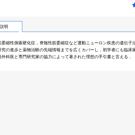
説明
筋委縮性側索硬化症，脊髄性筋委縮症など運動ニューロン疾患の遺伝子
研究の進歩と薬物治験の先端情報までを広くカバーし，初学者にも臨床
経外科医と専門研究家の協力によって著された理想の手引書と言える．