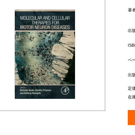
著
出
ISB
ペ
出
定
在