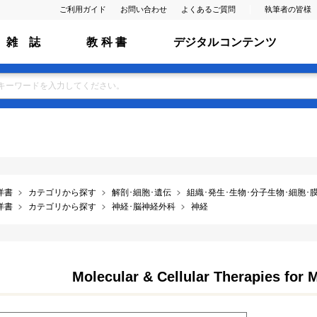
ご利用ガイド
お問い合わせ
よくあるご質問
執筆者の皆様
雑 誌
教 科 書
デジタルコンテンツ
洋書
カテゴリから探す
解剖･細胞･遺伝
組織･発生･生物･分子生物･細胞･膜･ ﾌ
洋書
カテゴリから探す
神経･脳神経外科
神経
Molecular & Cellular Therapies for