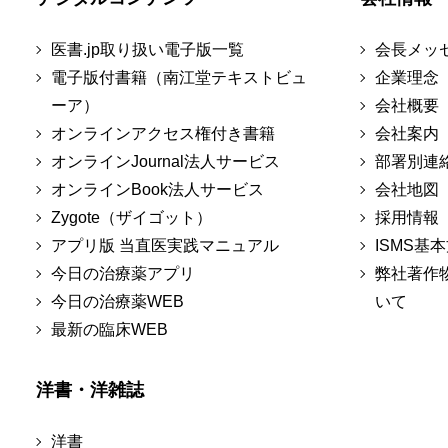
医書.jp取り扱い電子版一覧
会長メッ
電子版付書籍（南江堂テキストビュ
企業理念
ーア）
会社概要
オンラインアクセス権付き書籍
会社案内
オンラインJournal法人サービス
部署別連
オンラインBook法人サービス
会社地図
Zygote（ザイゴット）
採用情報
アプリ版 当直医実践マニュアル
ISMS基
今日の治療薬アプリ
弊社著作
今日の治療薬WEB
いて
最新の臨床WEB
洋書・洋雑誌
洋書