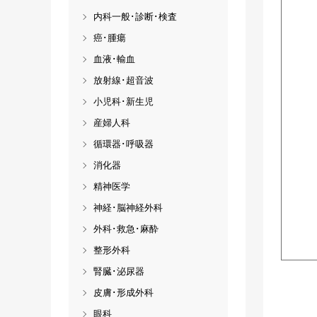
内科一般･診断･検査
癌･腫瘍
血液･輸血
放射線･超音波
小児科･新生児
産婦人科
循環器･呼吸器
消化器
精神医学
神経･脳神経外科
外科･救急･麻酔
整形外科
腎臓･泌尿器
皮膚･形成外科
眼科