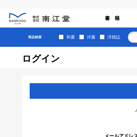
書 籍
和書
洋書
洋雑誌
商品検索
ログイン
メールアドレ