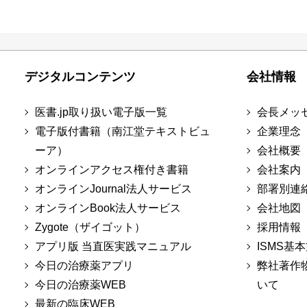
デジタルコンテンツ
会社情報
医書.jp取り扱い電子版一覧
会長メッ
電子版付書籍（南江堂テキストビュ
企業理念
ーア）
会社概要
オンラインアクセス権付き書籍
会社案内
オンラインJournal法人サービス
部署別連
オンラインBook法人サービス
会社地図
Zygote（ザイゴット）
採用情報
アプリ版 当直医実践マニュアル
ISMS基
今日の治療薬アプリ
弊社著作
今日の治療薬WEB
いて
最新の臨床WEB