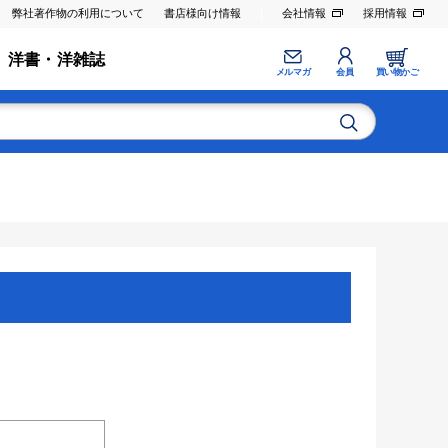
弊社著作物の利用について
書店様向け情報
会社情報
採用情報
洋書・洋雑誌
メルマガ
会員
買い物かご
。