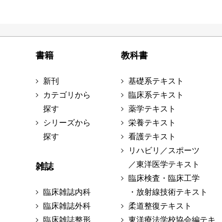
書籍
教科書
新刊
基礎系テキスト
カテゴリから
臨床系テキスト
探す
薬学テキスト
シリーズから
栄養テキスト
探す
看護テキスト
リハビリ／スポーツ
／東洋医学テキスト
雑誌
臨床検査・臨床工学
臨床雑誌内科
・放射線技術テキスト
臨床雑誌外科
柔道整復テキスト
臨床雑誌整形
東洋療法学校協会編テキ