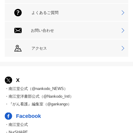
よくあるご質問
お問い合わせ
アクセス
X
・南江堂公式（@nankodo_NEWS）
・南江堂洋書部公式（@Nankodo_Intl）
・『がん看護』編集室（@gankango）
Facebook
・南江堂公式
・NurSHARE