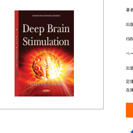
著
出
ISB
ペ
出
定
在