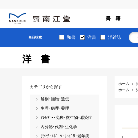
書 籍
和書
洋書
洋雑誌
商品検索
洋書
ホーム
カテゴリから探す
ホーム
解剖･細胞･遺伝
生理･病理･薬理
ｱﾚﾙｷﾞｰ･免疫･微生物･感染症
内分泌･代謝･生化学
ﾘｳﾏﾁ･ｽﾎﾟｰﾂ･ﾘﾊﾋﾞﾘ･老年病