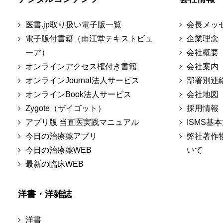
医書.jp取り扱い電子版一覧
会長メッ
電子版付書籍（南江堂テキストビュ
企業理念
ーア）
会社概要
オンラインアクセス権付き書籍
会社案内
オンラインJournal法人サービス
部署別連
オンラインBook法人サービス
会社地図
Zygote（ザイゴット）
採用情報
アプリ版 当直医実践マニュアル
ISMS基
今日の治療薬アプリ
弊社著作
今日の治療薬WEB
いて
最新の臨床WEB
洋書・洋雑誌
洋書