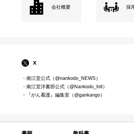
会社概要
採
X
・南江堂公式（@nankodo_NEWS）
・南江堂洋書部公式（@Nankodo_Intl）
・『がん看護』編集室（@gankango）
書籍
教科書