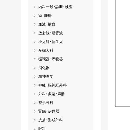
内科一般･診断･検査
癌･腫瘍
血液･輸血
放射線･超音波
小児科･新生児
産婦人科
循環器･呼吸器
消化器
精神医学
神経･脳神経外科
外科･救急･麻酔
整形外科
腎臓･泌尿器
皮膚･形成外科
眼科