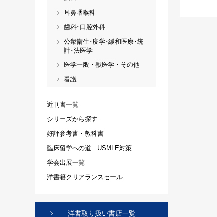
耳鼻咽喉科
歯科･口腔外科
公衆衛生･疫学･緩和医療･統
計･法医学
医学一般・獣医学・その他
看護
近刊書一覧
シリーズから探す
好評参考書・教科書
臨床留学への道 USMLE対策
学会出展一覧
洋書籍クリアランスセール
洋書取り扱い書店一覧