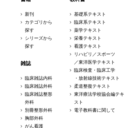
新刊
基礎系テキスト
カテゴリから
臨床系テキスト
探す
薬学テキスト
シリーズから
栄養テキスト
探す
看護テキスト
リハビリ／スポーツ
／東洋医学テキスト
雑誌
臨床検査・臨床工学
臨床雑誌内科
・放射線技術テキスト
臨床雑誌外科
柔道整復テキスト
臨床雑誌整形
東洋療法学校協会編テキ
外科
スト
別冊整形外科
電子教科書に関して
胸部外科
がん看護