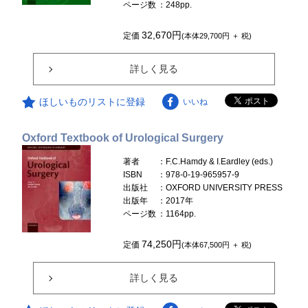
ページ数
：248pp.
32,670円
定価
(本体29,700円 ＋ 税)
詳しく見る
ほしいものリストに登録
いいね
Oxford Textbook of Urological Surgery
著者
：F.C.Hamdy & I.Eardley (eds.)
ISBN
：978-0-19-965957-9
出版社
：OXFORD UNIVERSITY PRESS
出版年
：2017年
ページ数
：1164pp.
74,250円
定価
(本体67,500円 ＋ 税)
詳しく見る