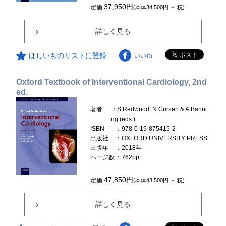
37,950円
定価
(本体34,500円 ＋ 税)
詳しく見る
ほしいものリストに登録
いいね
Oxford Textbook of Interventional Cardiology, 2nd
ed.
著者
：S.Redwood, N.Curzen & A.Banni
ng (eds.)
ISBN
：978-0-19-875415-2
出版社
：OXFORD UNIVERSITY PRESS
出版年
：2018年
ページ数
：762pp.
47,850円
定価
(本体43,500円 ＋ 税)
詳しく見る