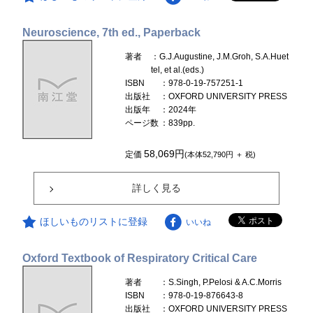
Neuroscience, 7th ed., Paperback
著者
：G.J.Augustine, J.M.Groh, S.A.Huet
tel, et al.(eds.)
ISBN
：978-0-19-757251-1
出版社
：OXFORD UNIVERSITY PRESS
出版年
：2024年
ページ数
：839pp.
58,069円
定価
(本体52,790円 ＋ 税)
詳しく見る
ほしいものリストに登録
いいね
Oxford Textbook of Respiratory Critical Care
著者
：S.Singh, P.Pelosi & A.C.Morris
ISBN
：978-0-19-876643-8
出版社
：OXFORD UNIVERSITY PRESS