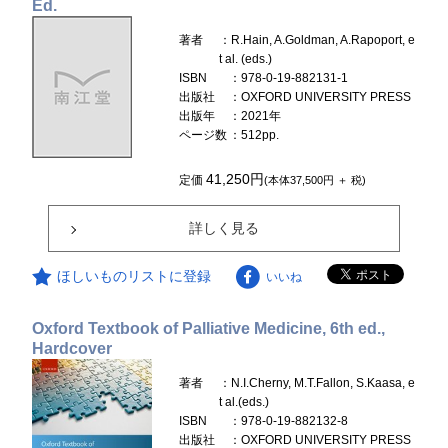
Ed.
著者
：R.Hain, A.Goldman, A.Rapoport, e
t al. (eds.)
ISBN
：978-0-19-882131-1
出版社
：OXFORD UNIVERSITY PRESS
出版年
：2021年
ページ数
：512pp.
41,250円
定価
(本体37,500円 ＋ 税)
詳しく見る
ほしいものリストに登録
いいね
Oxford Textbook of Palliative Medicine, 6th ed.,
Hardcover
著者
：N.I.Cherny, M.T.Fallon, S.Kaasa, e
t al.(eds.)
ISBN
：978-0-19-882132-8
出版社
：OXFORD UNIVERSITY PRESS