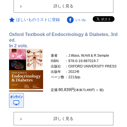
詳しく見る
ほしいものリストに登録
いいね
Oxford Textbook of Endocrinology & Diabetes, 3rd
ed.
In 2 vols.
著者
：J.Wass, W.Arlt & R.Semple
ISBN
：978-0-19-887019-7
出版社
：OXFORD UNIVERSITY PRESS
出版年
：2022年
ページ数
：2213pp.
80,839円
定価
(本体73,490円 ＋ 税)
詳しく見る