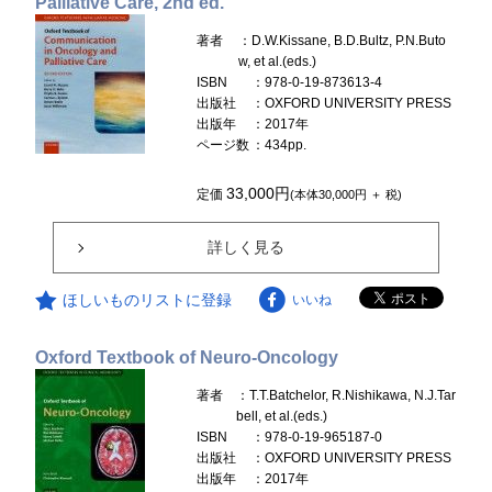
Palliative Care, 2nd ed.
著者
：D.W.Kissane, B.D.Bultz, P.N.Buto
w, et al.(eds.)
ISBN
：978-0-19-873613-4
出版社
：OXFORD UNIVERSITY PRESS
出版年
：2017年
ページ数
：434pp.
33,000円
定価
(本体30,000円 ＋ 税)
詳しく見る
ほしいものリストに登録
いいね
Oxford Textbook of Neuro-Oncology
著者
：T.T.Batchelor, R.Nishikawa, N.J.Tar
bell, et al.(eds.)
ISBN
：978-0-19-965187-0
出版社
：OXFORD UNIVERSITY PRESS
出版年
：2017年