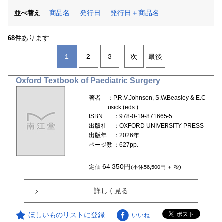
商品名
発行日
発行日＋商品名
並べ替え
あります
68件
1
2
3
次
最後
Oxford Textbook of Paediatric Surgery
著者
：P.R.V.Johnson, S.W.Beasley & E.C
usick (eds.)
ISBN
：978-0-19-871665-5
出版社
：OXFORD UNIVERSITY PRESS
出版年
：2026年
ページ数
：627pp.
64,350円
定価
(本体58,500円 ＋ 税)
詳しく見る
ほしいものリストに登録
いいね