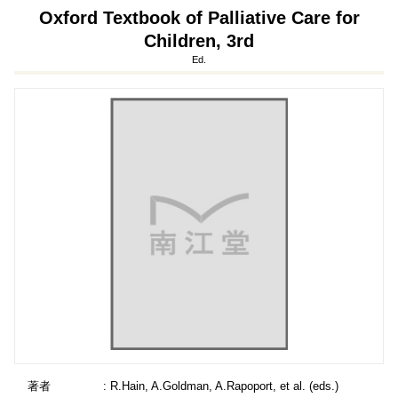
Oxford Textbook of Palliative Care for
Children, 3rd
Ed.
著者
: R.Hain, A.Goldman, A.Rapoport, et al. (eds.)