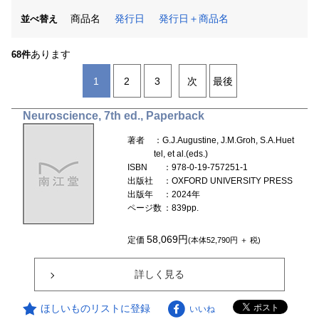
商品名
発行日
発行日＋商品名
並べ替え
あります
68件
1
2
3
次
最後
Neuroscience, 7th ed., Paperback
著者
：G.J.Augustine, J.M.Groh, S.A.Huet
tel, et al.(eds.)
ISBN
：978-0-19-757251-1
出版社
：OXFORD UNIVERSITY PRESS
出版年
：2024年
ページ数
：839pp.
58,069円
定価
(本体52,790円 ＋ 税)
詳しく見る
ほしいものリストに登録
いいね