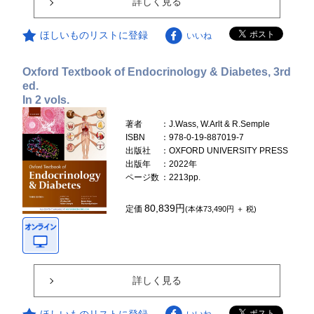
詳しく見る
ほしいものリストに登録
いいね
Oxford Textbook of Endocrinology & Diabetes, 3rd
ed.
In 2 vols.
著者
：J.Wass, W.Arlt & R.Semple
ISBN
：978-0-19-887019-7
出版社
：OXFORD UNIVERSITY PRESS
出版年
：2022年
ページ数
：2213pp.
80,839円
定価
(本体73,490円 ＋ 税)
詳しく見る
ほしいものリストに登録