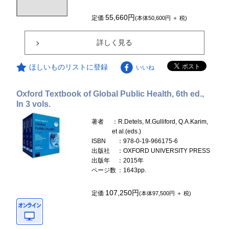
55,660円
定価
(本体50,600円 ＋ 税)
詳しく見る
ほしいものリストに登録
いいね
Oxford Textbook of Global Public Health, 6th ed.,
In 3 vols.
著者
：R.Detels, M.Gulliford, Q.A.Karim,
et al.(eds.)
ISBN
：978-0-19-966175-6
出版社
：OXFORD UNIVERSITY PRESS
出版年
：2015年
ページ数
：1643pp.
107,250円
定価
(本体97,500円 ＋ 税)