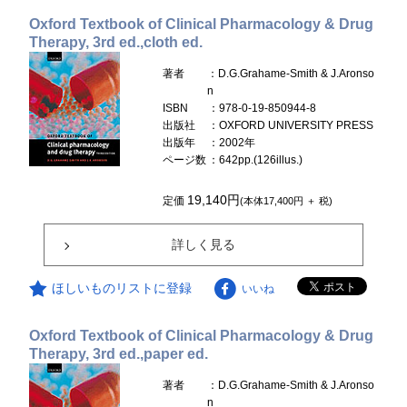
Oxford Textbook of Clinical Pharmacology & Drug
Therapy, 3rd ed.,cloth ed.
著者
：D.G.Grahame-Smith & J.Aronso
n
ISBN
：978-0-19-850944-8
出版社
：OXFORD UNIVERSITY PRESS
出版年
：2002年
ページ数
：642pp.(126illus.)
19,140円
定価
(本体17,400円 ＋ 税)
詳しく見る
ほしいものリストに登録
いいね
Oxford Textbook of Clinical Pharmacology & Drug
Therapy, 3rd ed.,paper ed.
著者
：D.G.Grahame-Smith & J.Aronso
n