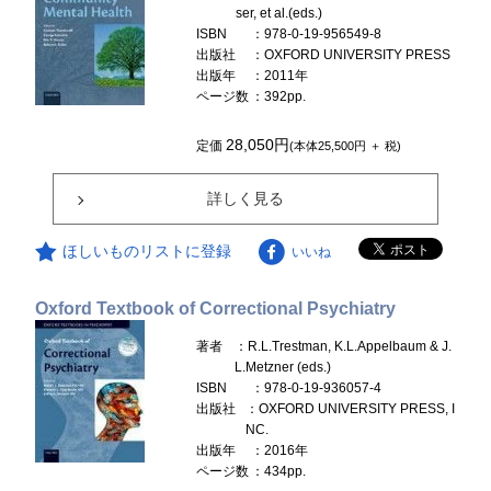
ser, et al.(eds.)
ISBN
：978-0-19-956549-8
出版社
：OXFORD UNIVERSITY PRESS
出版年
：2011年
ページ数
：392pp.
28,050円
定価
(本体25,500円 ＋ 税)
詳しく見る
ほしいものリストに登録
いいね
Oxford Textbook of Correctional Psychiatry
著者
：R.L.Trestman, K.L.Appelbaum & J.
L.Metzner (eds.)
ISBN
：978-0-19-936057-4
出版社
：OXFORD UNIVERSITY PRESS, I
NC.
出版年
：2016年
ページ数
：434pp.