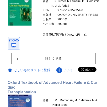
著者
：N.Turner, N.Lameire, D.J.Goldsmit
h, et al. (eds.)
ISBN
：978-0-19-959254-8
出版社
：OXFORD UNIVERSITY PRESS
出版年
：2016年
ページ数
：2932pp.
96,767円
定価
(本体87,970円 ＋ 税)
詳しく見る
ほしいものリストに登録
いいね
Oxford Textbook of Advanced Heart Failure & Car
diac
Transplantation
著者
：M.J.Domanski, M.R.Mehra & M.A.
Pfeffer (eds.)