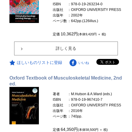
ISBN
：978-0-19-263234-0
出版社
：OXFORD UNIVERSITY PRESS
出版年
：2002年
ページ数
：642pp.(126illus.)
10,362円
定価
(本体9,420円 ＋ 税)
詳しく見る
ほしいものリストに登録
いいね
Oxford Textbook of Musculoskeletal Medicine, 2nd
ed.
著者
：M.Hutson & A.Ward (eds.)
ISBN
：978-0-19-967410-7
出版社
：OXFORD UNIVERSITY PRESS
出版年
：2016年
ページ数
：740pp.
64,350円
定価
(本体58,500円 ＋ 税)