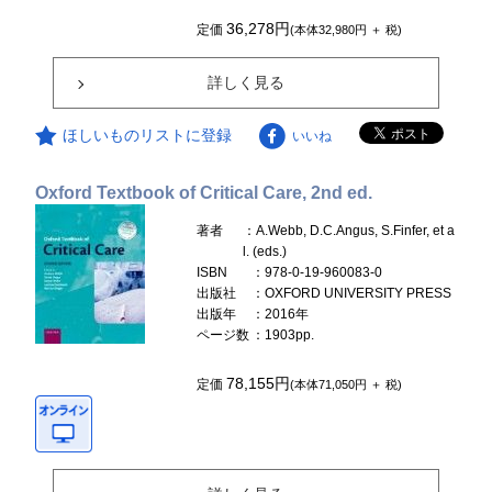
36,278円
定価
(本体32,980円 ＋ 税)
詳しく見る
ほしいものリストに登録
いいね
Oxford Textbook of Critical Care, 2nd ed.
著者
：A.Webb, D.C.Angus, S.Finfer, et a
l. (eds.)
ISBN
：978-0-19-960083-0
出版社
：OXFORD UNIVERSITY PRESS
出版年
：2016年
ページ数
：1903pp.
78,155円
定価
(本体71,050円 ＋ 税)