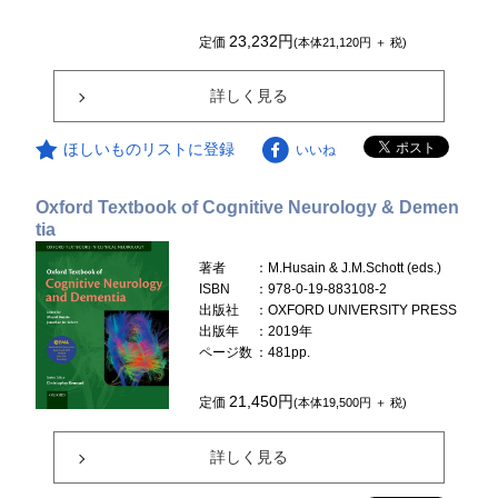
23,232円
定価
(本体21,120円 ＋ 税)
詳しく見る
ほしいものリストに登録
いいね
Oxford Textbook of Cognitive Neurology & Demen
tia
著者
：M.Husain & J.M.Schott (eds.)
ISBN
：978-0-19-883108-2
出版社
：OXFORD UNIVERSITY PRESS
出版年
：2019年
ページ数
：481pp.
21,450円
定価
(本体19,500円 ＋ 税)
詳しく見る