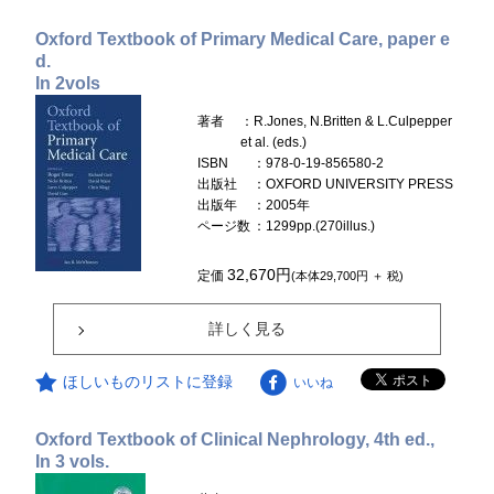
Oxford Textbook of Primary Medical Care, paper e
d.
In 2vols
著者
：R.Jones, N.Britten & L.Culpepper
et al. (eds.)
ISBN
：978-0-19-856580-2
出版社
：OXFORD UNIVERSITY PRESS
出版年
：2005年
ページ数
：1299pp.(270illus.)
32,670円
定価
(本体29,700円 ＋ 税)
詳しく見る
ほしいものリストに登録
いいね
Oxford Textbook of Clinical Nephrology, 4th ed.,
In 3 vols.