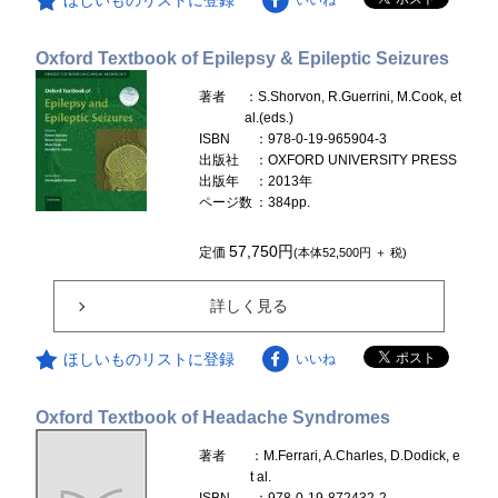
いいね
Oxford Textbook of Epilepsy & Epileptic Seizures
著者
：S.Shorvon, R.Guerrini, M.Cook, et
al.(eds.)
ISBN
：978-0-19-965904-3
出版社
：OXFORD UNIVERSITY PRESS
出版年
：2013年
ページ数
：384pp.
57,750円
定価
(本体52,500円 ＋ 税)
詳しく見る
ほしいものリストに登録
いいね
Oxford Textbook of Headache Syndromes
著者
：M.Ferrari, A.Charles, D.Dodick, e
t al.
ISBN
：978-0-19-872432-2