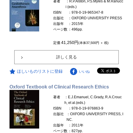
著者
：R.P.Alston, P.S.Myles & M.Ranucc
i (eds.)
ISBN
：978-0-19-965347-8
出版社
：OXFORD UNIVERSITY PRESS
出版年
：2015年
ページ数
：496pp.
41,250円
定価
(本体37,500円 ＋ 税)
詳しく見る
ほしいものリストに登録
いいね
Oxford Textbook of Clinical Research Ethics
著者
：E.J.Emanuel, C.Grady, R.A.Crouc
h, et al.(eds.)
ISBN
：978-0-19-976863-9
出版社
：OXFORD UNIVERSITY PRESS, I
NC.
出版年
：2011年
ページ数
：827pp.