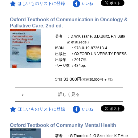
ほしいものリストに登録
いいね
Oxford Textbook of Communication in Oncology &
Palliative Care, 2nd ed.
著者
：D.W.Kissane, B.D.Bultz, P.N.Buto
w, et al.(eds.)
ISBN
：978-0-19-873613-4
出版社
：OXFORD UNIVERSITY PRESS
出版年
：2017年
ページ数
：434pp.
33,000円
定価
(本体30,000円 ＋ 税)
詳しく見る
ほしいものリストに登録
いいね
Oxford Textbook of Community Mental Health
著者
：G.Thornicroft, G.Szmukler, K.T.Mue