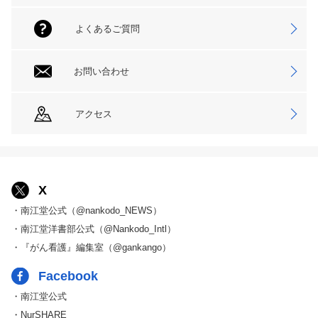
よくあるご質問
お問い合わせ
アクセス
X
・南江堂公式（@nankodo_NEWS）
・南江堂洋書部公式（@Nankodo_Intl）
・『がん看護』編集室（@gankango）
Facebook
・南江堂公式
・NurSHARE