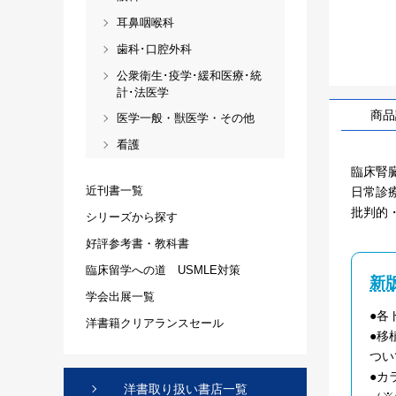
耳鼻咽喉科
歯科･口腔外科
公衆衛生･疫学･緩和医療･統
計･法医学
商品
医学一般・獣医学・その他
看護
臨床腎
近刊書一覧
日常診
批判的
シリーズから探す
好評参考書・教科書
臨床留学への道 USMLE対策
新
学会出展一覧
●各
洋書籍クリアランスセール
●移
つい
●カ
洋書取り扱い書店一覧