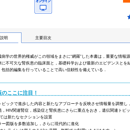
説明
主要目次
臓病学の世界的権威がこの領域をまさに“網羅”した本書は，重要な情報
療に不可欠な腎疾患の臨床面と，基礎科学および最新のエビデンスとを
・包括的編集を行っていることで高い信頼性を備えている．
版のここに注目！
トピックで進歩した内容と新たなアプローチを反映させ情報量を調整し
植，HIV関連腎症，感染症と腎疾患にさらに重点をおき，遺伝関連トピ
ては新たなセクションを設置
ラー図版を多数追加し，さらに現代的に進化