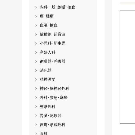
内科一般･診断･検査
癌･腫瘍
血液･輸血
放射線･超音波
小児科･新生児
産婦人科
循環器･呼吸器
消化器
精神医学
神経･脳神経外科
外科･救急･麻酔
整形外科
腎臓･泌尿器
皮膚･形成外科
眼科