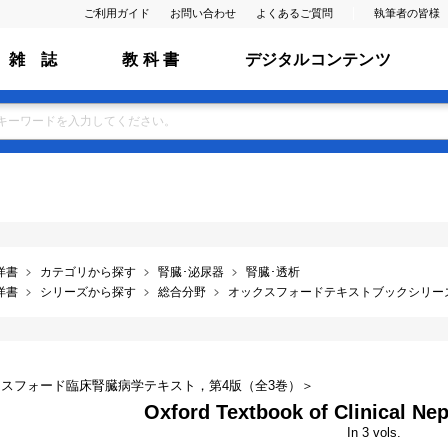
ご利用ガイド
お問い合わせ
よくあるご質問
執筆者の皆様
雑 誌
教 科 書
デジタルコンテンツ
洋書
カテゴリから探す
腎臓･泌尿器
腎臓･透析
洋書
シリーズから探す
総合分野
オックスフォードテキストブックシリー
スフォード臨床腎臓病学テキスト，第4版（全3巻）＞
Oxford Textbook of Clinical Nep
In 3 vols.