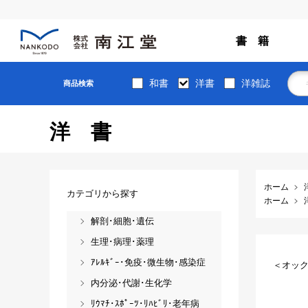
書 籍
和書
洋書
洋雑誌
商品検索
洋書
ホーム
カテゴリから探す
ホーム
解剖･細胞･遺伝
生理･病理･薬理
ｱﾚﾙｷﾞｰ･免疫･微生物･感染症
＜オック
内分泌･代謝･生化学
ﾘｳﾏﾁ･ｽﾎﾟｰﾂ･ﾘﾊﾋﾞﾘ･老年病