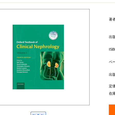
著
出
ISB
ペ
出
定
在