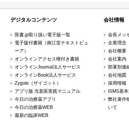
デジタルコンテンツ
会社情報
医書.jp取り扱い電子版一覧
会長メッ
電子版付書籍（南江堂テキストビュ
企業理念
ーア）
会社概要
オンラインアクセス権付き書籍
会社案内
オンラインJournal法人サービス
部署別連
オンラインBook法人サービス
会社地図
Zygote（ザイゴット）
採用情報
アプリ版 当直医実践マニュアル
ISMS基
今日の治療薬アプリ
弊社著作
今日の治療薬WEB
いて
最新の臨床WEB