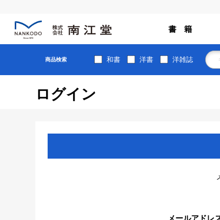
書 籍
和書
洋書
洋雑誌
商品検索
ログイン
メールアドレ