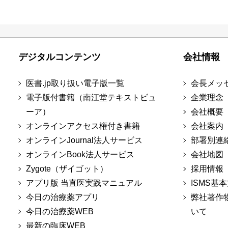
デジタルコンテンツ
会社情報
医書.jp取り扱い電子版一覧
会長メッ
電子版付書籍（南江堂テキストビュ
企業理念
ーア）
会社概要
オンラインアクセス権付き書籍
会社案内
オンラインJournal法人サービス
部署別連
オンラインBook法人サービス
会社地図
Zygote（ザイゴット）
採用情報
アプリ版 当直医実践マニュアル
ISMS基
今日の治療薬アプリ
弊社著作
今日の治療薬WEB
いて
最新の臨床WEB