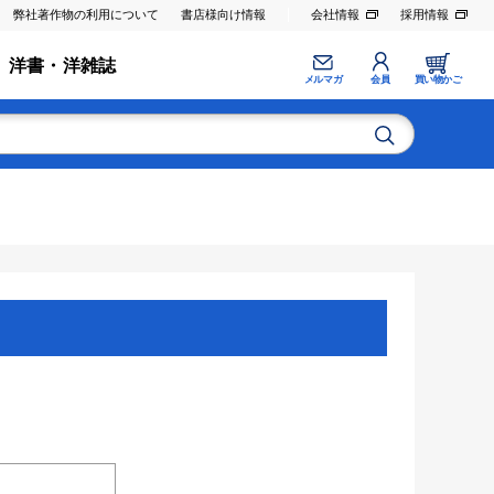
弊社著作物の利用について
書店様向け情報
会社情報
採用情報
洋書・洋雑誌
メルマガ
会員
買い物かご
。