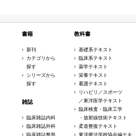
書籍
教科書
新刊
基礎系テキスト
カテゴリから
臨床系テキスト
探す
薬学テキスト
シリーズから
栄養テキスト
探す
看護テキスト
リハビリ／スポーツ
／東洋医学テキスト
雑誌
臨床検査・臨床工学
臨床雑誌内科
・放射線技術テキスト
臨床雑誌外科
柔道整復テキスト
臨床雑誌整形
東洋療法学校協会編テキ