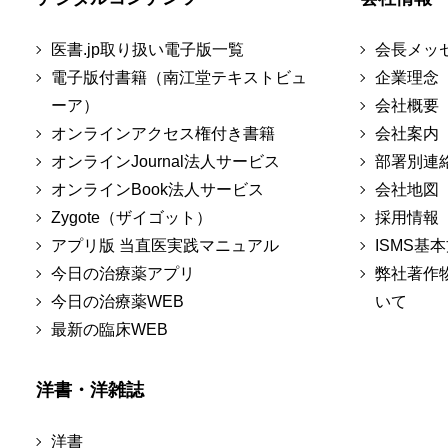
医書.jp取り扱い電子版一覧
会長メッ
電子版付書籍（南江堂テキストビュ
企業理念
ーア）
会社概要
オンラインアクセス権付き書籍
会社案内
オンラインJournal法人サービス
部署別連
オンラインBook法人サービス
会社地図
Zygote（ザイゴット）
採用情報
アプリ版 当直医実践マニュアル
ISMS基
今日の治療薬アプリ
弊社著作
今日の治療薬WEB
いて
最新の臨床WEB
洋書・洋雑誌
洋書