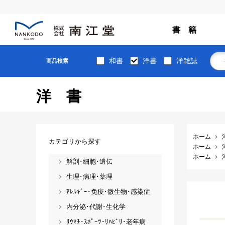
書 籍
和書
洋書
洋雑誌
商品検索
洋書
ホーム
カテゴリから探す
ホーム
ホーム
解剖･細胞･遺伝
生理･病理･薬理
ｱﾚﾙｷﾞｰ･免疫･微生物･感染症
内分泌･代謝･生化学
ﾘｳﾏﾁ･ｽﾎﾟｰﾂ･ﾘﾊﾋﾞﾘ･老年病