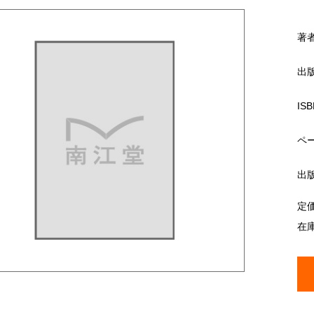
著
出
ISB
ペ
出
定
在