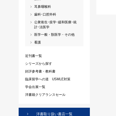
耳鼻咽喉科
歯科･口腔外科
公衆衛生･疫学･緩和医療･統
計･法医学
医学一般・獣医学・その他
看護
近刊書一覧
シリーズから探す
好評参考書・教科書
臨床留学への道 USMLE対策
学会出展一覧
洋書籍クリアランスセール
洋書取り扱い書店一覧