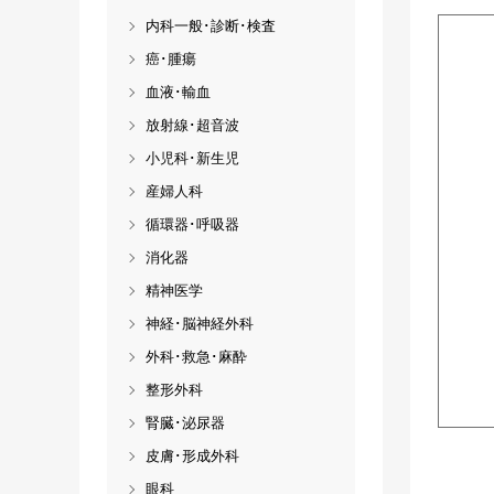
内科一般･診断･検査
癌･腫瘍
血液･輸血
放射線･超音波
小児科･新生児
産婦人科
循環器･呼吸器
消化器
精神医学
神経･脳神経外科
外科･救急･麻酔
整形外科
腎臓･泌尿器
皮膚･形成外科
眼科