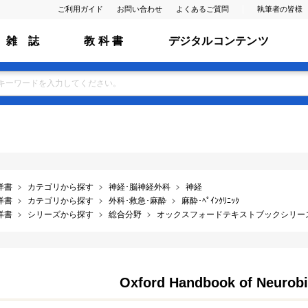
ご利用ガイド
お問い合わせ
よくあるご質問
執筆者の皆様
雑 誌
教 科 書
デジタルコンテンツ
洋書
カテゴリから探す
神経･脳神経外科
神経
洋書
カテゴリから探す
外科･救急･麻酔
麻酔･ﾍﾟｲﾝｸﾘﾆｯｸ
洋書
シリーズから探す
総合分野
オックスフォードテキストブックシリー
Oxford Handbook of Neurobi