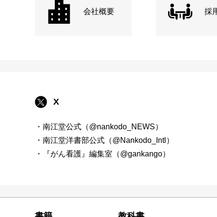
会社概要
採
X
・南江堂公式（@nankodo_NEWS）
・南江堂洋書部公式（@Nankodo_Intl）
・『がん看護』編集室（@gankango）
書籍
教科書