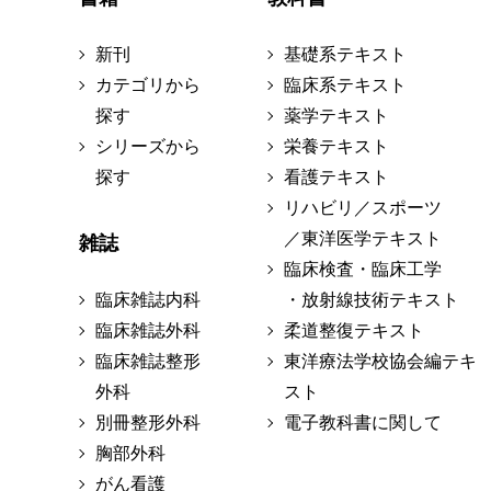
新刊
基礎系テキスト
カテゴリから
臨床系テキスト
探す
薬学テキスト
シリーズから
栄養テキスト
探す
看護テキスト
リハビリ／スポーツ
／東洋医学テキスト
雑誌
臨床検査・臨床工学
臨床雑誌内科
・放射線技術テキスト
臨床雑誌外科
柔道整復テキスト
臨床雑誌整形
東洋療法学校協会編テキ
外科
スト
別冊整形外科
電子教科書に関して
胸部外科
がん看護