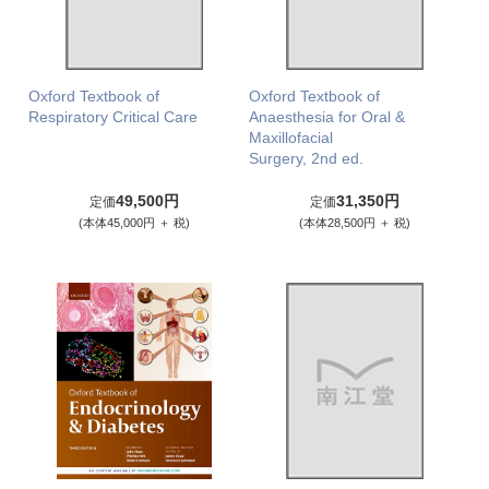
Oxford Textbook of
Oxford Textbook of
Respiratory Critical Care
Anaesthesia for Oral &
Maxillofacial
Surgery, 2nd ed.
49,500円
31,350円
定価
定価
(本体45,000円 ＋ 税)
(本体28,500円 ＋ 税)