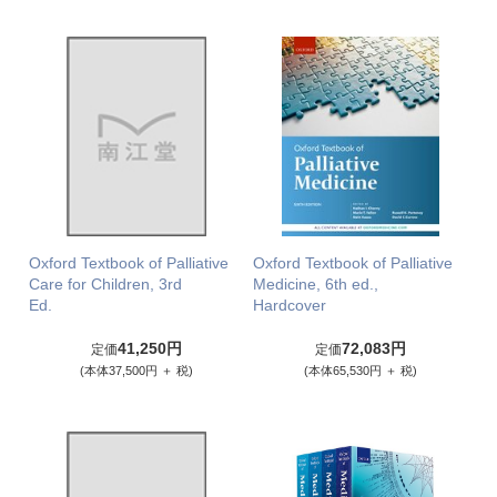
Oxford Textbook of Palliative
Oxford Textbook of Palliative
Care for Children, 3rd
Medicine, 6th ed.,
Ed.
Hardcover
41,250円
72,083円
定価
定価
(本体37,500円 ＋ 税)
(本体65,530円 ＋ 税)