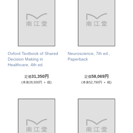
Oxford Textbook of Shared
Neuroscience, 7th ed.,
Decision Making in
Paperback
Healthcare, 4th ed.
31,350円
58,069円
定価
定価
(本体28,500円 ＋ 税)
(本体52,790円 ＋ 税)