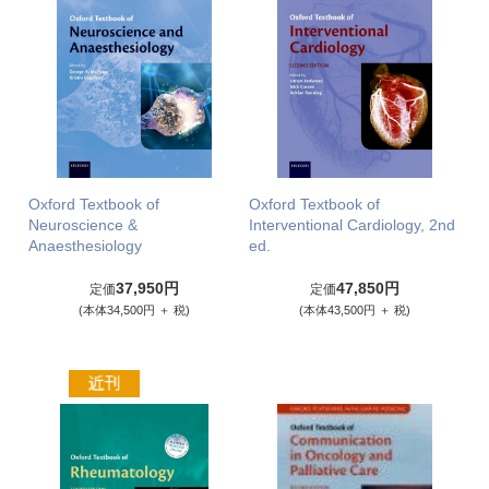
Oxford Textbook of
Oxford Textbook of
Neuroscience &
Interventional Cardiology, 2nd
Anaesthesiology
ed.
37,950円
47,850円
定価
定価
(本体34,500円 ＋ 税)
(本体43,500円 ＋ 税)