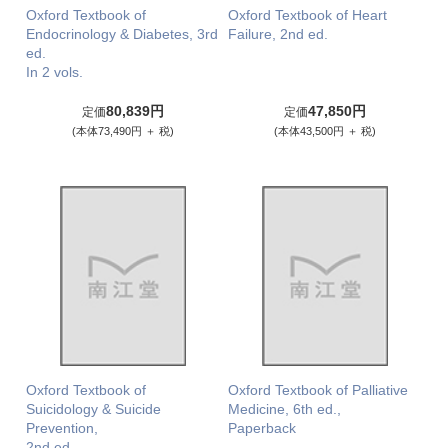
Oxford Textbook of
Oxford Textbook of Heart
Endocrinology & Diabetes, 3rd
Failure, 2nd ed.
ed.
In 2 vols.
80,839円
47,850円
定価
定価
(本体73,490円 ＋ 税)
(本体43,500円 ＋ 税)
Oxford Textbook of
Oxford Textbook of Palliative
Suicidology & Suicide
Medicine, 6th ed.,
Prevention,
Paperback
2nd ed.