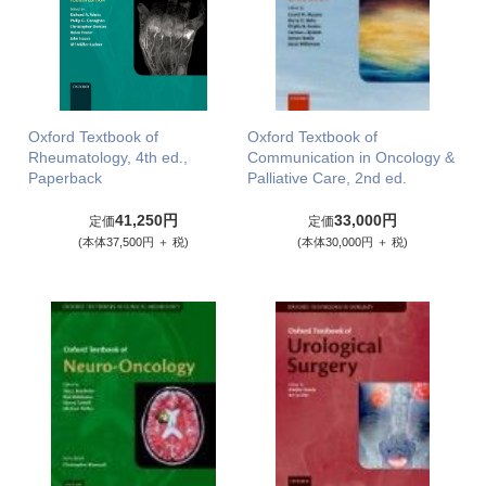
Oxford Textbook of
Oxford Textbook of
Rheumatology, 4th ed.,
Communication in Oncology &
Paperback
Palliative Care, 2nd ed.
41,250円
33,000円
定価
定価
(本体37,500円 ＋ 税)
(本体30,000円 ＋ 税)