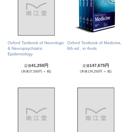
Oxford Textbook of Neurologic
Oxford Textbook of Medicine,
& Neuropsychiatric
6th ed., in 4vols.
Epidemiology
41,250円
147,675円
定価
定価
(本体37,500円 ＋ 税)
(本体134,250円 ＋ 税)