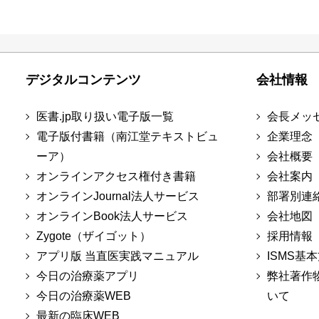
デジタルコンテンツ
会社情報
医書.jp取り扱い電子版一覧
会長メッ
電子版付書籍（南江堂テキストビュ
企業理念
ーア）
会社概要
オンラインアクセス権付き書籍
会社案内
オンラインJournal法人サービス
部署別連
オンラインBook法人サービス
会社地図
Zygote（ザイゴット）
採用情報
アプリ版 当直医実践マニュアル
ISMS基
今日の治療薬アプリ
弊社著作
今日の治療薬WEB
いて
最新の臨床WEB