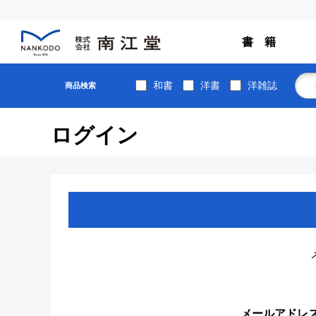
書 籍
和書
洋書
洋雑誌
商品検索
ログイン
メールアドレ