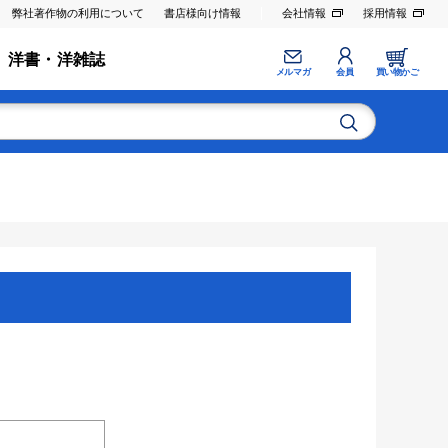
弊社著作物の利用について
書店様向け情報
会社情報
採用情報
洋書・洋雑誌
メルマガ
会員
買い物かご
。