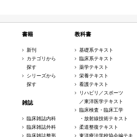
書籍
教科書
新刊
基礎系テキスト
カテゴリから
臨床系テキスト
探す
薬学テキスト
シリーズから
栄養テキスト
探す
看護テキスト
リハビリ／スポーツ
／東洋医学テキスト
雑誌
臨床検査・臨床工学
臨床雑誌内科
・放射線技術テキスト
臨床雑誌外科
柔道整復テキスト
臨床雑誌整形
東洋療法学校協会編テキ