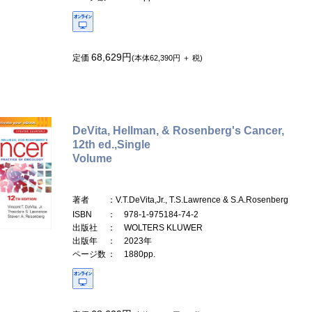
68,629円
定価
(本体62,390円 ＋ 税)
DeVita, Hellman, & Rosenberg's Cancer,
12th ed.,Single
Volume
著者
：V.T.DeVita,Jr., T.S.Lawrence & S.A.Rosenberg
ISBN
： 978-1-975184-74-2
出版社
： WOLTERS KLUWER
出版年
： 2023年
ページ数
： 1880pp.