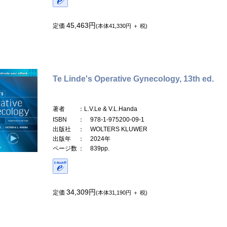
45,463円
定価
(本体41,330円 ＋ 税)
Te Linde's Operative Gynecology, 13th ed.
著者
：L.V.Le & V.L.Handa
ISBN
： 978-1-975200-09-1
出版社
： WOLTERS KLUWER
出版年
： 2024年
ページ数
： 839pp.
34,309円
定価
(本体31,190円 ＋ 税)