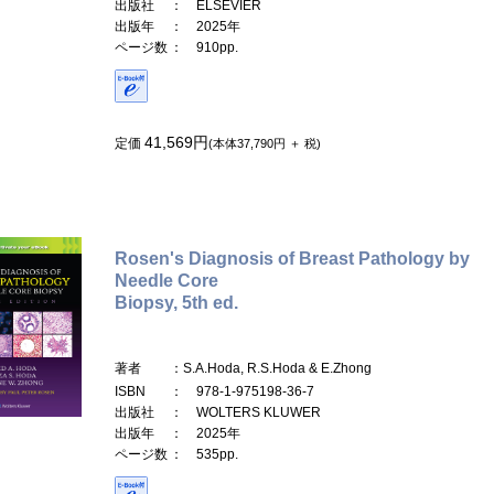
出版社
： ELSEVIER
出版年
： 2025年
ページ数
： 910pp.
41,569円
定価
(本体37,790円 ＋ 税)
Rosen's Diagnosis of Breast Pathology by
Needle Core
Biopsy, 5th ed.
著者
：S.A.Hoda, R.S.Hoda & E.Zhong
ISBN
： 978-1-975198-36-7
出版社
： WOLTERS KLUWER
出版年
： 2025年
ページ数
： 535pp.