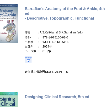
Sarrafian's Anatomy of the Foot & Ankle, 4th
ed.
- Descriptive, Topographic, Functional
著者
：A.S.Kelikian & S.K.Sarrafian (ed.)
ISBN
： 978-1-975160-63-0
出版社
： WOLTERS KLUWER
出版年
： 2024年
ページ数
： 815pp.
51,469円
定価
(本体46,790円 ＋ 税)
Designing Clinical Research, 5th ed.