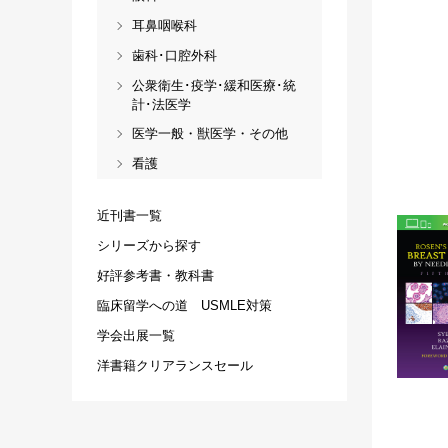
耳鼻咽喉科
歯科･口腔外科
公衆衛生･疫学･緩和医療･統
計･法医学
医学一般・獣医学・その他
看護
近刊書一覧
シリーズから探す
好評参考書・教科書
臨床留学への道 USMLE対策
学会出展一覧
洋書籍クリアランスセール