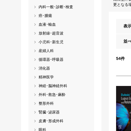
更となる
内科一般･診断･検査
癌･腫瘍
血液･輸血
表
放射線･超音波
並
小児科･新生児
産婦人科
54
件
循環器･呼吸器
消化器
精神医学
神経･脳神経外科
外科･救急･麻酔
整形外科
腎臓･泌尿器
皮膚･形成外科
眼科