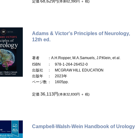
68,629円
定価
(本体62,390円 ＋ 税)
Adams & Victor's Principles of Neurology,
12th ed.
著者
：A.H.Ropper, M.A.Samuels, J.P.Klein, et al.
ISBN
： 978-1-264-26452-0
出版社
： MCGRAW HILL EDUCATION
出版年
： 2023年
ページ数
： 1605pp.
36,113円
定価
(本体32,830円 ＋ 税)
Campbell-Walsh-Wein Handbook of Urology