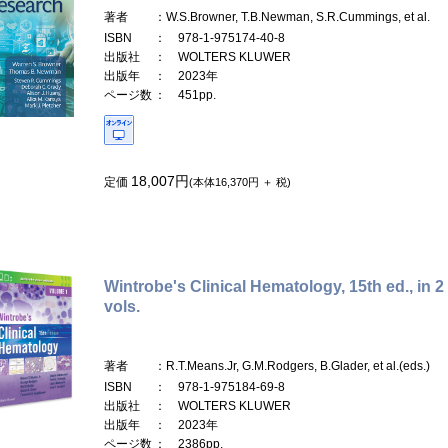
著者
：W.S.Browner, T.B.Newman, S.R.Cummings, et al.
ISBN
： 978-1-975174-40-8
出版社
： WOLTERS KLUWER
出版年
： 2023年
ページ数
： 451pp.
18,007円
定価
(本体16,370円 ＋ 税)
Wintrobe's Clinical Hematology, 15th ed., in 2
vols.
著者
：R.T.Means.Jr, G.M.Rodgers, B.Glader, et al.(eds.)
ISBN
： 978-1-975184-69-8
出版社
： WOLTERS KLUWER
出版年
： 2023年
ページ数
： 2386pp.