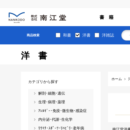
書 籍
和書
洋書
洋雑誌
商品検索
洋書
ホーム
カテゴリから探す
解剖･細胞･遺伝
生理･病理･薬理
ｱﾚﾙｷﾞｰ･免疫･微生物･感染症
内分泌･代謝･生化学
ﾘｳﾏﾁ･ｽﾎﾟｰﾂ･ﾘﾊﾋﾞﾘ･老年病
南江堂洋