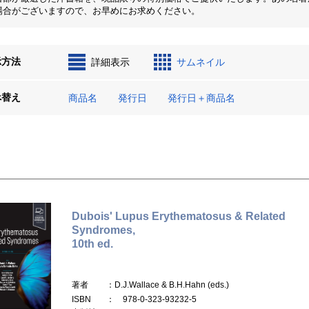
場合がございますので、お早めにお求めください。
示方法
詳細表示
サムネイル
べ替え
商品名
発行日
発行日＋商品名
Dubois' Lupus Erythematosus & Related
Syndromes,
10th ed.
著者
：D.J.Wallace & B.H.Hahn (eds.)
ISBN
： 978-0-323-93232-5