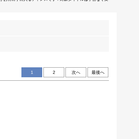
1
2
次へ
最後へ