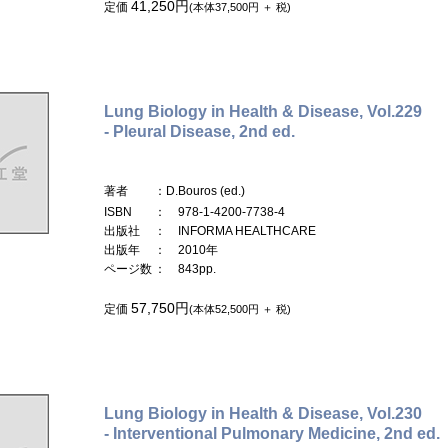
41,250円
定価
(本体37,500円 ＋ 税)
Lung Biology in Health & Disease, Vol.229
- Pleural Disease, 2nd ed.
著者
：D.Bouros (ed.)
ISBN
： 978-1-4200-7738-4
出版社
： INFORMA HEALTHCARE
出版年
： 2010年
ページ数
： 843pp.
57,750円
定価
(本体52,500円 ＋ 税)
Lung Biology in Health & Disease, Vol.230
- Interventional Pulmonary Medicine, 2nd ed.