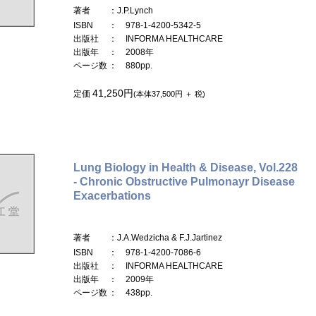
著者
：J.P.Lynch
ISBN
： 978-1-4200-5342-5
出版社
： INFORMA HEALTHCARE
出版年
： 2008年
ページ数
： 880pp.
41,250円
定価
(本体37,500円 ＋ 税)
Lung Biology in Health & Disease, Vol.228
- Chronic Obstructive Pulmonayr Disease
Exacerbations
著者
：J.A.Wedzicha & F.J.Jartinez
ISBN
： 978-1-4200-7086-6
出版社
： INFORMA HEALTHCARE
出版年
： 2009年
ページ数
： 438pp.