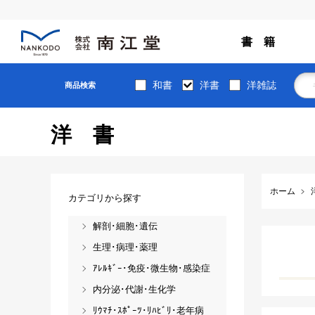
書 籍
和書
洋書
洋雑誌
商品検索
洋書
ホーム
カテゴリから探す
解剖･細胞･遺伝
生理･病理･薬理
ｱﾚﾙｷﾞｰ･免疫･微生物･感染症
内分泌･代謝･生化学
ﾘｳﾏﾁ･ｽﾎﾟｰﾂ･ﾘﾊﾋﾞﾘ･老年病