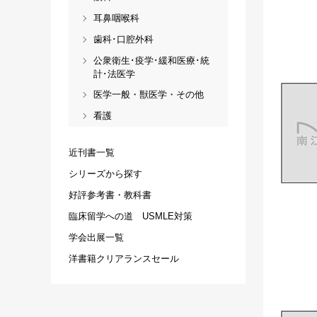
耳鼻咽喉科
歯科･口腔外科
公衆衛生･疫学･緩和医療･統
計･法医学
医学一般・獣医学・その他
看護
近刊書一覧
シリーズから探す
好評参考書・教科書
臨床留学への道 USMLE対策
学会出展一覧
洋書籍クリアランスセール