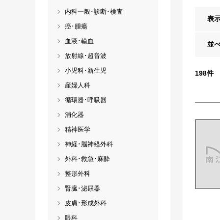
内科一般･診断･検査
表
癌･腫瘍
血液･輸血
並
放射線･超音波
小児科･新生児
198
件
産婦人科
循環器･呼吸器
消化器
精神医学
神経･脳神経外科
外科･救急･麻酔
整形外科
腎臓･泌尿器
皮膚･形成外科
眼科