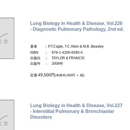
Lung Biology in Health & Disease, Vol.226
- Diagnostic Pulmonary Pathology, 2nd ed.
著者
：P.T.Cagle, T.C.Allen & M.B. Beasley
ISBN
： 978-1-4200-6595-4
出版社
： TAYLOR & FRANCIS
出版年
： 2008年
49,500円
定価
(本体45,000円 ＋ 税)
Lung Biology in Health & Disease, Vol.227
- Interstitial Pulmonary & Bronchiaolar
Disorders