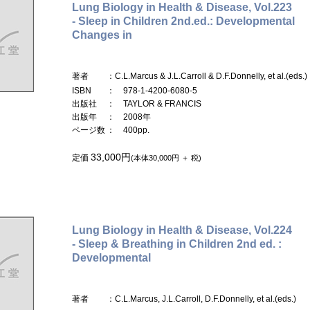
Lung Biology in Health & Disease, Vol.223
- Sleep in Children 2nd.ed.: Developmental
Changes in
著者
：C.L.Marcus & J.L.Carroll & D.F.Donnelly, et al.(eds.)
ISBN
： 978-1-4200-6080-5
出版社
： TAYLOR & FRANCIS
出版年
： 2008年
ページ数
： 400pp.
33,000円
定価
(本体30,000円 ＋ 税)
Lung Biology in Health & Disease, Vol.224
- Sleep & Breathing in Children 2nd ed. :
Developmental
著者
：C.L.Marcus, J.L.Carroll, D.F.Donnelly, et al.(eds.)